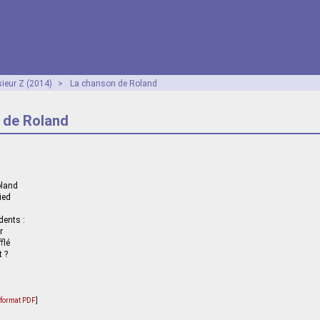
ieur Z (2014)
>
La chanson de Roland
 de Roland
oland
ied
dents :
r
flé
t ?
u format PDF
]