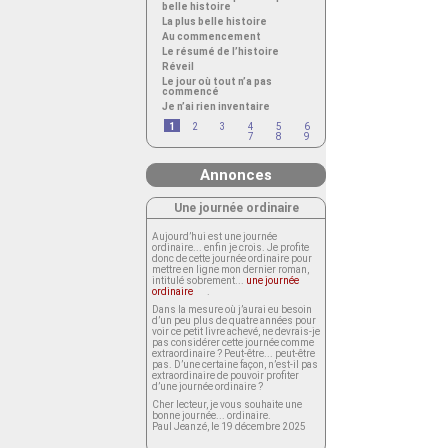
belle histoire
La plus belle histoire
Au commencement
Le résumé de l’histoire
Réveil
Le jour où tout n’a pas
commencé
Je n’ai rien inventaire
1
2
3
4
5
6
7
8
9
Annonces
Une journée ordinaire
Aujourd’hui est une journée
ordinaire... enfin je crois. Je profite
donc de cette journée ordinaire pour
mettre en ligne mon dernier roman,
intitulé sobrement...
une journée
ordinaire
.
Dans la mesure où j’aurai eu besoin
d’un peu plus de quatre années pour
voir ce petit livre achevé, ne devrais-je
pas considérer cette journée comme
extraordinaire ? Peut-être... peut-être
pas. D’une certaine façon, n’est-il pas
extraordinaire de pouvoir profiter
d’une journée ordinaire ?
Cher lecteur, je vous souhaite une
bonne journée... ordinaire.
Paul Jeanzé, le 19 décembre 2025