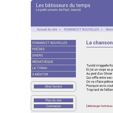
Les bâtisseurs du temps
Le petit univers de Paul Jeanzé
Accueil du site
>
ROMANS ET NOUVELLES
>
Mons
La chanson
ROMANS ET NOUVELLES
POÉZIES
DIVERS
MÉDIATHÈQUE
Turold m’appelle R
LA TORAH
Et j’ai un corps au p
Au pied d’un Olivier
À MÉDITER
Qui siffle entre ses 
On va s’faire piétine
Pourquoi as-tu souf
Sites favoris
Trop tard de l’olifan
Plan du site
Connexion
[
télécharger l'article a