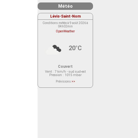
Météo
Lévis-Saint-Nom
Conditions météo à 9 août 2026 à
04h02min
OpenWeather
20°C
Couvert
Vent
: 7 km/h - sud sud-est
Pression
: 1015 mbar
Prévisions
>>
Le service OpenWeather ne fournit
actuellement aucune prévision
météorologique sur le lieu Lévis-
Saint-Nom.
Veuillez consulter le message du
service ci-dessous.
(401 - Invalid API key. Please see
https://openweathermap.org/faq#error401
for more info.)