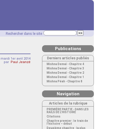
Rechercher dans le site
Publications
Derniers articles publiés
mardi 1er avril 2014
par
Paul Jeanzé
Mishna Demaï - Chapitre 4
Mishna Demaï - Chapitre 3
Mishna Demaï - Chapitre 2
Mishna Demaï - Chapitre 1
Mishna Péah - Chapitre 8
Navigation
Articles de la rubrique
PREMIÈRE PARTIE - DANS LES
RAILS DE L’HISTOIRE
Citations
Chapitre premier : le train de
l’histoire – début
Deuxième chapitre : la plus