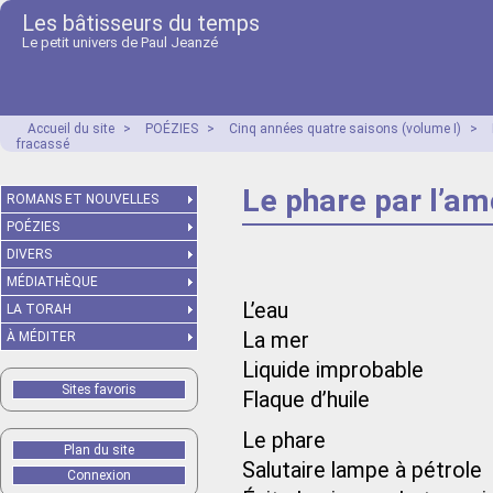
Les bâtisseurs du temps
Le petit univers de Paul Jeanzé
Accueil du site
>
POÉZIES
>
Cinq années quatre saisons (volume I)
>
fracassé
Le phare par l’a
ROMANS ET NOUVELLES
POÉZIES
DIVERS
MÉDIATHÈQUE
L’eau
LA TORAH
La mer
À MÉDITER
Liquide improbable
Sites favoris
Flaque d’huile
Le phare
Plan du site
Salutaire lampe à pétrole
Connexion