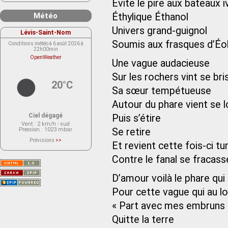
Évite le pire aux bateaux i
Météo
Éthylique Éthanol
Univers grand-guignol
Lévis-Saint-Nom
Soumis aux frasques d’Éo
Conditions météo à 6 août 2026 à
22h00min
OpenWeather
Une vague audacieuse
Sur les rochers vint se bri
20°C
Sa sœur tempétueuse
Autour du phare vient se l
Ciel dégagé
Puis s’étire
Vent
: 2 km/h - sud
Pression
: 1023 mbar
Se retire
Prévisions
>>
Et revient cette fois-ci t
Le service OpenWeather ne fournit
actuellement aucune prévision
météorologique sur le lieu Lévis-
Contre le fanal se fracass
Saint-Nom.
Veuillez consulter le message du
service ci-dessous.
D’amour voilà le phare qui
(401 - Invalid API key. Please see
https://openweathermap.org/faq#error401
Pour cette vague qui au loi
for more info.)
« Part avec mes embruns
Quitte la terre