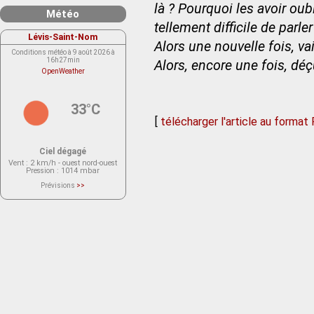
là ? Pourquoi les avoir oubl
Météo
tellement difficile de parle
Lévis-Saint-Nom
Alors une nouvelle fois, va
Conditions météo à 9 août 2026 à
16h27min
Alors, encore une fois, déç
OpenWeather
33°C
[
télécharger l'article au format
Ciel dégagé
Vent
: 2 km/h - ouest nord-ouest
Pression
: 1014 mbar
Prévisions
>>
Le service OpenWeather ne fournit
actuellement aucune prévision
météorologique sur le lieu Lévis-
Saint-Nom.
Veuillez consulter le message du
service ci-dessous.
(401 - Invalid API key. Please see
https://openweathermap.org/faq#error401
for more info.)