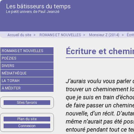
Les bâtisseurs du temps
Le petit univers de Paul Jeanzé
Accueil du site
>
ROMANS ET NOUVELLES
>
Monsieur Z (2014)
>
Écri
Écriture et chem
ROMANS ET NOUVELLES
POÉZIES
DIVERS
MÉDIATHÈQUE
J’aurais voulu vous parler 
LA TORAH
trouver un cheminement lo
À MÉDITER
que je suis en train d’éch
Sites favoris
de faire passer un chemin
nouvelle, d’un récit. D’au
Plan du site
même n’aurait pas été pos
Connexion
entouré pendant tout ce te