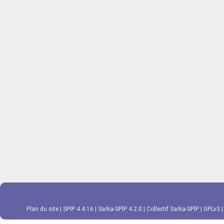
Plan du site
|
SPIP 4.4.16
|
Sarka-SPIP 4.2.0
|
Collectif Sarka-SPIP
|
GPLv3