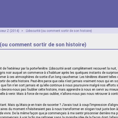
ieur Z (2014)
>
L’obscurité (ou comment sortir de son histoire)
 (ou comment sortir de son histoire)
it de l’extérieur par la porte-fenêtre. L’obscurité avait complètement recouvert la nuit
gris noir auquel on commence à s’habituer après les quelques instants de surpris
mer à ces atmosphères de sortie d’un long cauchemar. Les ténèbres étaient telles 
ir de cette histoire. Peut-être parce que cela n’est jamais vraiment nous qui en so
e que l’on n’en sort jamais et qu’elle continue à nous poursuivre malgré nos efforts
 ne devons-nous pas l’oublier cette histoire, mais apprendre à nous en servir au mieu
celle à venir. Mais à force de ne pas oublier, n’allons-nous pas nous retrouver à cont
tant. Mais qu’étais-je en train de raconter ? J’avais tout à coup l’impression d’align
itaires du moment n’hésiteraient pas à nous transformer en slogan tout juste bon à
 de vivre. De la même façon que je commençais à me sentir prisonnier derrière ma po
ommençais à voir la fin me rattraper sans la moindre idée de la façon dont j’allais 