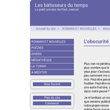
Les bâtisseurs du temps
Le petit univers de Paul Jeanzé
Accueil du site
>
ROMANS ET NOUVELLES
>
Mons
L’obscurité
ROMANS ET NOUVELLES
POÉZIES
DIVERS
MÉDIATHÈQUE
Plus rien ne pénétra
LA TORAH
plus sombre que le 
yeux pour s’accoutu
À MÉDITER
pas comment me sort
moi. Peut-être parc
l’oublier. Peut-être
Sites favoris
une autre histoire, 
dans notre passé ?
Plan du site
Je m’arrêtais un ins
que certains public
Connexion
notre propre raison
même façon que je c