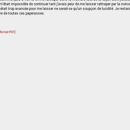
 m’était impossible de continuer tant j’avais peur de me laisser rattraper par la noir
 était trop avancée pour me laisser ne serait-ce qu’un soupçon de lucidité. Je restai
re de toutes ces paperasses.
u format PDF
]