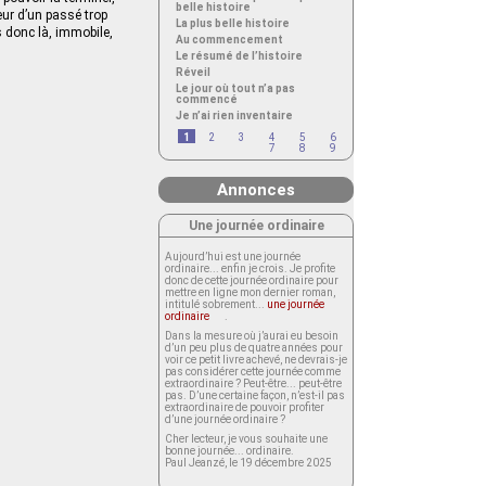
belle histoire
ceur d’un passé trop
La plus belle histoire
s donc là, immobile,
Au commencement
Le résumé de l’histoire
Réveil
Le jour où tout n’a pas
commencé
Je n’ai rien inventaire
1
2
3
4
5
6
7
8
9
Annonces
Une journée ordinaire
Aujourd’hui est une journée
ordinaire... enfin je crois. Je profite
donc de cette journée ordinaire pour
mettre en ligne mon dernier roman,
intitulé sobrement...
une journée
ordinaire
.
Dans la mesure où j’aurai eu besoin
d’un peu plus de quatre années pour
voir ce petit livre achevé, ne devrais-je
pas considérer cette journée comme
extraordinaire ? Peut-être... peut-être
pas. D’une certaine façon, n’est-il pas
extraordinaire de pouvoir profiter
d’une journée ordinaire ?
Cher lecteur, je vous souhaite une
bonne journée... ordinaire.
Paul Jeanzé, le 19 décembre 2025