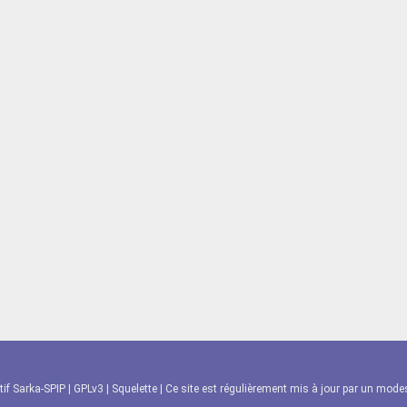
tif Sarka-SPIP
|
GPLv3
|
Squelette
| Ce site est régulièrement mis à jour par un modest