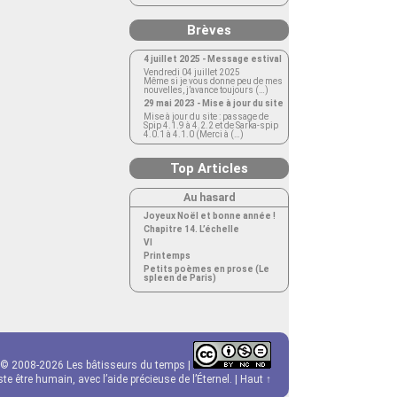
Brèves
4 juillet 2025 - Message estival
Vendredi 04 juillet 2025
Même si je vous donne peu de mes
nouvelles, j’avance toujours (…)
29 mai 2023 - Mise à jour du site
Mise à jour du site : passage de
Spip 4.1.9 à 4.2.2 et de Sarka-spip
4.0.1 à 4.1.0 (Merci à (…)
Top Articles
Au hasard
Joyeux Noël et bonne année !
Chapitre 14. L’échelle
VI
Printemps
Petits poèmes en prose (Le
spleen de Paris)
© 2008-2026 Les bâtisseurs du temps |
e être humain, avec l’aide précieuse de l’Éternel. |
Haut ↑