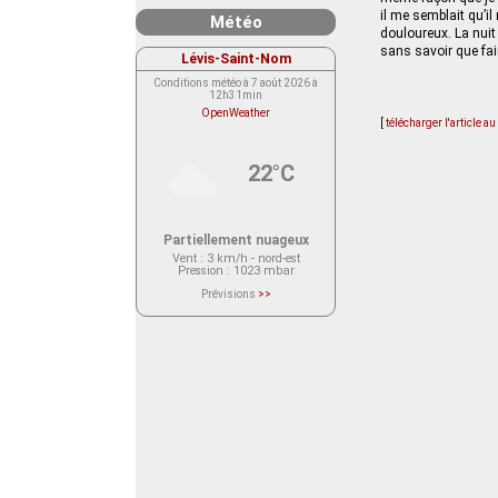
il me semblait qu’il
Météo
douloureux. La nuit
sans savoir que fai
Lévis-Saint-Nom
Conditions météo à 7 août 2026 à
12h31min
OpenWeather
[
télécharger l'article a
22°C
Partiellement nuageux
Vent
: 3 km/h - nord-est
Pression
: 1023 mbar
Prévisions
>>
Le service OpenWeather ne fournit
actuellement aucune prévision
météorologique sur le lieu Lévis-
Saint-Nom.
Veuillez consulter le message du
service ci-dessous.
(401 - Invalid API key. Please see
https://openweathermap.org/faq#error401
for more info.)