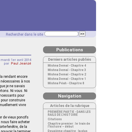
Rechercher dans le site
Publications
Derniers articles publiés
mardi 1er avril 2014
par
Paul Jeanzé
Mishna Demaï - Chapitre 4
Mishna Demaï - Chapitre 3
Mishna Demaï - Chapitre 2
, la rendant encore
Mishna Demaï - Chapitre 1
e nécessaires à nos
Mishna Péah - Chapitre 8
que je ne savais
rtons. Ni vous. Ni
 incessants pour
Navigation
x pour construire
inuellement vivre
Articles de la rubrique
PREMIÈRE PARTIE - DANS LES
RAILS DE L’HISTOIRE
er de vieux poncifs
Citations
 nous faire acheter
Chapitre premier : le train de
rte‑fenêtre, de la
l’histoire – début
pouvoir la terminer,
Deuxième chapitre : la plus