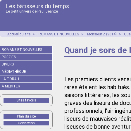
Les bâtisseurs du temps
Le petit univers de Paul Jeanzé
Accueil du site
>
ROMANS ET NOUVELLES
>
Monsieur Z (2014)
>
Quan
Quand je sors de 
ROMANS ET NOUVELLES
POÉZIES
DIVERS
MÉDIATHÈQUE
Les premiers clients venai
LA TORAH
rares étaient les habitués.
À MÉDITER
saisons littéraires, les so
Sites favoris
graves des liseurs de doc
professionnels, l’air ingén
Plan du site
liseurs de mauvaises réali
Connexion
liseuses de bonne aventur