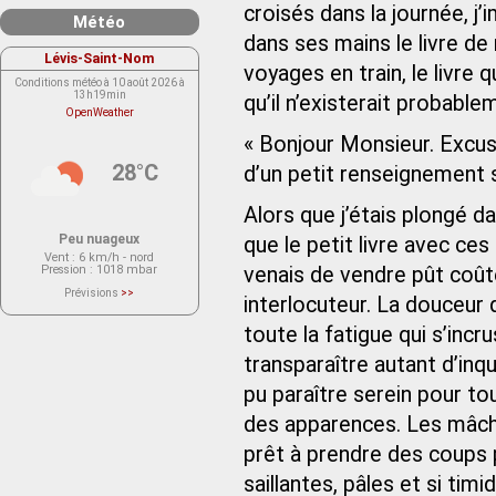
croisés dans la journée, j
Météo
dans ses mains le livre de
Lévis-Saint-Nom
voyages en train, le livre 
Conditions météo à 10 août 2026 à
13h19min
qu’il n’existerait probable
OpenWeather
« Bonjour Monsieur. Excus
28°C
d’un petit renseignement s’
Alors que j’étais plongé d
Peu nuageux
que le petit livre avec ce
Vent
: 6 km/h - nord
Pression
: 1018 mbar
venais de vendre pût coûte
Prévisions
>>
interlocuteur. La douceur 
Le service OpenWeather ne fournit
actuellement aucune prévision
météorologique sur le lieu Lévis-
toute la fatigue qui s’incr
Saint-Nom.
Veuillez consulter le message du
transparaître autant d’inqui
service ci-dessous.
(401 - Invalid API key. Please see
pu paraître serein pour to
https://openweathermap.org/faq#error401
for more info.)
des apparences. Les mâch
prêt à prendre des coups 
saillantes, pâles et si ti