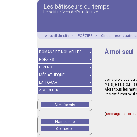
Les bâtisseurs du temps
Le petit univers de Paul Jeanzé
Accueil du site
>
POÉZIES
>
Cinq années quatre s
À moi seul
ROMANS ET NOUVELLES
POÉZIES
DIVERS
MÉDIATHÈQUE
Je ne crois pas au
LA TORAH
Mais je sais où il s
Alors tous les mat
À MÉDITER
Et c’est à moi seul q
Sites favoris
[
télécharger l'article a
Plan du site
Connexion