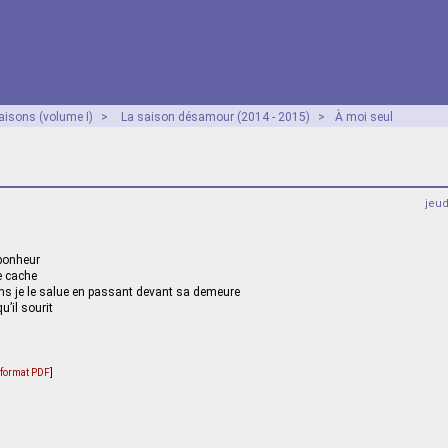
aisons (volume I)
>
La saison désamour (2014 - 2015)
>
À moi seul
jeu
 bonheur
e cache
ins je le salue en passant devant sa demeure
u’il sourit
u format PDF
]