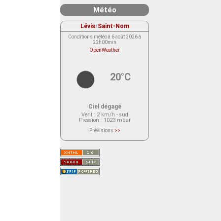
Météo
Lévis-Saint-Nom
Conditions météo à 6 août 2026 à
22h00min
OpenWeather
20°C
Ciel dégagé
Vent
: 2 km/h - sud
Pression
: 1023 mbar
Prévisions
>>
Le service OpenWeather ne fournit
actuellement aucune prévision
météorologique sur le lieu Lévis-
Saint-Nom.
Veuillez consulter le message du
service ci-dessous.
(401 - Invalid API key. Please see
https://openweathermap.org/faq#error401
for more info.)