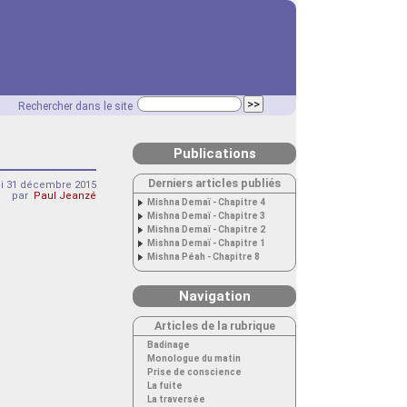
Rechercher dans le site
Publications
Derniers articles publiés
di 31 décembre 2015
par
Paul Jeanzé
Mishna Demaï - Chapitre 4
Mishna Demaï - Chapitre 3
Mishna Demaï - Chapitre 2
Mishna Demaï - Chapitre 1
Mishna Péah - Chapitre 8
Navigation
Articles de la rubrique
Badinage
Monologue du matin
Prise de conscience
La fuite
La traversée