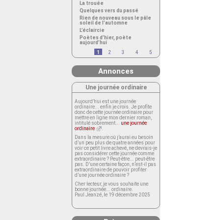
La trouée
Quelques vers du passé
Rien de nouveau sous le pâle
soleil de l’automne
L’éclaircie
Poètes d’hier, poète
aujourd’hui
1
2
3
4
5
Annonces
Une journée ordinaire
Aujourd’hui est une journée
ordinaire... enfin je crois. Je profite
donc de cette journée ordinaire pour
mettre en ligne mon dernier roman,
intitulé sobrement...
une journée
ordinaire
.
Dans la mesure où j’aurai eu besoin
d’un peu plus de quatre années pour
voir ce petit livre achevé, ne devrais-je
pas considérer cette journée comme
extraordinaire ? Peut-être... peut-être
pas. D’une certaine façon, n’est-il pas
extraordinaire de pouvoir profiter
d’une journée ordinaire ?
Cher lecteur, je vous souhaite une
bonne journée... ordinaire.
Paul Jeanzé, le 19 décembre 2025