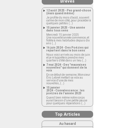
Brèves
12 août 2025 - Pas grand-chose
(mais quand même)
Je profite du mois d’août, souvent
calme de mon côté, pour procéder à
quelques petites (…)
15 janvier 2025 - Une année
dans tous sens
Mercredi 15 janvier 2025
Une nouvelle année commence, et
fidèle à mes habitudes depuis dix
ans (…)
16 juin 2024 - Des Poézies qui
repartent dans le bon sens
Nous voici arrivés au mois de juin
et je m’apprête à prendre mes
quartiers d’été dans un lieu (…)
7 mai 2024 - Des "mauvaises
nouvelles" qui donnent de la
voix
En ce début de semaine, Monsieur
Éric Lebret mettait sa voix au
service d’une de mes
nouvelles, (…)
15 janvier
2024 - Convalescence : les
poézies de l’année 2023
Quand bien même notre corps
aurait besoin d’une petite pause
pour quelques réparations (…)
Top Articles
Au hasard