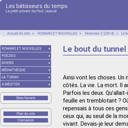
Les bâtisseurs du temps
Le petit univers de Paul Jeanzé
Accueil du site
>
ROMANS ET NOUVELLES
>
Monsieur Z (2014)
>
Le b
Le bout du tunnel
ROMANS ET NOUVELLES
POÉZIES
DIVERS
MÉDIATHÈQUE
Ainsi vont les choses. Un m
LA TORAH
côtés. La vie. La mort. Il a
À MÉDITER
Parfois les deux. Qu’allait
Sites favoris
feuille en tremblotant ? Où
repensais à tous ces gens 
Plan du site
ceux qui, au seuil de la 
Connexion
vivant. Devais-je leur dema