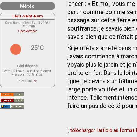
lancer : « Et moi, vous me
Météo
partir comme bon me semb
Lévis-Saint-Nom
passage sur cette terre e
Conditions météo à 5 août 2026 à
19h59min
souffrance, je savais bien 
OpenWeather
savais bien que ce n’était 
25°C
Si je m’étais arrêté dans 
j’avais commencé à marche
voyais plus le jardin et je
Ciel dégagé
Vent
: 2 km/h - ouest nord-ouest
droite en fer. Dans le lointa
Pression
: 1018 mbar
ligne, je devinais un bâti
Prévisions
>>
Le service OpenWeather ne fournit
actuellement aucune prévision
large porte voûtée et un c
météorologique sur le lieu Lévis-
Saint-Nom.
intense. Tellement intense
Veuillez consulter le message du
service ci-dessous.
(401 - Invalid API key. Please see
faire un pas de côté pour 
https://openweathermap.org/faq#error401
for more info.)
[
télécharger l'article au format