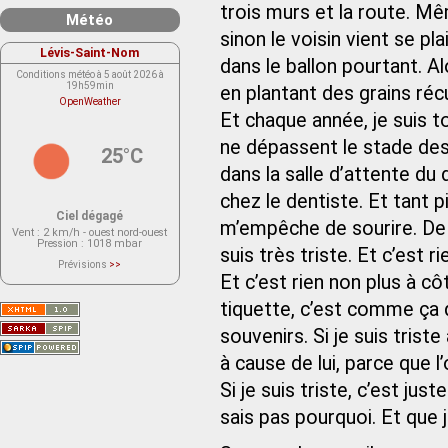
trois murs et la route. Mê
Météo
sinon le voisin vient se p
Lévis-Saint-Nom
dans le ballon pourtant. Al
Conditions météo à 5 août 2026 à
19h59min
en plantant des grains ré
OpenWeather
Et chaque année, je suis t
ne dépassent le stade des
25°C
dans la salle d’attente du d
chez le dentiste. Et tant pi
Ciel dégagé
m’empêche de sourire. De t
Vent
: 2 km/h - ouest nord-ouest
Pression
: 1018 mbar
suis très triste. Et c’est 
Prévisions
>>
Le service OpenWeather ne fournit
Et c’est rien non plus à côt
actuellement aucune prévision
météorologique sur le lieu Lévis-
tiquette, c’est comme ça 
Saint-Nom.
Veuillez consulter le message du
service ci-dessous.
souvenirs. Si je suis triste
(401 - Invalid API key. Please see
https://openweathermap.org/faq#error401
à cause de lui, parce que 
for more info.)
Si je suis triste, c’est just
sais pas pourquoi. Et que 