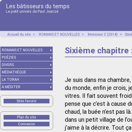
Les bâtisseurs du temps
Le petit univers de Paul Jeanzé
Accueil du site
>
ROMANS ET NOUVELLES
>
Monsieur Z (2014)
>
Sixi
Sixième chapitre :
ROMANS ET NOUVELLES
POÉZIES
DIVERS
MÉDIATHÈQUE
Je suis dans ma chambre, 
LA TORAH
du monde, enfin je crois, j
À MÉDITER
vitres. Il fait souvent fro
Sites favoris
pense que c’est à cause du 
chaud, la buée n’est pas là.
Plan du site
dans un petit village de l
Connexion
j’aime à la décrire. Tout ç