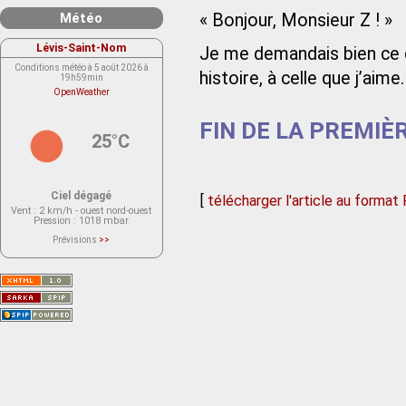
Météo
« Bonjour, Monsieur Z ! »
Lévis-Saint-Nom
Je me demandais bien ce q
Conditions météo à 5 août 2026 à
histoire, à celle que j’aime.
19h59min
OpenWeather
FIN DE LA PREMIÈ
25°C
Ciel dégagé
[
télécharger l'article au format
Vent
: 2 km/h - ouest nord-ouest
Pression
: 1018 mbar
Prévisions
>>
Le service OpenWeather ne fournit
actuellement aucune prévision
météorologique sur le lieu Lévis-
Saint-Nom.
Veuillez consulter le message du
service ci-dessous.
(401 - Invalid API key. Please see
https://openweathermap.org/faq#error401
for more info.)