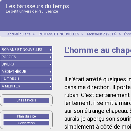
Les bâtisseurs du temps
Le petit univers de Paul Jeanzé
Accueil du site
>
ROMANS ET NOUVELLES
>
Monsieur Z (2014)
>
L’h
L’homme au chap
ROMANS ET NOUVELLES
POÉZIES
DIVERS
MÉDIATHÈQUE
Il s’était arrêté quelques
LA TORAH
dans ma direction. Il port
À MÉDITER
ruban. C’est certainement g
Sites favoris
lentement, il se mit à march
sur son étrange chapeau. S
Plan du site
aurais-je aperçu son sourir
Connexion
simplement à côté de moi s