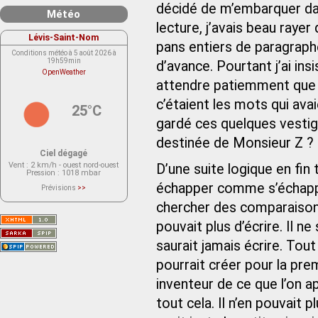
décidé de m’embarquer da
Météo
lecture, j’avais beau raye
Lévis-Saint-Nom
pans entiers de paragraphe
Conditions météo à 5 août 2026 à
19h59min
d’avance. Pourtant j’ai ins
OpenWeather
attendre patiemment que 
c’étaient les mots qui ava
25°C
gardé ces quelques vestige
destinée de Monsieur Z ?
Ciel dégagé
Vent
: 2 km/h - ouest nord-ouest
D’une suite logique en fin 
Pression
: 1018 mbar
échapper comme s’échappe
Prévisions
>>
Le service OpenWeather ne fournit
actuellement aucune prévision
chercher des comparaisons
météorologique sur le lieu Lévis-
Saint-Nom.
pouvait plus d’écrire. Il ne 
Veuillez consulter le message du
service ci-dessous.
(401 - Invalid API key. Please see
saurait jamais écrire. Tout a
https://openweathermap.org/faq#error401
for more info.)
pourrait créer pour la prem
inventeur de ce que l’on ap
tout cela. Il n’en pouvait 