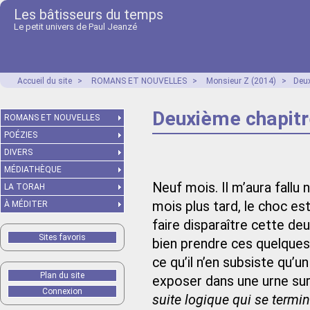
Les bâtisseurs du temps
Le petit univers de Paul Jeanzé
Accueil du site
>
ROMANS ET NOUVELLES
>
Monsieur Z (2014)
>
Deux
Deuxième chapitre
ROMANS ET NOUVELLES
POÉZIES
DIVERS
MÉDIATHÈQUE
Neuf mois. Il m’aura fallu
LA TORAH
mois plus tard, le choc est
À MÉDITER
faire disparaître cette deu
Sites favoris
bien prendre ces quelques f
ce qu’il n’en subsiste qu’u
Plan du site
exposer dans une urne sur 
Connexion
suite logique qui se termin