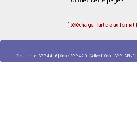
Tournez cette page !
[
télécharger l'article au format
Plan du site
|
SPIP 4.4.16
|
Sarka-SPIP 4.2.0
|
Collectif Sarka-SPIP
|
GPLv3