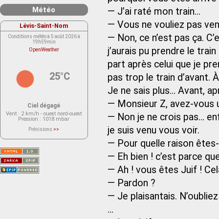
Météo
— J’ai raté mon train…
— Vous ne vouliez pas ven
Lévis-Saint-Nom
— Non, ce n’est pas ça. C’
Conditions météo à 5 août 2026 à
19h59min
j’aurais pu prendre le trai
OpenWeather
part après celui que je pre
25°C
pas trop le train d’avant.
Je ne sais plus… Avant, a
— Monsieur Z, avez-vous u
Ciel dégagé
Vent
: 2 km/h - ouest nord-ouest
— Non je ne crois pas… en
Pression
: 1018 mbar
je suis venu vous voir.
Prévisions
>>
Le service OpenWeather ne fournit
actuellement aucune prévision
— Pour quelle raison êtes
météorologique sur le lieu Lévis-
Saint-Nom.
— Eh bien ! c’est parce que
Veuillez consulter le message du
service ci-dessous.
(401 - Invalid API key. Please see
— Ah ! vous êtes Juif ! Ce
https://openweathermap.org/faq#error401
for more info.)
— Pardon ?
— Je plaisantais. N’oublie
…