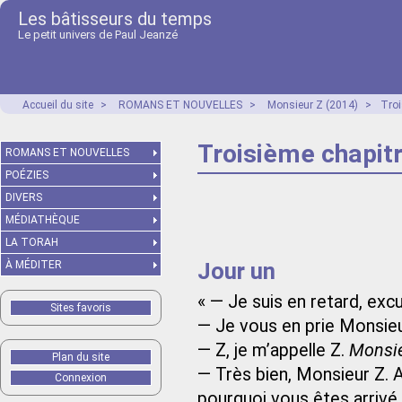
Les bâtisseurs du temps
Le petit univers de Paul Jeanzé
Accueil du site
>
ROMANS ET NOUVELLES
>
Monsieur Z (2014)
>
Troi
Troisième chapitre
ROMANS ET NOUVELLES
POÉZIES
DIVERS
MÉDIATHÈQUE
LA TORAH
Jour un
À MÉDITER
« — Je suis en retard, e
Sites favoris
— Je vous en prie Monsie
— Z, je m’appelle Z.
Monsie
Plan du site
— Très bien, Monsieur Z.
Connexion
pourquoi vous êtes arrivé 