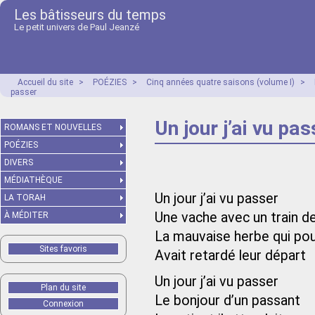
Les bâtisseurs du temps
Le petit univers de Paul Jeanzé
Accueil du site
>
POÉZIES
>
Cinq années quatre saisons (volume I)
>
passer
Un jour j’ai vu pas
ROMANS ET NOUVELLES
POÉZIES
DIVERS
MÉDIATHÈQUE
Un jour j’ai vu passer
LA TORAH
Une vache avec un train d
À MÉDITER
La mauvaise herbe qui pou
Sites favoris
Avait retardé leur départ
Un jour j’ai vu passer
Plan du site
Le bonjour d’un passant
Connexion