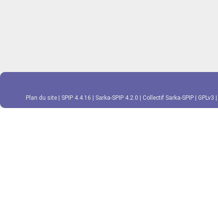
Plan du site
|
SPIP 4.4.16
|
Sarka-SPIP 4.2.0
|
Collectif Sarka-SPIP
|
GPLv3