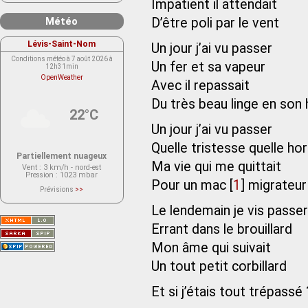
Impatient il attendait
Météo
D’être poli par le vent
Lévis-Saint-Nom
Un jour j’ai vu passer
Conditions météo à 7 août 2026 à
Un fer et sa vapeur
12h31min
OpenWeather
Avec il repassait
Du très beau linge en son
22°C
Un jour j’ai vu passer
Quelle tristesse quelle ho
Partiellement nuageux
Ma vie qui me quittait
Vent
: 3 km/h - nord-est
Pression
: 1023 mbar
Pour un mac
[
1
]
migrateur
Prévisions
>>
Le service OpenWeather ne fournit
actuellement aucune prévision
Le lendemain je vis passer
météorologique sur le lieu Lévis-
Saint-Nom.
Errant dans le brouillard
Veuillez consulter le message du
service ci-dessous.
(401 - Invalid API key. Please see
Mon âme qui suivait
https://openweathermap.org/faq#error401
for more info.)
Un tout petit corbillard
Et si j’étais tout trépassé 