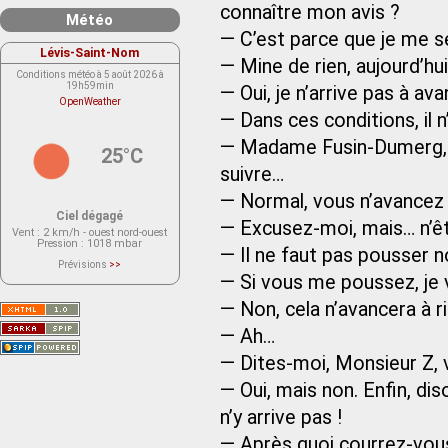
connaître mon avis ?
Météo
— C’est parce que je me 
Lévis-Saint-Nom
— Mine de rien, aujourd’hu
Conditions météo à 5 août 2026 à
19h59min
— Oui, je n’arrive pas à av
OpenWeather
— Dans ces conditions, il 
— Madame Fusin-Dumerg, j
25°C
suivre…
— Normal, vous n’avancez 
Ciel dégagé
— Excusez-moi, mais… n’êt
Vent
: 2 km/h - ouest nord-ouest
Pression
: 1018 mbar
— Il ne faut pas pousser n
Prévisions
>>
Le service OpenWeather ne fournit
— Si vous me poussez, je 
actuellement aucune prévision
météorologique sur le lieu Lévis-
— Non, cela n’avancera à ri
Saint-Nom.
Veuillez consulter le message du
service ci-dessous.
— Ah…
(401 - Invalid API key. Please see
https://openweathermap.org/faq#error401
— Dites-moi, Monsieur Z, v
for more info.)
— Oui, mais non. Enfin, dis
n’y arrive pas !
— Après quoi courrez-vou