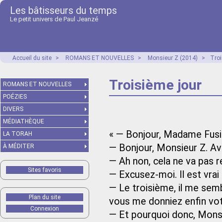
Les bâtisseurs du temps
Le petit univers de Paul Jeanzé
Accueil du site
>
ROMANS ET NOUVELLES
>
Monsieur Z (2014)
>
Troi
Troisième jour
ROMANS ET NOUVELLES
POÉZIES
DIVERS
MÉDIATHÈQUE
« — Bonjour, Madame Fusi
LA TORAH
— Bonjour, Monsieur Z. Av
À MÉDITER
— Ah non, cela ne va pas
Sites favoris
— Excusez-moi. Il est vrai 
— Le troisième, il me semb
Plan du site
vous me donniez enfin votr
Connexion
— Et pourquoi donc, Monsi