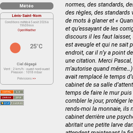
normes, des standards, de
Météo
des règles, des standards 
Lévis-Saint-Nom
de mots à glaner et « Qua
Conditions météo à 5 août 2026 à
19h59min
et qu’essayant de les corrig
OpenWeather
discours il les faut laisser,
est aveugle et qui ne sait 
25°C
endroit, car il n’y a point 
une citation. Merci Pascal, 
Ciel dégagé
m’autorise quand même…) d
Vent
: 2 km/h - ouest nord-ouest
Pression
: 1018 mbar
avait remplacé le temps d’u
Prévisions
>>
Le service OpenWeather ne fournit
cabinet de sa salle d’atten
actuellement aucune prévision
météorologique sur le lieu Lévis-
temps de faire le mur puis
Saint-Nom.
Veuillez consulter le message du
service ci-dessous.
combler le jour, protéger le
(401 - Invalid API key. Please see
https://openweathermap.org/faq#error401
rends-moi la monnaie, ils 
for more info.)
cabinet derrière une psyc
abritait une petite larve d
attendent maintenant la fin