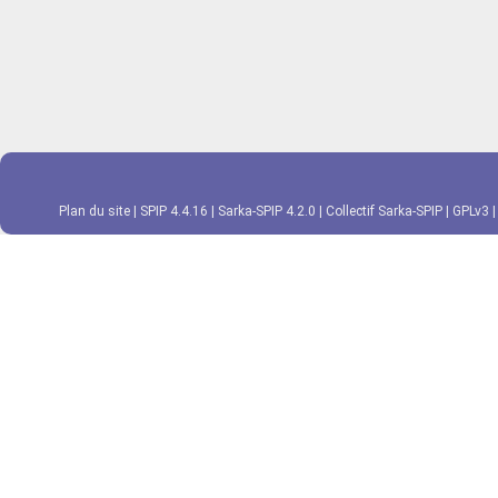
Plan du site
|
SPIP 4.4.16
|
Sarka-SPIP 4.2.0
|
Collectif Sarka-SPIP
|
GPLv3