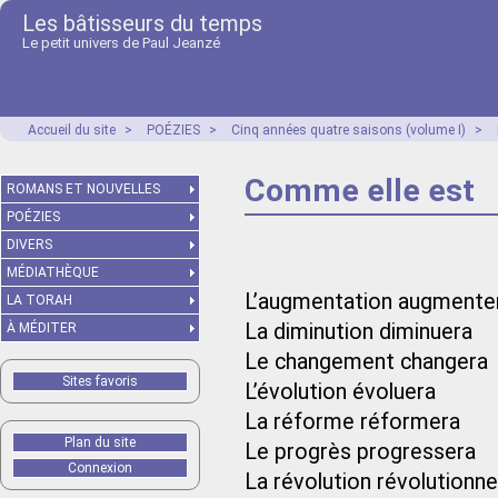
Les bâtisseurs du temps
Le petit univers de Paul Jeanzé
Accueil du site
>
POÉZIES
>
Cinq années quatre saisons (volume I)
>
Comme elle est
ROMANS ET NOUVELLES
POÉZIES
DIVERS
MÉDIATHÈQUE
L’augmentation augmente
LA TORAH
La diminution diminuera
À MÉDITER
Le changement changera
Sites favoris
L’évolution évoluera
La réforme réformera
Plan du site
Le progrès progressera
Connexion
La révolution révolutionne