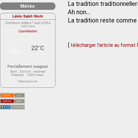
La tradition traditionneller
Météo
Ah non…
Lévis-Saint-Nom
La tradition reste comme 
Conditions météo à 7 août 2026 à
12h31min
OpenWeather
[
télécharger l'article au format
22°C
Partiellement nuageux
Vent
: 3 km/h - nord-est
Pression
: 1023 mbar
Prévisions
>>
Le service OpenWeather ne fournit
actuellement aucune prévision
météorologique sur le lieu Lévis-
Saint-Nom.
Veuillez consulter le message du
service ci-dessous.
(401 - Invalid API key. Please see
https://openweathermap.org/faq#error401
for more info.)