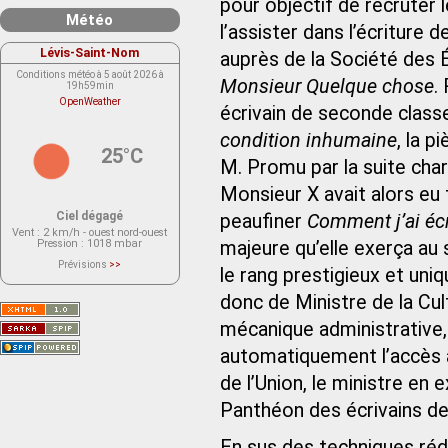
pour objectif de recruter l
Météo
l’assister dans l’écriture d
Lévis-Saint-Nom
auprès de la Société des Éc
Conditions météo à 5 août 2026 à
Monsieur Quelque chose
.
19h59min
OpenWeather
écrivain de seconde classe
condition inhumaine
, la 
25°C
M. Promu par la suite cha
Monsieur X avait alors eu 
Ciel dégagé
peaufiner
Comment j’ai éc
Vent
: 2 km/h - ouest nord-ouest
Pression
: 1018 mbar
majeure qu’elle exerça au s
Prévisions
>>
le rang prestigieux et uniq
Le service OpenWeather ne fournit
actuellement aucune prévision
météorologique sur le lieu Lévis-
donc de Ministre de la Cult
Saint-Nom.
Veuillez consulter le message du
mécanique administrative,
service ci-dessous.
(401 - Invalid API key. Please see
automatiquement l’accès à 
https://openweathermap.org/faq#error401
for more info.)
de l’Union, le ministre en
Panthéon des écrivains de 
En sus des techniques réd