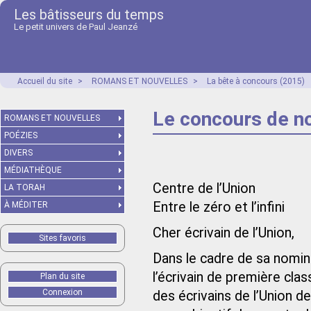
Les bâtisseurs du temps
Le petit univers de Paul Jeanzé
Accueil du site
>
ROMANS ET NOUVELLES
>
La bête à concours (2015)
Le concours de n
ROMANS ET NOUVELLES
POÉZIES
DIVERS
MÉDIATHÈQUE
Centre de l’Union
LA TORAH
Entre le zéro et l’infini
À MÉDITER
Cher écrivain de l’Union,
Sites favoris
Dans le cadre de sa nomina
l’écrivain de première cla
Plan du site
Connexion
des écrivains de l’Union d