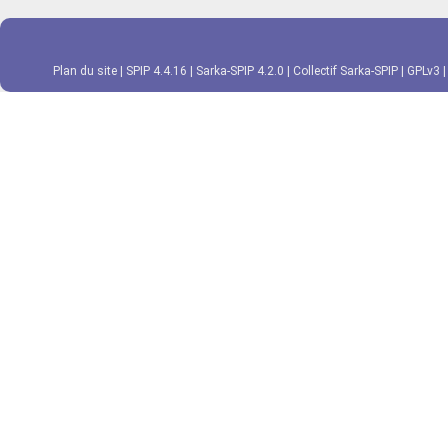
Plan du site
|
SPIP 4.4.16
|
Sarka-SPIP 4.2.0
|
Collectif Sarka-SPIP
|
GPLv3