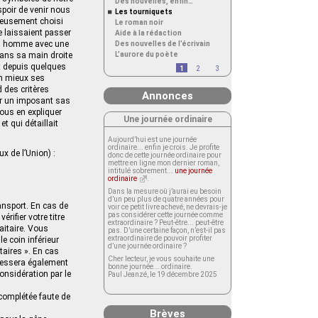
Des nouvelles, enfin…
spoir de venir nous
Les tourniquets
cieusement choisi
Le roman noir
e laissaient passer
Aide à la rédaction
 un homme avec une
Des nouvelles de l’écrivain
ans sa main droite
L’aurore du poète
t depuis quelques
1
2
3
en mieux ses
 des critères
Annonces
par un imposant sas
vous en expliquer
Une journée ordinaire
t qui détaillait
Aujourd’hui est une journée
ordinaire... enfin je crois. Je profite
x de l’Union) :
donc de cette journée ordinaire pour
mettre en ligne mon dernier roman,
intitulé sobrement...
une journée
ordinaire
.
Dans la mesure où j’aurai eu besoin
d’un peu plus de quatre années pour
ransport. En cas de
voir ce petit livre achevé, ne devrais-je
pas considérer cette journée comme
rifier votre titre
extraordinaire ? Peut-être... peut-être
aitaire. Vous
pas. D’une certaine façon, n’est-il pas
extraordinaire de pouvoir profiter
e coin inférieur
d’une journée ordinaire ?
taires ». En cas
Cher lecteur, je vous souhaite une
 dressera également
bonne journée... ordinaire.
onsidération par le
Paul Jeanzé, le 19 décembre 2025
 complétée faute de
Brèves