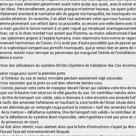
llance qui nous attendent patiemment avant notre accès aux quais, avec le secret e
les tibias. Personnellement, je pouvais presque m’estimer heureux, car ayant judi
rfaitement standard et normalisé afin de gagner ma tranquillité, les tourniquets m
oindre attention. En revanche, il en allait tout autrement selon que vous fussiez
 femme promenant son enfant dans sa poussette, ou encore une vielle dame avec d
sa main gauche la laisse menant à un petit roquet qui remplaçait avantageusemen
ari, car si le chien mordait tout autant que l’homme, au moins sélectionnait-il bi
s ces spécimens propres à l’espèce humaine, mais néanmoins hors-norme en regard
onnement harmonieux de l’Union, il n’y avait pas d’autre possibilité que de passer 
it si sophistiqué comparé aux primitifs tourniquets, que je serais bien en peine de 
nisme. Autant vous renvoyer au panonceau qui inaugurait l’entrée de l’installation e
édure à suivre :
tention des utilisateurs du système SVCAU (Système de Validation des Cas Anormau
uton rouge pour ouvrir la première porte.
 à l’intérieur du sas et restez immobile pendant exactement sept secondes.
 trois secondes que la porte se soit bien refermée derrière vous.
 sonore, passez votre carte de voyageur devant l’écran qui validera votre titre de t
yez sur le bouton noir situé sur le côté gauche du sas. Un contrôleur viendra alors vé
 de titre de transport non valide, celui-ci dressera à votre encontre une amende forf
 tarifs des amendes forfaitaires en touchant la zone tactile de l’écran située dans l
ne est délimitée par un rectangle rouge portant la mention « tarif des amendes forfai
n de la mention « défaillance système, titre de transport non validé » le contrôleur
car la défaillance du système étant impossible, cette hypothèse n’est pas prise en c
e du processus en cours.
l doit alors retentir, vous alertant alors que la fiche d’instructions n’ayant pu être
us faisant face est momentanément bloquée.