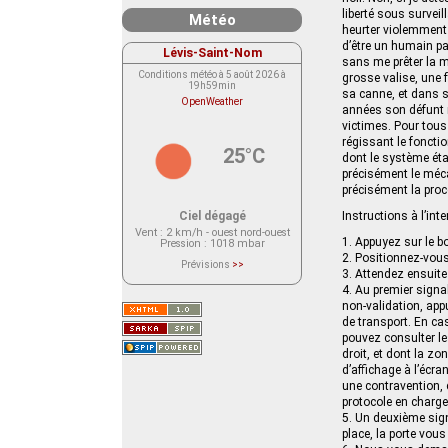
liberté sous survei
Météo
heurter violemment 
d’être un humain pa
Lévis-Saint-Nom
sans me prêter la m
Conditions météo à 5 août 2026 à
grosse valise, une
19h59min
sa canne, et dans 
OpenWeather
années son défunt m
victimes. Pour tou
régissant le foncti
25°C
dont le système éta
précisément le méca
précisément la proc
Ciel dégagé
Instructions à l’in
Vent
: 2 km/h - ouest nord-ouest
1. Appuyez sur le bo
Pression
: 1018 mbar
2. Positionnez-vous
Prévisions
>>
3. Attendez ensuite
Le service OpenWeather ne fournit
actuellement aucune prévision
4. Au premier signal
météorologique sur le lieu Lévis-
non-validation, appu
Saint-Nom.
Veuillez consulter le message du
de transport. En cas
service ci-dessous.
pouvez consulter les
(401 - Invalid API key. Please see
https://openweathermap.org/faq#error401
droit, et dont la zo
for more info.)
d’affichage à l’écra
une contravention, 
protocole en charg
5. Un deuxième signa
place, la porte vo