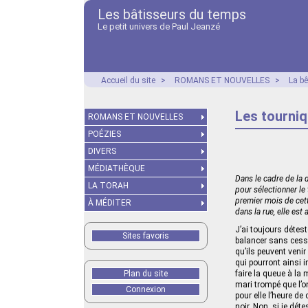
Les bâtisseurs du temps
Le petit univers de Paul Jeanzé
Accueil du site
>
ROMANS ET NOUVELLES
>
La b
Les tourni
ROMANS ET NOUVELLES
POÉZIES
DIVERS
MÉDIATHÈQUE
Dans le cadre de la 
LA TORAH
pour sélectionner le
premier mois de cett
À MÉDITER
dans la rue, elle est
J’ai toujours détes
Sites favoris
balancer sans cesse
qu’ils peuvent veni
qui pourront ainsi i
Plan du site
faire la queue à la 
mari trompé que l’o
Connexion
pour elle l’heure de
noir. Non, si je dé