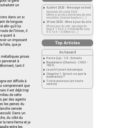
pour la gêne
ouhaitent un
4 juillet 2025 - Message estival
Vendredi 04 juillet 2025
Même si je vous donne peu de mes
ations dans un si
nouvelles, j’avance toujours (…)
dant de longues
29 mai 2023 - Mise à jour du site
 afin qu’il lui
Mise à jour du site : passage de
Spip 4.1.9 à 4.2.2 et de Sarka-spip
ule de l’Union, il
4.0.1 à 4.1.0 (Merci à (…)
nse quant à
revoir un imposant
Top Articles
 folie, que je
Au hasard
s métalliques prises
Peste (La) - 1/3 - Extraits
n parvenait à
Baudelaire (Charles) - (1821 -
iniment, tant il
1867)
Le petit jouet mécanique
Chapitre 1. Qu’est-ce que la
méditation ?
ne est difficile à
Triste moisson (en toute
saison)
 qui comprennent que
ais il est déjà trop
ilieu de cette
és par des agents
es les peines du
 blanche censée
 basculé. Dans un
che, du côté du
 la terre ferme et je
apulte entre les