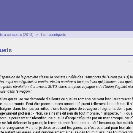
ête à concours (2015)
>
Les tourniquets
quets
di
disparition de la première classe, la Société Unifiée des Transports de l’Union (SUTU) 
 texte qui sera égrainé en continu via les nombreux haut-parleurs qui jalonnent nos quai
e petite révolution. Car avec la SUTU, chers citoyens voyageurs de l’Union, l’égalité n’
 aussi dans le wagon !
té les gares. Je me demande d’ailleurs ce que les romans peuvent bien leur trouver 
 leurs amants. Peut-être parce que ces amants-là puent tellement l’adultère qu’il n’y
r baigner dans leur jus au milieu d’une foule grise de voyageurs feignants de ne pas 
ngénument proférer : « Non, cela ne me dit rien du tout monsieur l’inspecteur ! » quan
morgue pour tenter d’identifier une gueule d’ange défigurée par un mari trompé, car c
n se fait défoncer la gueule, la femme trahie étant de son côté beaucoup plus subti
 crier vengeance. Mais, si je déteste autant les gares, ce n’est pas tant pour leur 
teste autant les gares, c’est principalement à cause des tourniquets, ces tournoyan