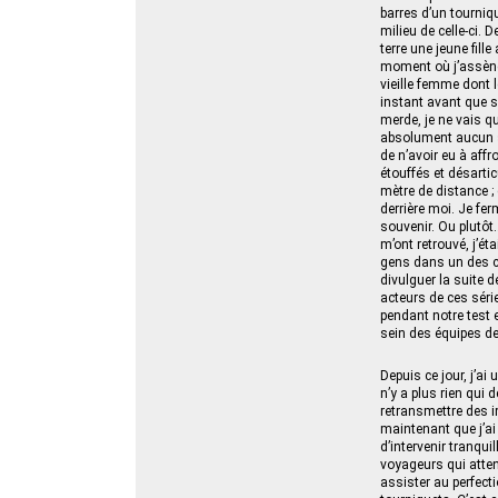
barres d’un tourniq
milieu de celle‑ci. 
terre une jeune fill
moment où j’assène, 
vieille femme dont l
instant avant que s
merde, je ne vais q
absolument aucun se
de n’avoir eu à aff
étouffés et désarti
mètre de distance ; 
derrière moi. Je fer
souvenir. Ou plutôt
m’ont retrouvé, j’é
gens dans un des co
divulguer la suite d
acteurs de ces séri
pendant notre test 
sein des équipes de
Depuis ce jour, j’ai
n’y a plus rien qui
retransmettre des i
maintenant que j’ai 
d’intervenir tranqu
voyageurs qui attend
assister au perfect