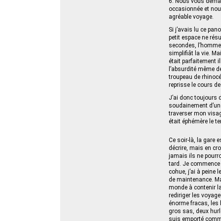
6. Nous vous deman
occasionnée et nou
agréable voyage.
Si j’avais lu ce pa
petit espace ne rés
secondes, l’homme se
simplifiât la vie. 
était parfaitement i
l’absurdité même de
troupeau de rhinocér
reprisse le cours de 
J’ai donc toujours 
soudainement d’un e
traverser mon visag
était éphémère le t
Ce soir-là, la gare 
décrire, mais en cr
jamais ils ne pourro
tard. Je commence à
cohue, j’ai à peine
de maintenance. Mal
monde à contenir la 
rediriger les voyag
énorme fracas, les 
gros sas, deux hurle
suis emporté comme u