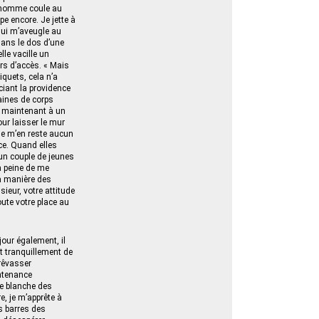
e homme coule au
pe encore. Je jette à
 qui m’aveugle au
 dans le dos d’une
lle vacille un
rs d’accès. « Mais
quets, cela n’a
ciant la providence
zaines de corps
t maintenant à un
our laisser le mur
 ne m’en reste aucun
ce. Quand elles
 un couple de jeunes
a peine de me
la manière des
ieur, votre attitude
ute votre place au
jour également, il
t tranquillement de
 rêvasser
intenance
le blanche des
e, je m’apprête à
es barres des