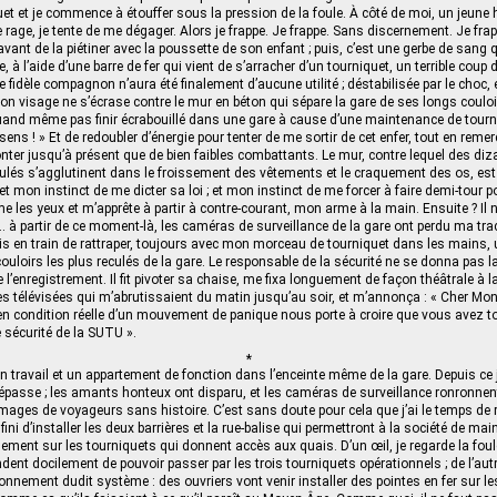
uet et je commence à étouffer sous la pression de la foule. À côté de moi, un jeun
De rage, je tente de me dégager. Alors je frappe. Je frappe. Sans discernement. Je frap
e avant de la piétiner avec la poussette de son enfant ; puis, c’est une gerbe de sang
à l’aide d’une barre de fer qui vient de s’arracher d’un tourniquet, un terrible coup
e fidèle compagnon n’aura été finalement d’aucune utilité ; déstabilisée par le choc, e
on visage ne s’écrase contre le mur en béton qui sépare la gare de ses longs couloi
uand même pas finir écrabouillé dans une gare à cause d’une maintenance de tourni
ns ! » Et de redoubler d’énergie pour tenter de me sortir de cet enfer, tout en remer
ronter jusqu’à présent que de bien faibles combattants. Le mur, contre lequel des di
culés s’agglutinent dans le froissement des vêtements et le craquement des os, es
et mon instinct de me dicter sa loi ; et mon instinct de me forcer à faire demi-tour p
me les yeux et m’apprête à partir à contre-courant, mon arme à la main. Ensuite ? Il
… à partir de ce moment‑là, les caméras de surveillance de la gare ont perdu ma tra
tais en train de rattraper, toujours avec mon morceau de tourniquet dans les mains,
uloirs les plus reculés de la gare. Le responsable de la sécurité ne se donna pas l
e l’enregistrement. Il fit pivoter sa chaise, me fixa longuement de façon théâtrale à 
es télévisées qui m’abrutissaient du matin jusqu’au soir, et m’annonça : « Cher Mons
en condition réelle d’un mouvement de panique nous porte à croire que vous avez to
 sécurité de la SUTU ».
*
 un travail et un appartement de fonction dans l’enceinte même de la gare. Depuis ce 
 dépasse ; les amants honteux ont disparu, et les caméras de surveillance ronronnen
mages de voyageurs sans histoire. C’est sans doute pour cela que j’ai le temps de
fini d’installer les deux barrières et la rue-balise qui permettront à la société de ma
illement sur les tourniquets qui donnent accès aux quais. D’un œil, je regarde la fou
ent docilement de pouvoir passer par les trois tourniquets opérationnels ; de l’autr
ionnement dudit système : des ouvriers vont venir installer des pointes en fer sur l