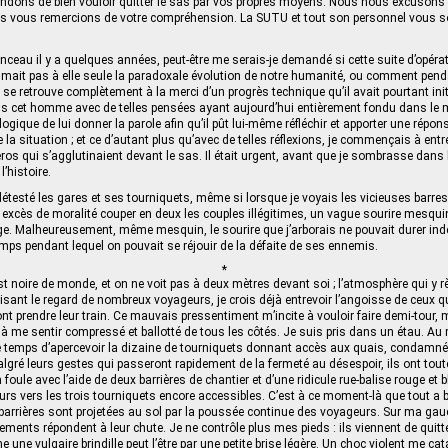
dons de bien vouloir quitter le sas par vos propres moyens. Nous nous excusons 
s vous remercions de votre compréhension. La SUTU et tout son personnel vous s
nonceau il y a quelques années, peut-être me serais-je demandé si cette suite d’opér
umait pas à elle seule la paradoxale évolution de notre humanité, ou comment pen
 retrouve complètement à la merci d’un progrès technique qu’il avait pourtant initié
Mais cet homme avec de telles pensées ayant aujourd’hui entièrement fondu dans le mo
llogique de lui donner la parole afin qu’il pût lui-même réfléchir et apporter une répo
 la situation ; et ce d’autant plus qu’avec de telles réflexions, je commençais à ent
os qui s’agglutinaient devant le sas. Il était urgent, avant que je sombrasse dans la
l’histoire.
détesté les gares et ses tourniquets, même si lorsque je voyais les vicieuses barre
xcès de moralité couper en deux les couples illégitimes, un vague sourire mesqui
e. Malheureusement, même mesquin, le sourire que j’arborais ne pouvait durer indéf
emps pendant lequel on pouvait se réjouir de la défaite de ses ennemis.
*
est noire de monde, et on ne voit pas à deux mètres devant soi ; l’atmosphère qui y règ
oisant le regard de nombreux voyageurs, je crois déjà entrevoir l’angoisse de ceux
nt prendre leur train. Ce mauvais pressentiment m’incite à vouloir faire demi-tour, m
 me sentir compressé et ballotté de tous les côtés. Je suis pris dans un étau. Au m
 le temps d’apercevoir la dizaine de tourniquets donnant accès aux quais, condamn
gré leurs gestes qui passeront rapidement de la fermeté au désespoir, ils ont tout
foule avec l’aide de deux barrières de chantier et d’une ridicule rue‑balise rouge et
eurs vers les trois tourniquets encore accessibles. C’est à ce moment‑là que tout a
barrières sont projetées au sol par la poussée continue des voyageurs. Sur ma gau
ments répondent à leur chute. Je ne contrôle plus mes pieds : ils viennent de quitter
ne vulgaire brindille peut l’être par une petite brise légère. Un choc violent me cat