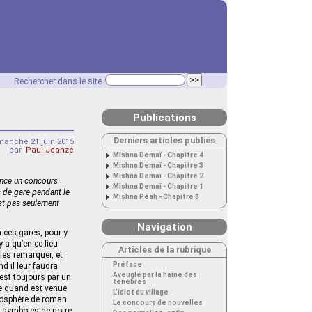
Rechercher dans le site
Publications
Derniers articles publiés
manche 21 juin 2015
par
Paul Jeanzé
Mishna Demaï - Chapitre 4
Mishna Demaï - Chapitre 3
Mishna Demaï - Chapitre 2
lance un concours
Mishna Demaï - Chapitre 1
s de gare pendant le
Mishna Péah - Chapitre 8
est pas seulement
Navigation
à ces gares, pour y
 a qu’en ce lieu
Articles de la rubrique
les remarquer, et
Préface
d il leur faudra
Aveuglé par la haine des
’est toujours par un
ténèbres
le quand est venue
L’idiot du village
atmosphère de roman
Le concours de nouvelles
ts symboles de notre