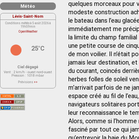
quelques morceaux pour ve
Météo
modeste construction achev
Lévis-Saint-Nom
le bateau dans l’eau glacée 
Conditions météo à 5 août 2026 à
19h59min
immédiatement me précipit
OpenWeather
la limite du champ familial
une petite course de cinqu
25°C
de mon voilier. Il n’était 
jamais leur destination, et
Ciel dégagé
du courant, coincés derri
Vent
: 2 km/h - ouest nord-ouest
Pression
: 1018 mbar
herbes folles de soleil venu
Prévisions
>>
Le service OpenWeather ne fournit
m’arrivait parfois de ne ja
actuellement aucune prévision
météorologique sur le lieu Lévis-
espace créé au fil de l’eau
Saint-Nom.
Veuillez consulter le message du
service ci-dessous.
navigateurs solitaires por
(401 - Invalid API key. Please see
https://openweathermap.org/faq#error401
leur reconnaissance le tem
for more info.)
Alors, comme si l’homme n’
fasciné par tout ce qui jam
qu’entrevoir la baie du Mon