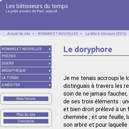
Les bâtisseurs du temps
Le petit univers de Paul Jeanzé
Accueil du site
>
ROMANS ET NOUVELLES
>
La bête à concours (2015)
Le doryphore
ROMANS ET NOUVELLES
POÉZIES
DIVERS
MÉDIATHÈQUE
Je me tenais accroupi le lon
LA TORAH
distinguais à travers les 
À MÉDITER
soin de ne jamais fauche
Sites favoris
de ses trois éléments : u
et bien droit prélevé à un
Plan du site
cheminée ; et une feuille,
Connexion
son arbre et pour laquelle 