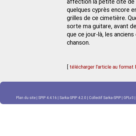
affection la petite cité 
quelques cyprès encore en
grilles de ce cimetière. Q
sorte ma guitare, avant d
que ce jour‑là, les anciens
chanson.
[
télécharger l'article au format
Plan du site
|
SPIP 4.4.16
|
Sarka-SPIP 4.2.0
|
Collectif Sarka-SPIP
|
GPLv3