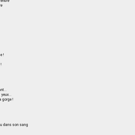
rendre
re
e !
 !
ant…
s yeux…
a gorge !
reau dans son sang