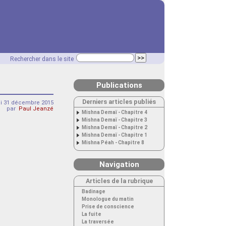
Rechercher dans le site
Publications
Derniers articles publiés
di 31 décembre 2015
par
Paul Jeanzé
Mishna Demaï - Chapitre 4
Mishna Demaï - Chapitre 3
Mishna Demaï - Chapitre 2
Mishna Demaï - Chapitre 1
Mishna Péah - Chapitre 8
Navigation
Articles de la rubrique
Badinage
Monologue du matin
Prise de conscience
La fuite
La traversée