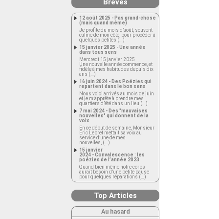
Brèves
12 août 2025 - Pas grand-chose
(mais quand même)
Je profite du mois d’août, souvent
calme de mon côté, pour procéder à
quelques petites (…)
15 janvier 2025 - Une année
dans tous sens
Mercredi 15 janvier 2025
Une nouvelle année commence, et
fidèle à mes habitudes depuis dix
ans (…)
16 juin 2024 - Des Poézies qui
repartent dans le bon sens
Nous voici arrivés au mois de juin
et je m’apprête à prendre mes
quartiers d’été dans un lieu (…)
7 mai 2024 - Des "mauvaises
nouvelles" qui donnent de la
voix
En ce début de semaine, Monsieur
Éric Lebret mettait sa voix au
service d’une de mes
nouvelles, (…)
15 janvier
2024 - Convalescence : les
poézies de l’année 2023
Quand bien même notre corps
aurait besoin d’une petite pause
pour quelques réparations (…)
Top Articles
Au hasard