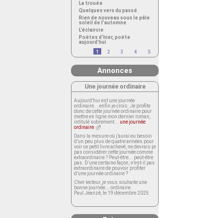
La trouée
Quelques vers du passé
Rien de nouveau sous le pâle
soleil de l’automne
L’éclaircie
Poètes d’hier, poète
aujourd’hui
1
2
3
4
5
Annonces
Une journée ordinaire
Aujourd’hui est une journée
ordinaire... enfin je crois. Je profite
donc de cette journée ordinaire pour
mettre en ligne mon dernier roman,
intitulé sobrement...
une journée
ordinaire
.
Dans la mesure où j’aurai eu besoin
d’un peu plus de quatre années pour
voir ce petit livre achevé, ne devrais-je
pas considérer cette journée comme
extraordinaire ? Peut-être... peut-être
pas. D’une certaine façon, n’est-il pas
extraordinaire de pouvoir profiter
d’une journée ordinaire ?
Cher lecteur, je vous souhaite une
bonne journée... ordinaire.
Paul Jeanzé, le 19 décembre 2025