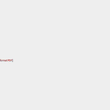
u format PDF
]