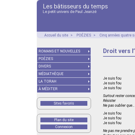
Les bâtisseurs du temps
Le petit univers de Paul Jeanzé
Accueil du site
>
POÉZIES
>
Cinq années quatre s
Droit vers 
ROMANS ET NOUVELLES
POÉZIES
DIVERS
MÉDIATHÈQUE
Je suis fou
LA TORAH
Je suis fou
Je suis fou
À MÉDITER
Surtout rester conce
Résister
Sites favoris
Ne pas oublier que…
Je suis fou
Je suis fou
Plan du site
Je suis fou
Connexion
Ne pas me prendre p