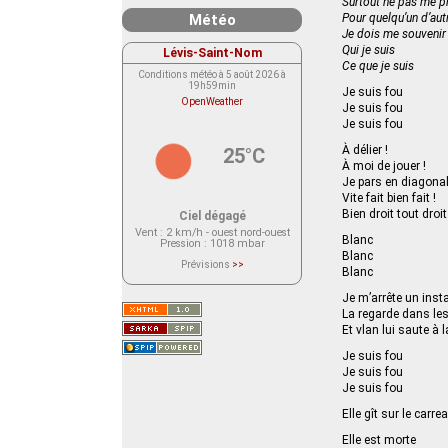
Surtout ne pas me p
Météo
Pour quelqu’un d’aut
Je dois me souvenir
Qui je suis
Lévis-Saint-Nom
Ce que je suis
Conditions météo à 5 août 2026 à
19h59min
Je suis fou
OpenWeather
Je suis fou
Je suis fou
À délier !
25°C
À moi de jouer !
Je pars en diagonal
Vite fait bien fait !
Bien droit tout droit
Ciel dégagé
Vent
: 2 km/h - ouest nord-ouest
Blanc
Pression
: 1018 mbar
Blanc
Prévisions
>>
Blanc
Le service OpenWeather ne fournit
actuellement aucune prévision
météorologique sur le lieu Lévis-
Je m’arrête un inst
Saint-Nom.
La regarde dans le
Veuillez consulter le message du
Et vlan lui saute à l
service ci-dessous.
(401 - Invalid API key. Please see
https://openweathermap.org/faq#error401
Je suis fou
for more info.)
Je suis fou
Je suis fou
Elle gît sur le car
Elle est morte