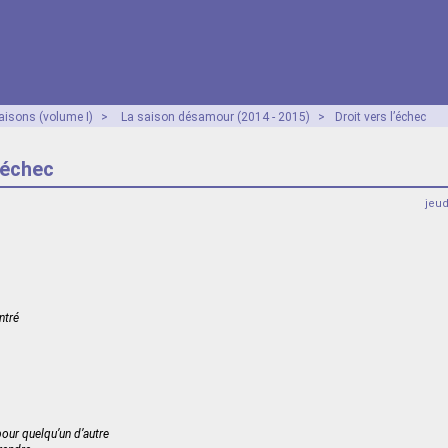
aisons (volume I)
>
La saison désamour (2014 - 2015)
>
Droit vers l’échec
l’échec
jeu
ntré
our quelqu’un d’autre