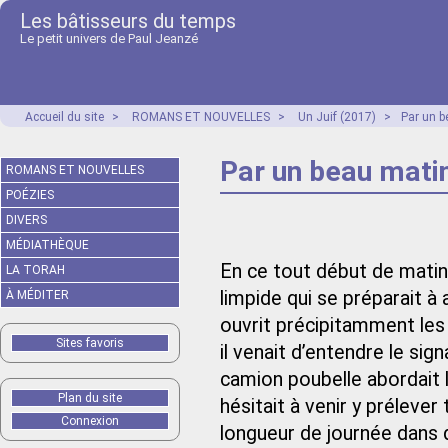
Les bâtisseurs du temps
Le petit univers de Paul Jeanzé
Accueil du site
>
ROMANS ET NOUVELLES
>
Un Juif (2017)
>
Par un b
Par un beau matin
ROMANS ET NOUVELLES
POÉZIES
DIVERS
MÉDIATHÈQUE
En ce tout début de matiné
LA TORAH
limpide qui se préparait à 
À MÉDITER
ouvrit précipitamment les v
Sites favoris
il venait d’entendre le sig
camion poubelle abordait 
Plan du site
hésitait à venir y prélever
Connexion
longueur de journée dans 