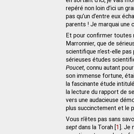
en sortant d’ici, je vais 
repéré non loin d’ici un g
pas qu’un d’entre eux écha
parents ! Je marquai une 
Et pour confirmer toutes 
Marronnier, que de sérieu
scientifique n’est‑elle pa
sérieuses études scientifi
Poucet
, connu autant pour
son immense fortune, étai
la fascinante étude intitu
la lecture du rapport de 
vers une audacieuse démon
plus succinctement et le p
Vous n’êtes pas sans savoi
sept
dans la Torah
[
1
]
. Je 