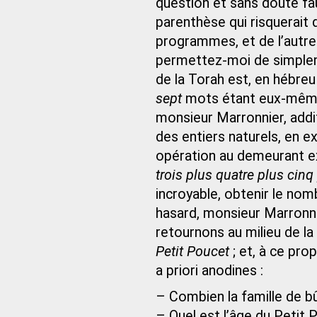
question et sans doute fau
parenthèse qui risquerait 
programmes, et de l’autre
permettez‑moi de simplem
de la Torah est, en hébr
sept
mots étant eux‑même
monsieur Marronnier, addi
des entiers naturels, en e
opération au demeurant e
trois plus quatre plus cinq
incroyable, obtenir le no
hasard, monsieur Marronni
retournons au milieu de la 
Petit Poucet
; et, à ce pr
a priori anodines :
– Combien la famille de bû
– Quel est l’âge du Petit 