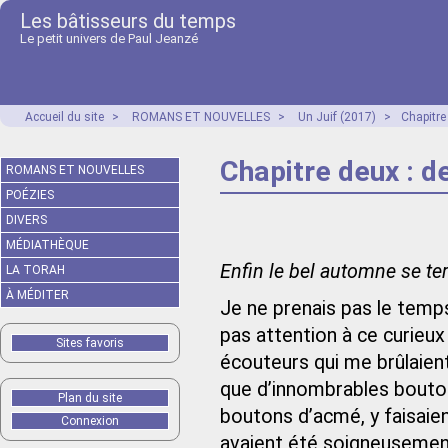
Les bâtisseurs du temps
Le petit univers de Paul Jeanzé
Accueil du site
>
ROMANS ET NOUVELLES
>
Un Juif (2017)
>
Chapitre 
Chapitre deux : de
ROMANS ET NOUVELLES
POÉZIES
DIVERS
MÉDIATHÈQUE
Enfin le bel automne se te
LA TORAH
À MÉDITER
Je ne prenais pas le temps
pas attention à ce curieux 
Sites favoris
écouteurs qui me brûlaient
que d’innombrables bouton
Plan du site
boutons d’acmé, y faisaien
Connexion
avaient été soigneusemen