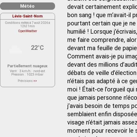
Météo
devait certainement expliq
bon sang ! que m’avait‑il pr
Lévis-Saint-Nom
pourtant certain que je ne
Conditions météo à 7 août 2026 à
12h31min
humilié ! Lorsque j’écrivai
OpenWeather
me faire comprendre, alor
22°C
devant ma feuille de papie
Comment avais-je pu imagi
devant des millions d’audi
Partiellement nuageux
Vent
: 3 km/h - nord-est
débats de veille d’élection
Pression
: 1023 mbar
n’étais pas adapté à ce gen
Prévisions
>>
Le service OpenWeather ne fournit
actuellement aucune prévision
moi ! Était‑ce l’orgueil qu
météorologique sur le lieu Lévis-
Saint-Nom.
que jamais personne n’écou
Veuillez consulter le message du
service ci-dessous.
(401 - Invalid API key. Please see
j’avais besoin de temps p
https://openweathermap.org/faq#error401
for more info.)
semblaient enfin disposées
visage n’était jamais asse
moment pour recevoir le s