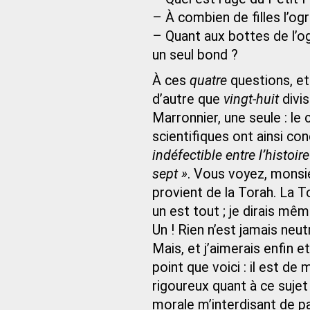
– À combien de filles l’og
– Quant aux bottes de l’og
un seul bond ?
À ces
quatre
questions, et
d’autre que
vingt‑huit
divi
Marronnier, une seule : le 
scientifiques ont ainsi conc
indéfectible entre l’histoire
sept »
. Vous voyez, monsie
provient de la Torah. La T
un est tout ; je dirais mêm
Un ! Rien n’est jamais neut
Mais, et j’aimerais enfin 
point que voici : il est d
rigoureux quant à ce suje
morale m’interdisant de p