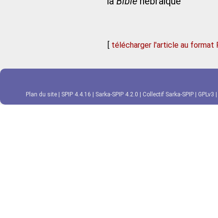
la
Bible
hébraïque
[
télécharger l'article au format
Plan du site
|
SPIP 4.4.16
|
Sarka-SPIP 4.2.0
|
Collectif Sarka-SPIP
|
GPLv3