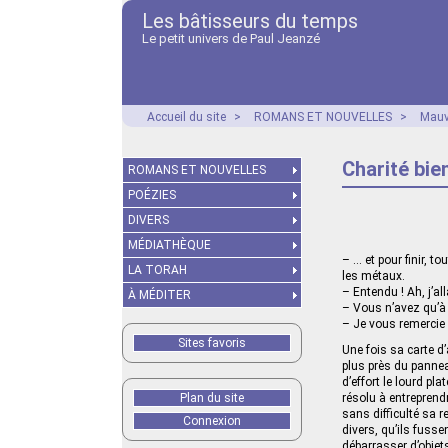
Les bâtisseurs du temps
Le petit univers de Paul Jeanzé
Accueil du site
>
ROMANS ET NOUVELLES
>
Mauv
Charité bi
ROMANS ET NOUVELLES
POÉZIES
DIVERS
MÉDIATHÈQUE
– … et pour finir, t
LA TORAH
les métaux.
– Entendu ! Ah, j’al
À MÉDITER
– Vous n’avez qu’à 
– Je vous remercie 
Sites favoris
Une fois sa carte d
plus près du pannea
d’effort le lourd pl
Plan du site
résolu à entreprend
sans difficulté sa 
Connexion
divers, qu’ils fuss
débarrasser d’objets