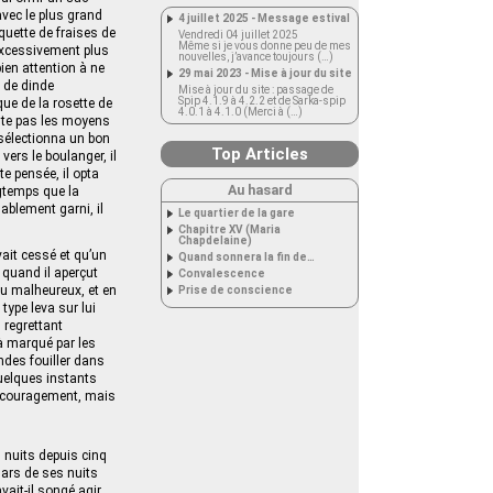
avec le plus grand
4 juillet 2025 - Message estival
rquette de fraises de
Vendredi 04 juillet 2025
Même si je vous donne peu de mes
 excessivement plus
nouvelles, j’avance toujours (…)
bien attention à ne
29 mai 2023 - Mise à jour du site
s de dinde
Mise à jour du site : passage de
Spip 4.1.9 à 4.2.2 et de Sarka-spip
que de la rosette de
4.0.1 à 4.1.0 (Merci à (…)
oute pas les moyens
l sélectionna un bon
Top Articles
vers le boulanger, il
te pensée, il opta
Au hasard
gtemps que la
nablement garni, il
Le quartier de la gare
Chapitre XV (Maria
Chapdelaine)
ait cessé et qu’un
Quand sonnera la fin de…
t quand il aperçut
Convalescence
du malheureux, et en
Prise de conscience
 type leva sur lui
 regrettant
à marqué par les
ndes fouiller dans
Quelques instants
’encouragement, mais
 nuits depuis cinq
mars de ses nuits
vait-il songé agir