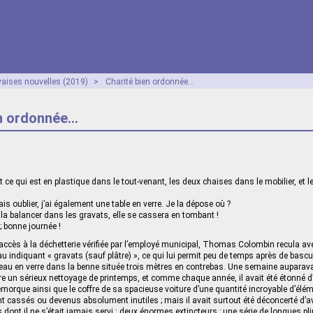
aises nouvelles (2019)
>
Charité bien ordonnée…
en ordonnée…
out ce qui est en plastique dans le tout-venant, les deux chaises dans le mobilier, et 
lais oublier, j’ai également une table en verre. Je la dépose où ?
la balancer dans les gravats, elle se cassera en tombant !
; bonne journée !
’accès à la déchetterie vérifiée par l’employé municipal, Thomas Colombin recula av
u indiquant « gravats (sauf plâtre) », ce qui lui permit peu de temps après de bascu
ateau en verre dans la benne située trois mètres en contrebas. Une semaine auparavant
re un sérieux nettoyage de printemps, et comme chaque année, il avait été étonné d’
remorque ainsi que le coffre de sa spacieuse voiture d’une quantité incroyable d’élé
ent cassés ou devenus absolument inutiles ; mais il avait surtout été déconcerté d’a
 dont il ne s’était jamais servi : deux énormes extincteurs ; une série de longues pli