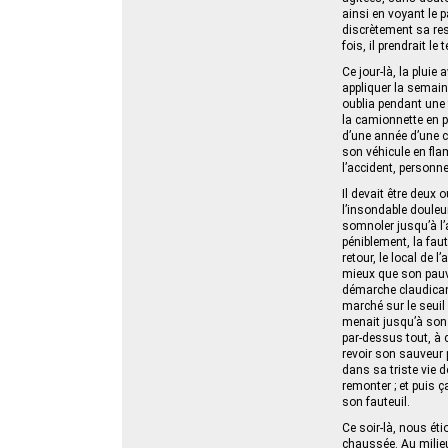
ainsi en voyant le p
discrètement sa res
fois, il prendrait l
Ce jour‑là, la pluie
appliquer la semain
oublia pendant une f
la camionnette en p
d’une année d’une c
son véhicule en fla
l’accident, personne
Il devait être deux
l’insondable douleu
somnoler jusqu’à l’a
péniblement, la faut
retour, le local de l
mieux que son pauvr
démarche claudicant
marché sur le seuil 
menait jusqu’à son d
par-dessus tout, à 
revoir son sauveur p
dans sa triste vie d
remonter ; et puis ç
son fauteuil.
Ce soir-là, nous ét
chaussée. Au milieu 