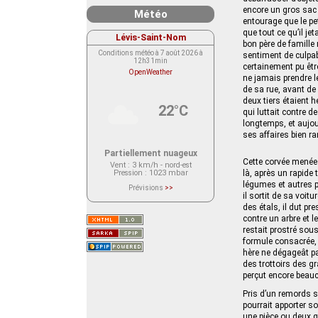
encore un gros sac 
Météo
entourage que le pe
que tout ce qu’il je
Lévis-Saint-Nom
bon père de famille
Conditions météo à 7 août 2026 à
sentiment de culpab
12h31min
certainement pu êtr
OpenWeather
ne jamais prendre l
de sa rue, avant de 
deux tiers étaient 
22°C
qui luttait contre d
longtemps, et aujourd
ses affaires bien 
Partiellement nuageux
Cette corvée menée 
Vent
: 3 km/h - nord-est
Pression
: 1023 mbar
là, après un rapide 
légumes et autres p
Prévisions
>>
Le service OpenWeather ne fournit
il sortit de sa voitu
actuellement aucune prévision
des étals, il dut p
météorologique sur le lieu Lévis-
contre un arbre et l
Saint-Nom.
Veuillez consulter le message du
restait prostré so
service ci-dessous.
formule consacrée, d
(401 - Invalid API key. Please see
https://openweathermap.org/faq#error401
hère ne dégageât pa
for more info.)
des trottoirs des gr
perçut encore beauc
Pris d’un remords 
pourrait apporter s
une pièce ou deux qu