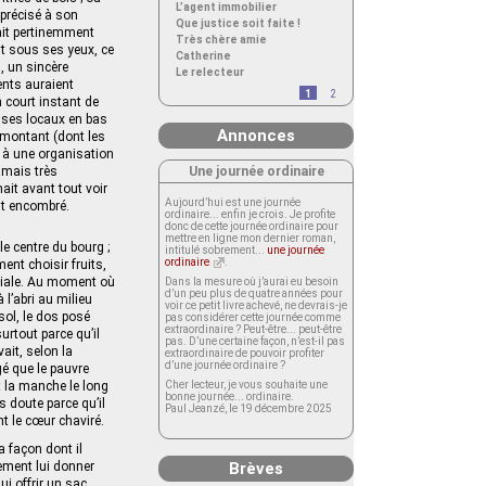
L’agent immobilier
 précisé à son
Que justice soit faite !
ait pertinemment
Très chère amie
it sous ses yeux, ce
Catherine
, un sincère
Le relecteur
ents auraient
1
2
 court instant de
t ses locaux en bas
Annonces
i montant (dont les
e à une organisation
Une journée ordinaire
jamais très
mait avant tout voir
Aujourd’hui est une journée
nt encombré.
ordinaire... enfin je crois. Je profite
donc de cette journée ordinaire pour
mettre en ligne mon dernier roman,
e centre du bourg ;
intitulé sobrement...
une journée
ordinaire
.
ent choisir fruits,
iliale. Au moment où
Dans la mesure où j’aurai eu besoin
d’un peu plus de quatre années pour
à l’abri au milieu
voir ce petit livre achevé, ne devrais-je
sol, le dos posé
pas considérer cette journée comme
extraordinaire ? Peut-être... peut-être
urtout parce qu’il
pas. D’une certaine façon, n’est-il pas
it, selon la
extraordinaire de pouvoir profiter
d’une journée ordinaire ?
gé que le pauvre
t la manche le long
Cher lecteur, je vous souhaite une
bonne journée... ordinaire.
s doute parce qu’il
Paul Jeanzé, le 19 décembre 2025
t le cœur chaviré.
 façon dont il
lement lui donner
Brèves
ui offrir un sac