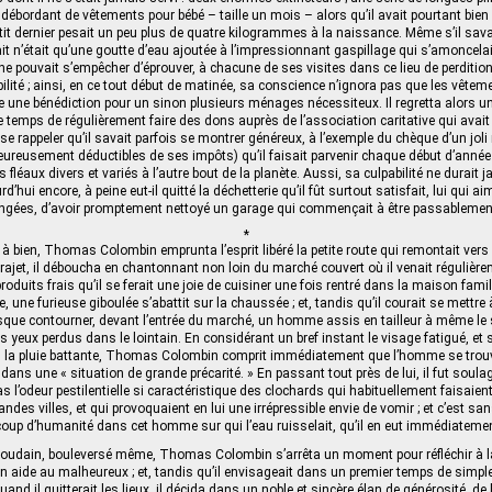
débordant de vêtements pour bébé – taille un mois – alors qu’il avait pourtant bien
tit dernier pesait un peu plus de quatre kilogrammes à la naissance. Même s’il sav
tait n’était qu’une goutte d’eau ajoutée à l’impressionnant gaspillage qui s’amoncela
 ne pouvait s’empêcher d’éprouver, à chacune de ses visites dans ce lieu de perdition
ilité ; ainsi, en ce tout début de matinée, sa conscience n’ignora pas que les vêtem
e une bénédiction pour un sinon plusieurs ménages nécessiteux. Il regretta alors un
e temps de régulièrement faire des dons auprès de l’association caritative qui avai
se rappeler qu’il savait parfois se montrer généreux, à l’exemple du chèque d’un jol
heureusement déductibles de ses impôts) qu’il faisait parvenir chaque début d’anné
es fléaux divers et variés à l’autre bout de la planète. Aussi, sa culpabilité ne durait 
’hui encore, à peine eut-il quitté la déchetterie qu’il fût surtout satisfait, lui qui ai
rangées, d’avoir promptement nettoyé un garage qui commençait à être passableme
*
à bien, Thomas Colombin emprunta l’esprit libéré la petite route qui remontait vers l
trajet, il déboucha en chantonnant non loin du marché couvert où il venait régulièrem
roduits frais qu’il se ferait une joie de cuisiner une fois rentré dans la maison fam
re, une furieuse giboulée s’abattit sur la chaussée ; et, tandis qu’il courait se mettre 
resque contourner, devant l’entrée du marché, un homme assis en tailleur à même le 
es yeux perdus dans le lointain. En considérant un bref instant le visage fatigué, et s
us la pluie battante, Thomas Colombin comprit immédiatement que l’homme se trouva
ans une « situation de grande précarité. » En passant tout près de lui, il fut soula
s l’odeur pestilentielle si caractéristique des clochards qui habituellement faisaien
andes villes, et qui provoquaient en lui une irrépressible envie de vomir ; et c’est san
oup d’humanité dans cet homme sur qui l’eau ruisselait, qu’il en eut immédiatemen
soudain, bouleversé même, Thomas Colombin s’arrêta un moment pour réfléchir à la
on aide au malheureux ; et, tandis qu’il envisageait dans un premier temps de simp
and il quitterait les lieux, il décida dans un noble et sincère élan de générosité, de l