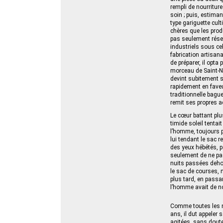
rempli de nourritur
soin ; puis, estiman
type gariguette cul
chères que les produ
pas seulement réser
industriels sous ce
fabrication artisan
de préparer, il opta
morceau de Saint‑Nec
devint subitement so
rapidement en fave
traditionnelle bague
remit ses propres a
Le cœur battant plu
timide soleil tentai
l’homme, toujours p
lui tendant le sac re
des yeux hébétés, p
seulement de ne pas
nuits passées dehor
le sac de courses, m
plus tard, en passa
l’homme avait de nou
Comme toutes les n
ans, il dut appeler
agitées, sans doute 