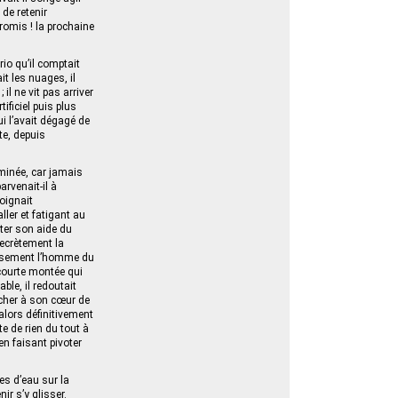
 de retenir
romis ! la prochaine
rio qu’il comptait
t les nuages, il
il ne vit pas arriver
ficiel puis plus
i l’avait dégagé de
te, depuis
rminée, car jamais
rvenait-il à
joignait
ller et fatigant au
orter son aide du
secrètement la
leusement l’homme du
 courte montée qui
ble, il redoutait
 cher à son cœur de
 alors définitivement
te de rien du tout à
en faisant pivoter
es d’eau sur la
ir s’y glisser.