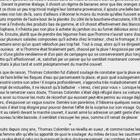
e. Devant le premier étalage, il choisit un régime de bananes ainsi que des oranges 
t ce choix un peu trop trivial malgré leur lointaine provenance, il ajouta une belle ba
tivées non loin de là, sans d’ailleurs s’étonner le moins du monde qu’elles fussent
its importés de l’autre bout de la planète. Du côté de la boucherie-charcuterie, il fit 
ver à l’individu des produits bas de gamme, et s’il choisit effectivement des blanc
llophane, il n’hésita pas non plus à acheter du jambon cru au fumet délicieux ainsi 
ale. Ensuite, plutôt que de prendre des légumes frais que l’homme n’aurait sans d
 pour plusieurs salades composées qu’il acheta chez le traiteur ; chez le fromager, i
taire ainsi qu’un quart reblochon pas trop fait. Tout à coup, alors qu’il se dirigeait 
ucieux : et si l’homme était finalement parti, chassé par la pluie ? Angoissé par cet
ur d’une gâche vendéenne et d’un pain de campagne qui se conserveraient plus lon
tte qu’il affectionnait ; et, satisfait par un panier qui lui semblait maintenant conve
chats à plus tard et sortit précipitamment du marché couvert.
s que de raison, Thomas Colombin fut d’abord soulagé de constater que la pluie av
t de faire briller les flaques d’eau qui parsemaient la place ; et puis quel soulagemen
rostré contre son arbre ! Il inspira profondément, s’approcha très maladroitement 
mpli de victuailles, il ne réussit qu’à balbutier : « tenez, c’est pour vous ». Lorsque le
our le remercier sans doute, Thomas Colombin s’était déjà réfugié dans sa voiture,
 avoir su trouver les mots de réconfort qui eussent peut-être permis au visage déj
s, d’esquisser un vague sourire. Derrière son pare-brise, il l’observa quelques seco
ais il était trop éloigné pour pouvoir deviner l’effet de la surprise sur son visage. 
nt au ralenti devant le marché couvert, il aurait aimé lui adresser un petit geste d
veau la tête baissée ; il semblait s’essuyer les yeux, comme s’il venait de pleurer.
*
uits depuis cinq ans, Thomas Colombin se réveilla en sueur ; et comme toutes les
 sa femme afin qu’elle lui apportât de quoi le soulager. Au milieu de tous les cauche
ce rêve était-il celui qui le marquait le plus douloureusement, car combien de fois a