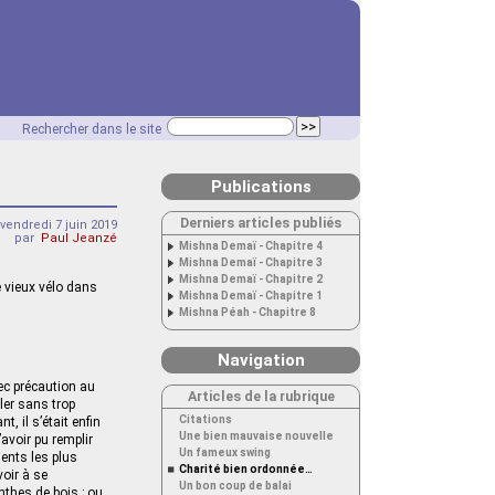
Rechercher dans le site
Publications
Derniers articles publiés
vendredi 7 juin 2019
par
Paul Jeanzé
Mishna Demaï - Chapitre 4
Mishna Demaï - Chapitre 3
Mishna Demaï - Chapitre 2
le vieux vélo dans
Mishna Demaï - Chapitre 1
Mishna Péah - Chapitre 8
Navigation
ec précaution au
Articles de la rubrique
ler sans trop
Citations
, il s’était enfin
Une bien mauvaise nouvelle
avoir pu remplir
Un fameux swing
ments les plus
Charité bien ordonnée…
voir à se
Un bon coup de balai
nthes de bois ; ou