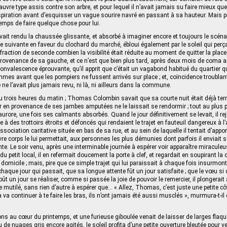
auvre type assis contre son arbre, et pour lequel il n’avait jamais su faire mieux que
piration avant d’esquisser un vague sourire navré en passant à sa hauteur. Mais p
e temps de faire quelque chose pour lui.
 avait rendu la chaussée glissante, et absorbé à imaginer encore et toujours le scéna
e suivante en faveur du clochard du marché, ébloui également par le soleil qui perçai
raction de seconde combien la visibilité était réduite au moment de quitter la place ; 
rovenance de sa gauche, et ce n’est que bien plus tard, après deux mois de coma arti
onvalescence éprouvante, qu’il apprit que c’était un vagabond habitué du quartier qu
mmes avant que les pompiers ne fussent arrivés sur place ; et, coïncidence troublan
 ne l’avait plus jamais revu, ni là, ni ailleurs dans la commune.
 ou trois heures du matin ; Thomas Colombin savait que sa courte nuit était déjà te
r en provenance de ses jambes amputées ne le laissait se rendormir ; tout au plus pa
urore, une fois ses calmants absorbés. Quand le jour définitivement se levait, il re
e à des trottoirs étroits et défoncés qui rendaient le trajet en fauteuil dangereux à l’a
’association caritative située en bas de sa rue, et au sein de laquelle il tentait d’app
e corps le lui permettait, aux personnes les plus démunies dont parfois il enviait 
e. Le soir venu, après une interminable journée à espérer voir apparaître miracu
du petit local, il en refermait doucement la porte à clef, et regardait en soupirant la
omicile ; mais, pire que ce simple trajet qui lui paraissait à chaque fois insurmonta
chaque jour qui passait, que sa longue attente fût un jour satisfaite ; que le vœu si
ût un jour se réaliser, comme si passée la joie de pouvoir le remercier, il plongerait
e mutilé, sans rien d’autre à espérer que… « Allez, Thomas, c’est juste une petite cô
a va continuer à te faire les bras, ils n’ont jamais été aussi musclés », murmura-t-il 
ions au cœur du printemps, et une furieuse giboulée venait de laisser de larges flaqu
de nuages gris encore agités, le soleil profita d’une petite ouverture bleutée pour ven