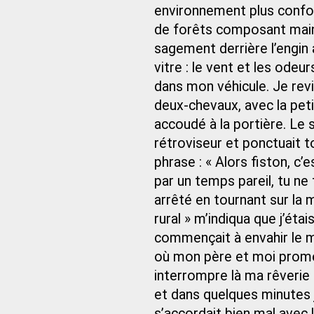
environnement plus confo
de forêts composant maint
sagement derrière l’engin ag
vitre : le vent et les od
dans mon véhicule. Je rev
deux‑chevaux, avec la petite
accoudé à la portière. Le s
rétroviseur et ponctuait 
phrase : « Alors fiston, c
par un temps pareil, tu ne 
arrêté en tournant sur la 
rural » m’indiqua que j’éta
commençait à envahir le m
où mon père et moi prome
interrompre là ma rêverie :
et dans quelques minutes j
s’accordait bien mal avec l