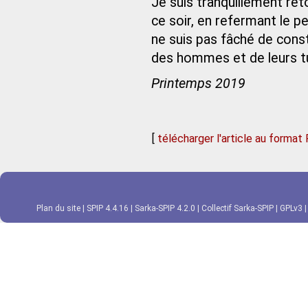
Je suis tranquillement ret
ce soir, en refermant le p
ne suis pas fâché de const
des hommes et de leurs tur
Printemps 2019
[
télécharger l'article au format
Plan du site
|
SPIP 4.4.16
|
Sarka-SPIP 4.2.0
|
Collectif Sarka-SPIP
|
GPLv3