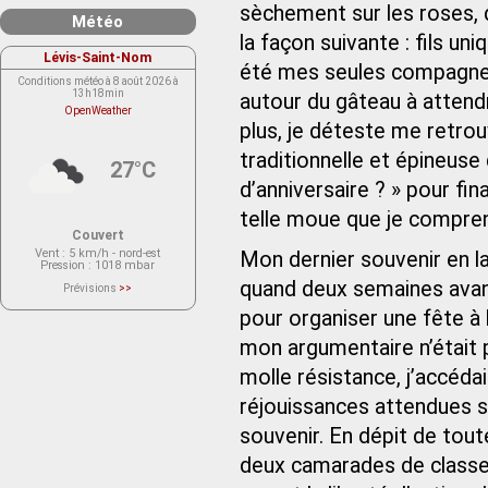
sèchement sur les roses,
Météo
la façon suivante : fils un
Lévis-Saint-Nom
été mes seules compagnes
Conditions météo à 8 août 2026 à
13h18min
autour du gâteau à attendr
OpenWeather
plus, je déteste me retrou
traditionnelle et épineus
27°C
d’anniversaire ? » pour fi
telle moue que je comprend
Couvert
Vent
: 5 km/h - nord-est
Mon dernier souvenir en l
Pression
: 1018 mbar
quand deux semaines avant
Prévisions
>>
Le service OpenWeather ne fournit
actuellement aucune prévision
pour organiser une fête à 
météorologique sur le lieu Lévis-
Saint-Nom.
mon argumentaire n’était 
Veuillez consulter le message du
service ci-dessous.
(401 - Invalid API key. Please see
molle résistance, j’accéda
https://openweathermap.org/faq#error401
for more info.)
réjouissances attendues 
souvenir. En dépit de tout
deux camarades de classe à 