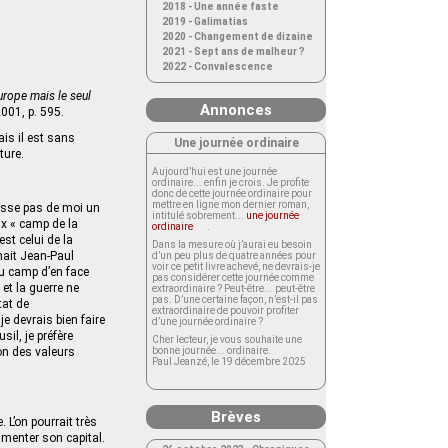
2018 - Une année faste
2019 - Galimatias
2020 - Changement de dizaine
2021 - Sept ans de malheur ?
2022 - Convalescence
Europe mais le seul
Annonces
001, p. 595.
is il est sans
Une journée ordinaire
ture.
Aujourd’hui est une journée
ordinaire... enfin je crois. Je profite
donc de cette journée ordinaire pour
mettre en ligne mon dernier roman,
fasse pas de moi un
intitulé sobrement...
une journée
ux « camp de la
ordinaire
.
est celui de la
Dans la mesure où j’aurai eu besoin
nait Jean-Paul
d’un peu plus de quatre années pour
voir ce petit livre achevé, ne devrais-je
au camp d’en face
pas considérer cette journée comme
et la guerre ne
extraordinaire ? Peut-être... peut-être
pas. D’une certaine façon, n’est-il pas
tat de
extraordinaire de pouvoir profiter
je devrais bien faire
d’une journée ordinaire ?
il, je préfère
Cher lecteur, je vous souhaite une
on des valeurs
bonne journée... ordinaire.
Paul Jeanzé, le 19 décembre 2025
Brèves
. L’on pourrait très
ugmenter son capital.