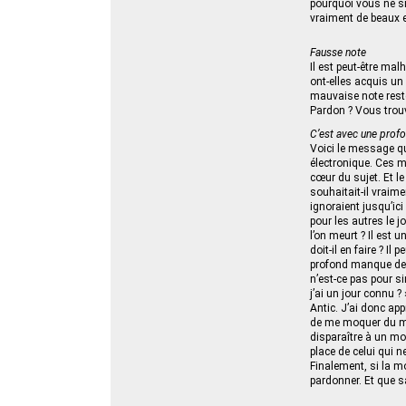
pourquoi vous ne sign
vraiment de beaux es
Fausse note
Il est peut-être mal
ont-elles acquis un
mauvaise note reste
Pardon ? Vous trouv
C’est avec une prof
Voici le message que
électronique. Ces m
cœur du sujet. Et l
souhaitait-il vraim
ignoraient jusqu’ici 
pour les autres le j
l’on meurt ? Il est 
doit-il en faire ? Il
profond manque de r
n’est-ce pas pour si
j’ai un jour connu ?
Antic. J’ai donc app
de me moquer du mor
disparaître à un mo
place de celui qui 
Finalement, si la m
pardonner. Et que 