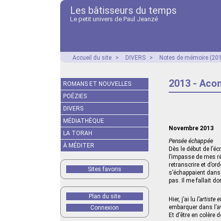
Les bâtisseurs du temps
Le petit univers de Paul Jeanzé
Accueil du site
>
DIVERS
>
Notes de mémoire (201
2013 - Aco
ROMANS ET NOUVELLES
POÉZIES
DIVERS
MÉDIATHÈQUE
Novembre 2013
LA TORAH
Pensée échappée
À MÉDITER
Dès le début de l’éc
l’impasse de mes réf
retranscrire et d’or
Sites favoris
s’échappaient dans 
pas. Il me fallait d
Plan du site
Hier, j’ai lu
l’artiste
embarquer dans l’av
Connexion
Et d’être en colère 