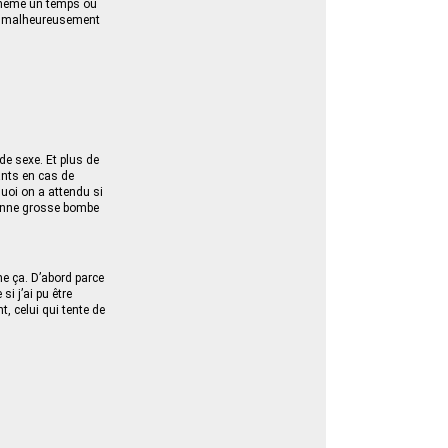
 même un temps où
ors malheureusement
de sexe. Et plus de
ants en cas de
quoi on a attendu si
bonne grosse bombe
me ça. D’abord parce
i j’ai pu être
, celui qui tente de