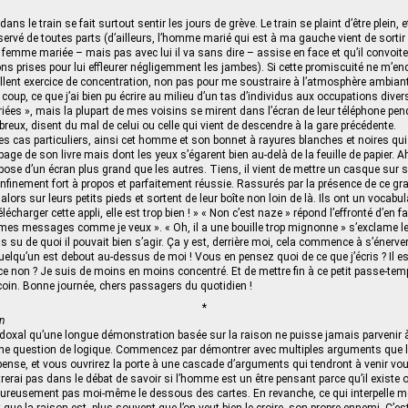
e dans le train se fait surtout sentir les jours de grève. Le train se plaint d’être plein, e
rvé de toutes parts (d’ailleurs, l’homme marié qui est à ma gauche vient de sortir
a femme mariée – mais pas avec lui il va sans dire – assise en face et qu’il convoit
ns prises pour lui effleurer négligemment les jambes). Si cette promiscuité ne m’en
lent exercice de concentration, non pas pour me soustraire à l’atmosphère ambian
s coup, ce que j’ai bien pu écrire au milieu d’un tas d’individus aux occupations diver
ariées », mais la plupart de mes voisins se mirent dans l’écran de leur téléphone pen
eux, disent du mal de celui ou celle qui vient de descendre à la gare précédente.
es cas particuliers, ainsi cet homme et son bonnet à rayures blanches et noires qui
page de son livre mais dont les yeux s’égarent bien au-delà de la feuille de papier.
spose d’un écran plus grand que les autres. Tiens, il vient de mettre un casque sur 
nfinement fort à propos et parfaitement réussie. Rassurés par la présence de ce grand
lors sur leurs petits pieds et sortent de leur boîte non loin de là. Ils ont un vocabula
lécharger cette appli, elle est trop bien ! » « Non c’est naze » répond l’effronté d’en f
s messages comme je veux ». « Oh, il a une bouille trop mignonne » s’exclame le 
pas su de quoi il pouvait bien s’agir. Ça y est, derrière moi, cela commence à s’énerver
uelqu’un est debout au-dessus de moi ! Vous en pensez quoi de ce que j’écris ? Il e
e non ? Je suis de moins en moins concentré. Et de mettre fin à ce petit passe-tem
oin. Bonne journée, chers passagers du quotidien !
*
n
adoxal qu’une longue démonstration basée sur la raison ne puisse jamais parvenir 
e une question de logique. Commencez par démontrer avec multiples arguments que l
l pense, et vous ouvrirez la porte à une cascade d’arguments qui tendront à venir vou
trerai pas dans le débat de savoir si l’homme est un être pensant parce qu’il existe
reusement pas moi-même le dessous des cartes. En revanche, ce qui interpelle m