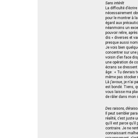
Sans intérêt
La difficulté d’écrir
nécessairement obse
pour le montrer à l
égard aux précautio
néanmoins un excel
pouvoir relire, aprè
dis « diverses et v
presque aussi nombr
Je vois bien quelqu
concentrer sur une 
voisin d’en face di
une opération de co
écrans se dressent a
âge : « Tu devrais té
même pas stocker me
Là j’avoue, je n’ai 
est bondé. Tiens, q
vous laisse ma plac
de râler dans mon c
Des raisons, déraiso
Il peut sembler par
réalité, c’est just
qu’il est parce qu’i
contraire. Je ne ren
connaissant malheu