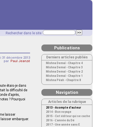
Rechercher dans le site
Publications
Derniers articles publiés
i 31 décembre 2013
par
Paul Jeanzé
Mishna Demaï - Chapitre 4
Mishna Demaï - Chapitre 3
Mishna Demaï - Chapitre 2
Mishna Demaï - Chapitre 1
Mishna Péah - Chapitre 8
doute étais-je dans
it la difficulté de
Navigation
conde d’après,
 notes ? Pourquoi
Articles de la rubrique
2013 - Acompte d’auteur
2014 - Bon voyage
 me laisser
2015 - Cet éditeur qui se cache
 laisser embarquer.
2016 - L’année du Dé
2017 - Une année sans E