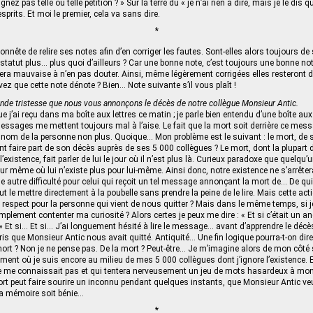
ez pas telle ou telle pétition ? » Sur la terre du « je n’ai rien à dire, mais je le dis 
prits. Et moi le premier, cela va sans dire.
*
honnête de relire ses notes afin d’en corriger les fautes. Sont-elles alors toujours d
 statut plus… plus quoi d’ailleurs ? Car une bonne note, c’est toujours une bonne no
ra mauvaise à n’en pas douter. Ainsi, même légèrement corrigées elles resteront da
ez que cette note dénote ? Bien… Note suivante s’il vous plaît !
onde tristesse que nous vous annonçons le décès de notre collègue Monsieur Antic.
 j’ai reçu dans ma boîte aux lettres ce matin ; je parle bien entendu d’une boîte aux 
essages me mettent toujours mal à l’aise. Le fait que la mort soit derrière ce mess
e nom de la personne non plus. Quoique… Mon problème est le suivant : le mort, de 
ent faire part de son décès auprès de ses 5 000 collègues ? Le mort, dont la plupart 
l’existence, fait parler de lui le jour où il n’est plus là. Curieux paradoxe que quelqu’
our même où lui n’existe plus pour lui-même. Ainsi donc, notre existence ne s’arrêtera
une autre difficulté pour celui qui reçoit un tel message annonçant la mort de… De qui
 peut le mettre directement à la poubelle sans prendre la peine de le lire. Mais cette act
espect pour la personne qui vient de nous quitter ? Mais dans le même temps, si j
mplement contenter ma curiosité ? Alors certes je peux me dire : « Et si c’était un a
 » Et si… Et si… J’ai longuement hésité à lire le message... avant d’apprendre le dé
ris que Monsieur Antic nous avait quitté. Antiquité… Une fin logique pourra-t-on dire
t ? Non je ne pense pas. De la mort ? Peut-être… Je m’imagine alors de mon côté s
ment où je suis encore au milieu de mes 5 000 collègues dont j’ignore l’existence. 
ne me connaissait pas et qui tentera nerveusement un jeu de mots hasardeux à mon
ort peut faire sourire un inconnu pendant quelques instants, que Monsieur Antic veu
sa mémoire soit bénie…
*