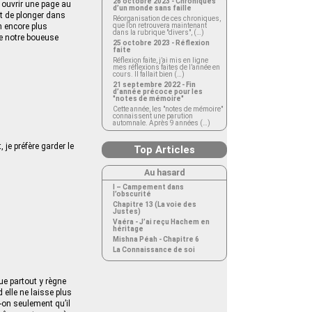
26 octobre 2023 - Chroniques
 ouvrir une page au
d’un monde sans faille
it de plonger dans
Réorganisation de ces chroniques,
on encore plus
que l’on retrouvera maintenant
dans la rubrique "divers", (…)
de notre boueuse
25 octobre 2023 - Réflexion
faite
Réflexion faite, j’ai mis en ligne
mes réflexions faites de l’année en
cours. Il fallait bien (…)
21 septembre 2022 - Fin
d’année précoce pour les
"notes de mémoire"
Cette année, les "notes de mémoire"
connaissent une parution
automnale. Après 9 années (…)
 je préfère garder le
Top Articles
Au hasard
I – Campement dans
l’obscurité
Chapitre 13 (La voie des
Justes)
Vaéra - J’ai reçu Hachem en
héritage
Mishna Péah - Chapitre 6
La Connaissance de soi
que partout y règne
d elle ne laisse plus
-on seulement qu’il