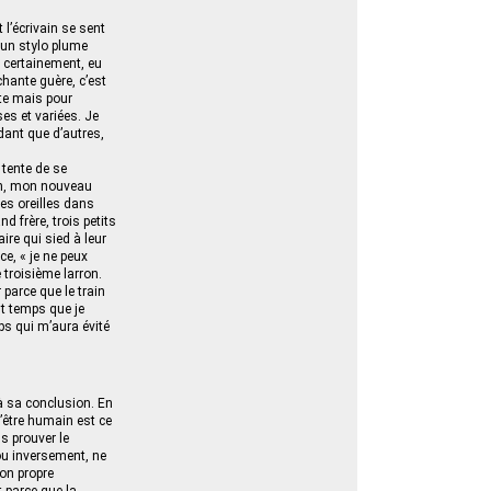
t l’écrivain se sent
 un stylo plume
e certainement, eu
chante guère, c’est
te mais pour
ses et variées. Je
dant que d’autres,
 tente de se
 Ah, mon nouveau
ses oreilles dans
 frère, trois petits
ire qui sied à leur
ace, « je ne peux
troisième larron.
 parce que le train
st temps que je
ps qui m’aura évité
à sa conclusion. En
’être humain est ce
s prouver le
 ou inversement, ne
on propre