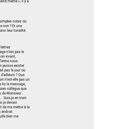
quand même », il y a
e simples notes où
te non ? Et une
ns leur tonalité.
lettres
age n’est pas le
son vivant,
d’entre nous
un puisse exister
it pas le jour où
 d’ailleurs ? Que
ion n’est-elle pas un
e lis le message,
ncien collègue que
cès de Monsieur
… Suis-je en train
i je devais
Et de me mettre à la
 endroit.
ille bien me