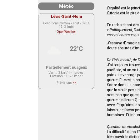
Météo
L’égalité est le prin
L’utopie est la pire 
Lévis-Saint-Nom
Conditions météo à 7 août 2026 à
En recherchant des 
12h31min
« Politiquement, l’un
OpenWeather
ennemi commun qui po
J’essaye d’imaginer
22°C
doute absurde d’ima
De l’inhumanité, de 
J’ai toujours trouv
Partiellement nuageux
pacifiste, ni un va
Vent
: 3 km/h - nord-est
paix ». L’avantage p
Pression
: 1023 mbar
guerre. Et c’est ai
Prévisions
>>
Sartre dans La naus
Le service OpenWeather ne fournit
actuellement aucune prévision
que la seule possibi
météorologique sur le lieu Lévis-
sont pas que questi
Saint-Nom.
Veuillez consulter le message du
guerre d’ailleurs ?)
service ci-dessous.
avec. Et qu’ainsi do
(401 - Invalid API key. Please see
laisser de façon pe
https://openweathermap.org/faq#error401
for more info.)
humaines. Et inhu
Question de vocabul
La difficulté dans l’
bien ouvrir le dicti