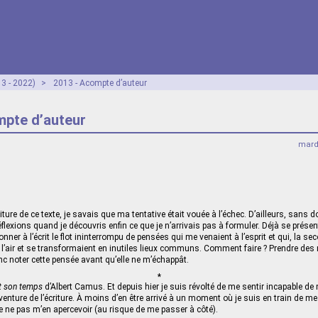
3 - 2022)
>
2013 - Acompte d’auteur
mpte d’auteur
mard
riture de ce texte, je savais que ma tentative était vouée à l’échec. D’ailleurs, sans 
lexions quand je découvris enfin ce que je n’arrivais pas à formuler. Déjà se présenta
donner à l’écrit le flot ininterrompu de pensées qui me venaient à l’esprit et qui, la se
l’air et se transformaient en inutiles lieux communs. Comment faire ? Prendre des
onc noter cette pensée avant qu’elle ne m’échappât.
*
 et son temps
d’Albert Camus. Et depuis hier je suis révolté de me sentir incapable de
enture de l’écriture. À moins d’en être arrivé à un moment où je suis en train de me
de ne pas m’en apercevoir (au risque de me passer à côté).