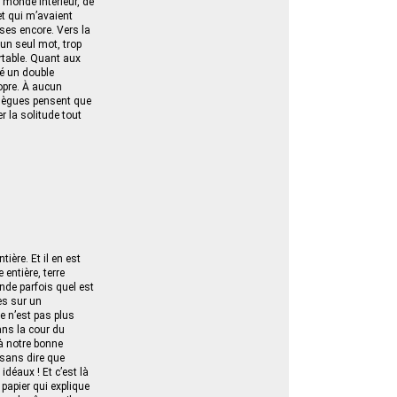
 monde intérieur, de
et qui m’avaient
oses encore. Vers la
 un seul mot, trop
rtable. Quant aux
mé un double
opre. À aucun
ollègues pensent que
 la solitude tout
tière. Et il en est
 entière, terre
nde parfois quel est
res sur un
e n’est pas plus
ans la cour du
 à notre bonne
sans dire que
déaux ! Et c’est là
 papier qui explique