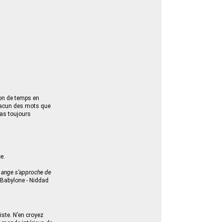
ion de temps en
chacun des mots que
pas toujours
e.
n ange s’approche de
Babylone - Niddad
iste. N’en croyez