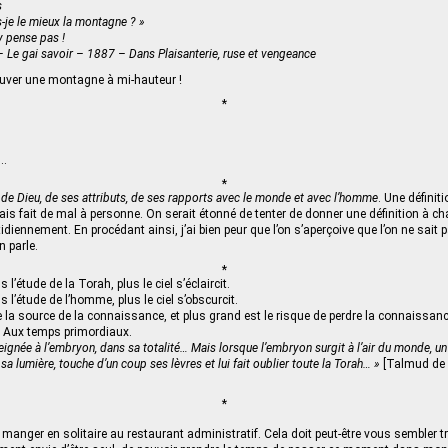
s
-je le mieux la montagne ? »
y pense pas !
– Le gai savoir – 1887 – Dans Plaisanterie, ruse et vengeance
rouver une montagne à mi-hauteur !
*
e…
*
de Dieu, de ses attributs, de ses rapports avec le monde et avec l’homme
. Une définit
ais fait de mal à personne. On serait étonné de tenter de donner une définition à 
diennement. En procédant ainsi, j’ai bien peur que l’on s’aperçoive que l’on ne sait 
n parle.
*
l’étude de la Torah, plus le ciel s’éclaircit.
l’étude de l’homme, plus le ciel s’obscurcit.
e la source de la connaissance, et plus grand est le risque de perdre la connaissanc
. Aux temps primordiaux.
eignée à l’embryon, dans sa totalité… Mais lorsque l’embryon surgit à l’air du monde, u
t sa lumière, touche d’un coup ses lèvres et lui fait oublier toute la Torah… »
[Talmud de 
*
é manger en solitaire au restaurant administratif. Cela doit peut-être vous sembler tr