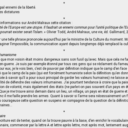
*
cipal ennemi de la liberté.
des dictatures
*
informations sur André Malraux cette citation :
ité de l’Europe est une utopie. Il faudrait un ennemi commun pour l’unité politique de l’
urrait exister serait l’Islam. »
Olivier Todd, André Malraux, une vie, éd. Gallimard, 2
 une telle phrase prononcée aujourd’hui par le ministre de la Culture du moment. Ma
giner l’impossible, la communication ayant depuis longtemps déjà remplacé la cul
*
l’humanisme
é que mon voisin était moins dangereux sans son fusil qu’avec. Mais que cela ne 
‑t-en-guerre. Je suis par exemple étonné par tous ces gens qui se réclament du fame
our eux, je le vois bien, c’est de pouvoir par définition indiquer que le camp d’en face 
nsi que le camp de la paix (qui est forcément humaniste selon la définition qu’en don
ée à savoir qu’il a pour souci principal de garder les valeurs humaines) ne laisse 
lité de défendre des valeurs inhumaines. J’ai pourtant tendance à croire que la paix 
on de volonté, mais également des états (ne parle-t-on pas souvent d’un pays en é
. Que je me trouve ainsi demain dans un lieu, un village, un pays en état de guerre et 
nc il me faille prendre les armes. Quant à savoir si l’arme sera nécessairement un fus
u courageuse cette question en suspens en compagnie de la question de la définiti
maines…
*
aire
écriture est de tenter, quand on la trouve pauvre à la base, d’en enrichir le vocabulaire
onnaire, commencer par la lettre A et lettre après lettre, mot après mot, lentement a