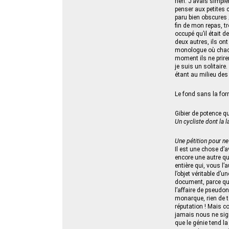
rien. J’avais simpl
penser aux petites c
paru bien obscures ;
fin de mon repas, t
occupé qu’il était 
deux autres, ils on
monologue où chacun
moment ils ne prire
je suis un solitair
étant au milieu des
Le fond sans la form
Gibier de potence qu
Un cycliste dont la 
Une pétition pour ne
Il est une chose d’av
encore une autre qui 
entière qui, vous l
l’objet véritable d’
document, parce qu’i
l’affaire de pseudo
monarque, rien de te
réputation ! Mais
jamais nous ne signe
que le génie tend la