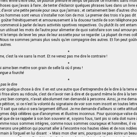
ement envie d’être seul, de pouvoir prendre le temps de passer ce moment dans mon
hoses que j’avais à faire ; de tenter d’éclaircir quelques phrases lues dans un livre 
 d’avoir une petite pensée pour ceux que j’aimais ; et certainement bien d’autres ch
rois hommes sont venus s’installer non loin de moi. Le premier des trois n’a pas dit
de goûter frénétiquement et amoureusement à la douceur tactile de son téléphone po
t commencé à parler de leurs activités sportives respectives. Ou plutôt ils ont enta
 utilisait les mots de l’autre pour alimenter de quoi satisfaire son seul amour-pr
nt le temps de lever les yeux de leur assiette pour se regarder. La plupart de mes c
e. Nous ne sommes jamais plus seuls qu’en compagnie des autres. Et l’on peut goûter
 autres.
*
e, c’est la vie sans la mort. Et ne venez pas me dire le contraire !
*
i aime bien mettre son grain de selle là où il pneu !
langue a fourché
*
 pas le dire
oir quelque chose à dire. Il en est une autre que d’entreprendre de le dire à la terre en
frise alors au ridicule, c’est de n’avoir rien à dire et de quand même le dire à la terre
’aurez bien compris, n’avait absolument rien demandé à personne. Ainsi, je me dema
une pétition, si ce n’est la volonté du signataire de voir son nom inscrit en toutes lett
l sait que celui-ci sera largement diffusé. Je me demande d’ailleurs si cette attitud
nymes déjà célèbres que d’anonymes et illustres inconnus. Pour quiconque valse d
l que de se rappeler à son bon souvenir et, soyons fous, tant pis si cela doit nuire
 comme nous sommes intègres, comme nous sommes courageux et honnêtes, il va 
rons une pétition qui pourrait aller à l’encontre nos hautes idées et de nos nobles i
 main à l’orgueil en lui disant : « Mais mon cher ami, pourquoi ne pas écrire un beau