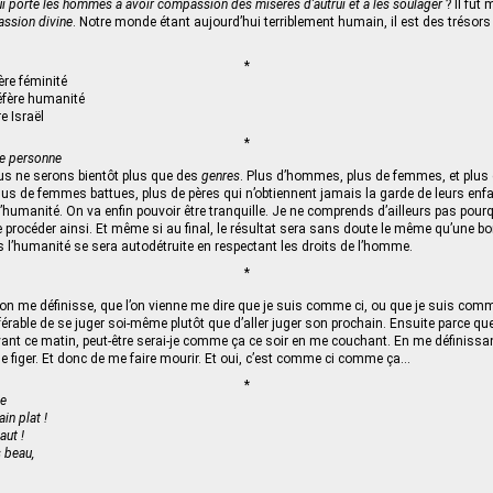
i porte les hommes à avoir compassion des misères d’autrui et à les soulager
? Il fut
ssion divine
. Notre monde étant aujourd’hui terriblement humain, il est des trés
*
ère féminité
éfère humanité
e Israël
*
de personne
us ne serons bientôt plus que des
genres
. Plus d’hommes, plus de femmes, et plus 
 plus de femmes battues, plus de pères qui n’obtiennent jamais la garde de leurs enf
d’humanité. On va enfin pouvoir être tranquille. Je ne comprends d’ailleurs pas pour
 procéder ainsi. Et même si au final, le résultat sera sans doute le même qu’une 
l’humanité se sera autodétruite en respectant les droits de l’homme.
*
’on me définisse, que l’on vienne me dire que je suis comme ci, ou que je suis com
érable de se juger soi-même plutôt que d’aller juger son prochain. Ensuite parce que s
nt ce matin, peut-être serai-je comme ça ce soir en me couchant. En me définissant
e figer. Et donc de me faire mourir. Et oui, c’est comme ci comme ça…
*
de
in plat !
aut !
 beau,