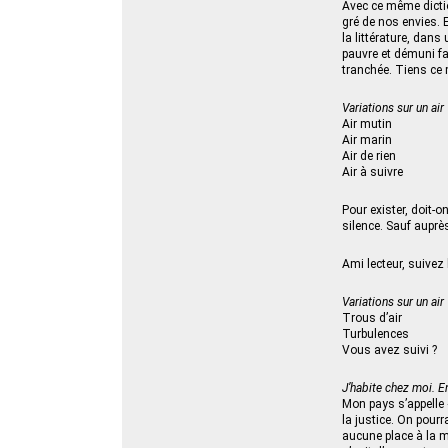
Avec ce même dictio
gré de nos envies. E
la littérature, dans
pauvre et démuni fa
tranchée. Tiens ce m
Variations sur un air
Air mutin
Air marin
Air de rien
Air à suivre
Pour exister, doit-o
silence. Sauf auprès
Ami lecteur, suivez
Variations sur un air
Trous d’air
Turbulences
Vous avez suivi ?
J’habite chez moi. 
Mon pays s’appelle «
la justice. On pourr
aucune place à la m