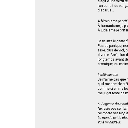
s’agit d’une vertu
qu
l’on parlait de
compa
disparus…
À féminisme je préf
À humanisme je pr
À judaïsme je préfèr
Je ne suis le genre 
Pas de panique, no
sexe, plus de viol,
divorce. Bref, plus 
longtemps avant de
atomique, au moins 
Indéfinissable
Je n’aime pas que l
qu’il me semble préf
comme ci en me leva
me juger tente de m
6. Sagesse du mon
Ne reste pas sur terra
Ne monte pas trop h
Le monde est le plus
Vu à mi-hauteur.