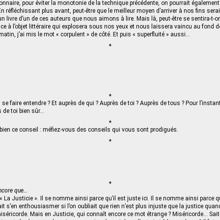
nnaire, pour éviter la monotonie de la technique précédente, on pourrait également
n réfléchissant plus avant, peut-être que le meilleur moyen d’arriver à nos fins sera
 un livre d’un de ces auteurs que nous aimons à lire. Mais là, peut-être se sentira-t-
ce à l’objet littéraire qui explosera sous nos yeux et nous laissera vaincu au fond 
atin, j’ai mis le mot « corpulent » de côté. Et puis « superfluité » aussi…
*
*
n se faire entendre ? Et auprès de qui ? Auprès de toi ? Auprès de tous ? Pour l’instant,
 de toi bien sûr…
*
 bien ce conseil : méfiez-vous des conseils qui vous sont prodigués.
*
*
Encore que…
 La Justicie ». Il se nomme ainsi parce qu’il est juste ici. Il se nomme ainsi parce 
ait s’en enthousiasmer si l’on oubliait que rien n’est plus injuste que la justice quan
iséricorde. Mais en Justicie, qui connaît encore ce mot étrange ? Miséricorde… Sait