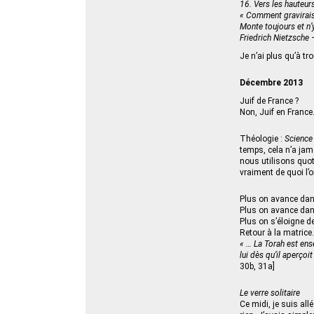
16. Vers les hauteur
« Comment gravirais
Monte toujours et n’
Friedrich Nietzsche 
Je n’ai plus qu’à t
Décembre 2013
Juif de France ?
Non, Juif en Franc
Théologie :
Science 
temps, cela n’a jam
nous utilisons quoti
vraiment de quoi l’o
Plus on avance dans 
Plus on avance dans 
Plus on s’éloigne d
Retour à la matrice
« … La Torah est ens
lui dès qu’il aperçoi
30b, 31a]
Le verre solitaire
Ce midi, je suis all