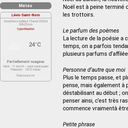
Météo
Noël est à peine terminé q
les trottoirs.
Lévis-Saint-Nom
Conditions météo à 10 août 2026 à
00h23min
OpenWeather
Le parfum des poèmes
La lecture de la poésie a c
24°C
temps, on a parfois tenda
plusieurs parfums d’affilée
Partiellement nuageux
Vent
: 11 km/h - nord nord-ouest
Personne d’autre que moi
Pression
: 1015 mbar
Prévisions
>>
Plus le temps passe, et pl
Le service OpenWeather ne fournit
actuellement aucune prévision
pense, mais également à p
météorologique sur le lieu Lévis-
Saint-Nom.
Veuillez consulter le message du
déstabilisant au début ; o
service ci-dessous.
(401 - Invalid API key. Please see
penser ainsi, c’est très ra
https://openweathermap.org/faq#error401
for more info.)
commence vraimentà être 
Petite phrase