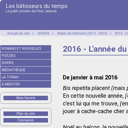
Les bâtisseurs du temps
Le petit univers de Paul Jeanzé
Accueil du site
>
DIVERS
>
Notes de mémoire (2013 - 2022)
>
2016 - L
2016 - L’année du
ROMANS ET NOUVELLES
POÉZIES
DIVERS
MÉDIATHÈQUE
De janvier à mai 2016
LA TORAH
À MÉDITER
Bis repetita placent (mais 
En cette nouvelle année, j
Sites favoris
c’est lui qui me trouve, j’
jouer à cache-cache cher 
Plan du site
Connexion
Noël au balcon, la nouvell