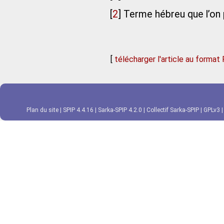
[
2
]
Terme hébreu que l’on po
[
télécharger l'article au format
Plan du site
|
SPIP 4.4.16
|
Sarka-SPIP 4.2.0
|
Collectif Sarka-SPIP
|
GPLv3