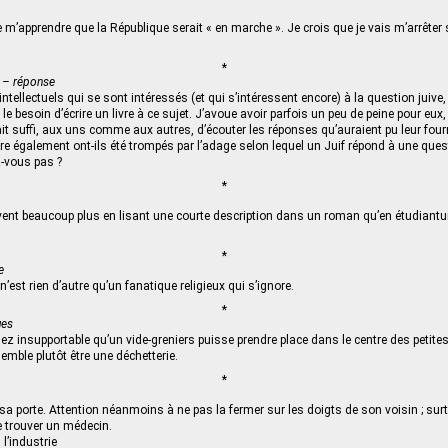
 m’apprendre que la République serait « en marche ». Je crois que je vais m’arrêter s
*
n – réponse
tellectuels qui se sont intéressés (et qui s’intéressent encore) à la question juive, à
 le besoin d’écrire un livre à ce sujet. J’avoue avoir parfois un peu de peine pour eux
ait suffi, aux uns comme aux autres, d’écouter les réponses qu’auraient pu leur fourn
e également ont-ils été trompés par l’adage selon lequel un Juif répond à une ques
z-vous pas ?
*
nt beaucoup plus en lisant une courte description dans un roman qu’en étudiantun
*
e
n’est rien d’autre qu’un fanatique religieux qui s’ignore.
*
ues
ez insupportable qu’un vide-greniers puisse prendre place dans le centre des petites 
semble plutôt être une déchetterie.
*
sa porte. Attention néanmoins à ne pas la fermer sur les doigts de son voisin ; surt
 de trouver un médecin.
l’industrie