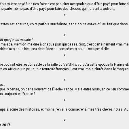
is si être payé à ne rien faire n’est pas plus acceptable que d’être payé pour faire
je ne parle même pas d’être payé pour faire des choses qui nuisent à autrui…
*
textes est absurde, voire parfois surréaliste, sans doute est-ce dû au fait que dans l
*
dit que j’étais malade !
t malade, vient-on me dire à chaque jour qui passe. Soit, c’est certainement vrai, ma
emble n’avoir que bien peu de médecins compétents pour s’occuper d’elle.
*
e pouvait être responsable de la rafle du Vél’d’Hiv, vu qu’à cette époque la France ét
e en Afrique ; un peu sur le territoire français il est vrai, mais plutôt dans le maquis
*
uis…
que j’y pense, on parle souvent de l’Île-de-France. Mais entre nous, en ce lieu comm
 toujours en France ?
*
mps à écrire des histoires, et moins j’en ai à consacrer à mes très chères notes. Au 
*
e 2017