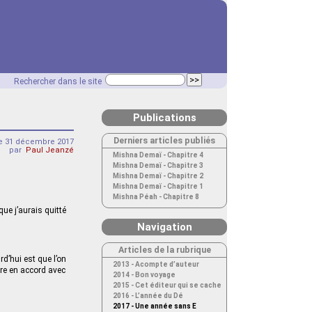
Rechercher dans le site
Publications
Derniers articles publiés
 31 décembre 2017
par
Paul Jeanzé
Mishna Demaï - Chapitre 4
Mishna Demaï - Chapitre 3
Mishna Demaï - Chapitre 2
Mishna Demaï - Chapitre 1
Mishna Péah - Chapitre 8
que j’aurais quitté
Navigation
Articles de la rubrique
rd’hui est que l’on
2013 - Acompte d’auteur
re en accord avec
2014 - Bon voyage
2015 - Cet éditeur qui se cache
2016 - L’année du Dé
2017 - Une année sans E