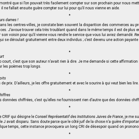
montré que si l’on pouvait très facilement compter sur son prochain pour nous met
, il ne fallait ensuite guère compter sur lui pour qu’il nous vienne en aide.
*
eurs dames !
s les centres-villes, je constate bien souvent la disparition des commerces au pro
ces. J’avoue trouver cela très troublant quand dans le même temps il est de plus en
 son voisin pour qu’il vienne vous rendre le service que vous lui aviez demandé.
Re
 qui se déroulait gratuitement entre deux individus ; c’est devenu une action payant
*
urt
 court, c’est que son auteur n’avait rien à dire. Je me demande si cette affirmation
r les poèmes trop longs.
*
oits
de prix. D’ailleurs, je les offre gratuitement et avec le sourire à qui veut bien les lire.
*
hiffres
s données chiffrées, c’est qu’elles ne fournissent rien d’autre que des données chiff
*
e CRIF qui désigne le
Conseil Représentatif des Institutions Juives de France
, je me s
 J avait disparu. Sans doute parce que le côté juif de la chose n’a guère d’impor
uelque temps, cette instance provoquera un long CRI de désespoir quand on pronon
*