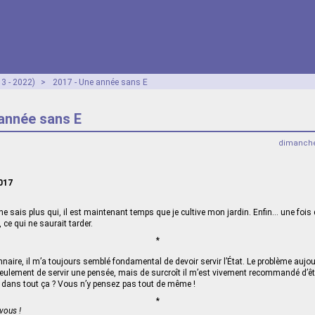
3 - 2022)
>
2017 - Une année sans E
 année sans E
dimanche
2017
e sais plus qui, il est maintenant temps que je cultive mon jardin. Enfin… une fois 
 ce qui ne saurait tarder.
*
naire, il m’a toujours semblé fondamental de devoir servir l’État. Le problème aujou
lement de servir une pensée, mais de surcroît il m’est vivement recommandé d’êt
at dans tout ça ? Vous n’y pensez pas tout de même !
*
vous !