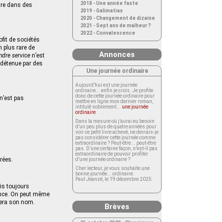
2018 - Une année faste
tre dans des
2019 - Galimatias
2020 - Changement de dizaine
2021 - Sept ans de malheur ?
2022 - Convalescence
fit de sociétés
 plus rare de
Annonces
ndre service
n’est
e détenue par des
Une journée ordinaire
Aujourd’hui est une journée
ordinaire... enfin je crois. Je profite
donc de cette journée ordinaire pour
 n’est pas
mettre en ligne mon dernier roman,
intitulé sobrement...
une journée
ordinaire
.
Dans la mesure où j’aurai eu besoin
d’un peu plus de quatre années pour
voir ce petit livre achevé, ne devrais-je
pas considérer cette journée comme
extraordinaire ? Peut-être... peut-être
pas. D’une certaine façon, n’est-il pas
extraordinaire de pouvoir profiter
rées.
d’une journée ordinaire ?
Cher lecteur, je vous souhaite une
bonne journée... ordinaire.
Paul Jeanzé, le 19 décembre 2025
uis toujours
tance. On peut même
cera son nom.
Brèves