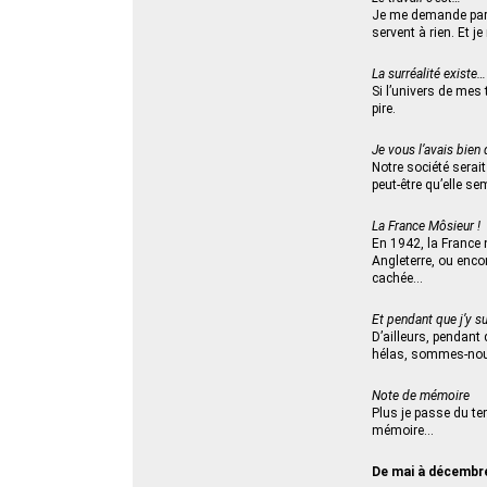
Je me demande parfo
servent à rien. Et 
La surréalité existe…
Si l’univers de mes 
pire.
Je vous l’avais bien 
Notre société serai
peut-être qu’elle s
La France Môsieur !
En 1942, la France n
Angleterre, ou encor
cachée…
Et pendant que j’y s
D’ailleurs, pendant 
hélas, sommes‑nous
Note de mémoire
Plus je passe du te
mémoire…
De mai à décembr