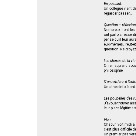
En passant…
Un collègue vient de
regarder passer…
Question – réflexio
Nombreux sont les in
ont parfois ressenti
pense qu’il leur aur
eux‑mêmes. Peut-êtr
question. Ne croye
Les choses de la vie
On en apprend souve
philosophie.
D’un extrême à l’autr
Un athée intolérant 
Les poubelles des r
J’avoue trouver ass
leur place légitime 
Vlan
Chacun voit midi à 
c’est plus difficile
Un premier pas vers 