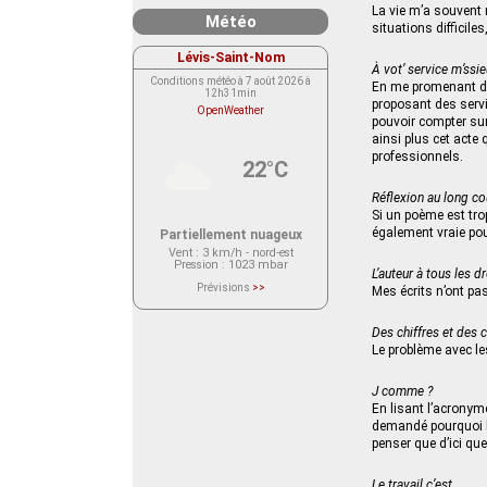
La vie m’a souvent 
Météo
situations difficiles
Lévis-Saint-Nom
À vot’ service m’ssi
Conditions météo à 7 août 2026 à
En me promenant dan
12h31min
proposant des servi
OpenWeather
pouvoir compter sur
ainsi plus cet acte
professionnels.
22°C
Réflexion au long co
Si un poème est trop
également vraie pou
Partiellement nuageux
Vent
: 3 km/h - nord-est
Pression
: 1023 mbar
L’auteur à tous les dr
Prévisions
>>
Mes écrits n’ont pas 
Le service OpenWeather ne fournit
actuellement aucune prévision
météorologique sur le lieu Lévis-
Des chiffres et des c
Saint-Nom.
Veuillez consulter le message du
Le problème avec le
service ci-dessous.
(401 - Invalid API key. Please see
https://openweathermap.org/faq#error401
J comme ?
for more info.)
En lisant l’acronym
demandé pourquoi le
penser que d’ici q
Le travail c’est…