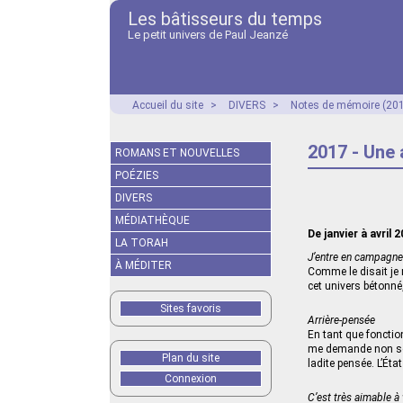
Les bâtisseurs du temps
Le petit univers de Paul Jeanzé
Accueil du site
>
DIVERS
>
Notes de mémoire (201
2017 - Une
ROMANS ET NOUVELLES
POÉZIES
DIVERS
MÉDIATHÈQUE
De janvier à avril 
LA TORAH
J’entre en campagne
À MÉDITER
Comme le disait je n
cet univers bétonné,
Sites favoris
Arrière-pensée
En tant que fonction
me demande non seu
Plan du site
ladite pensée. L’Ét
Connexion
C’est très aimable à 