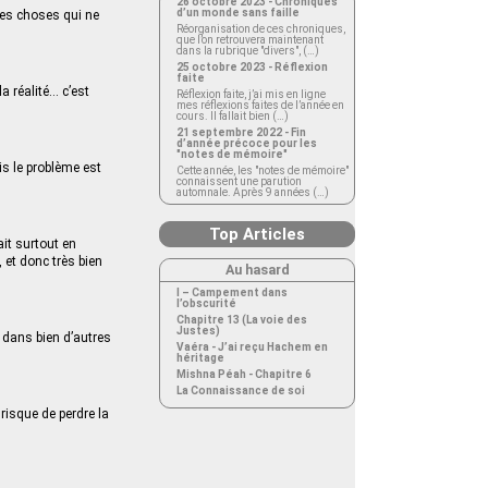
26 octobre 2023 - Chroniques
d’un monde sans faille
 des choses qui ne
Réorganisation de ces chroniques,
que l’on retrouvera maintenant
dans la rubrique "divers", (…)
25 octobre 2023 - Réflexion
faite
a réalité… c’est
Réflexion faite, j’ai mis en ligne
mes réflexions faites de l’année en
cours. Il fallait bien (…)
21 septembre 2022 - Fin
d’année précoce pour les
"notes de mémoire"
is le problème est
Cette année, les "notes de mémoire"
connaissent une parution
automnale. Après 9 années (…)
Top Articles
ait surtout en
, et donc très bien
Au hasard
I – Campement dans
l’obscurité
Chapitre 13 (La voie des
Justes)
e dans bien d’autres
Vaéra - J’ai reçu Hachem en
héritage
Mishna Péah - Chapitre 6
La Connaissance de soi
risque de perdre la