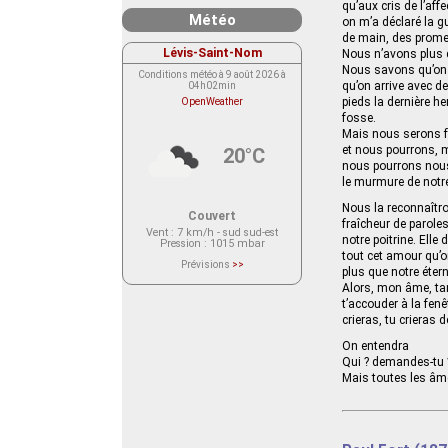
qu’aux cris de l’aff
Météo
on m’a déclaré la g
de main, des prome
Lévis-Saint-Nom
Nous n’avons plus q
Nous savons qu’on
Conditions météo à 9 août 2026 à
qu’on arrive avec d
04h02min
pieds la dernière he
OpenWeather
fosse.
Mais nous serons fo
et nous pourrons, m
20°C
nous pourrons nous 
le murmure de notre
Nous la reconnaîtro
Couvert
fraîcheur de paroles
Vent
: 7 km/h - sud sud-est
notre poitrine. Elle
Pression
: 1015 mbar
tout cet amour qu’on
Prévisions
>>
plus que notre étern
Le service OpenWeather ne fournit
actuellement aucune prévision
Alors, mon âme, tand
météorologique sur le lieu Lévis-
t’accouder à la fenê
Saint-Nom.
Veuillez consulter le message du
crieras, tu crieras d
service ci-dessous.
(401 - Invalid API key. Please see
On entendra
https://openweathermap.org/faq#error401
Qui ? demandes-tu 
for more info.)
Mais toutes les âm