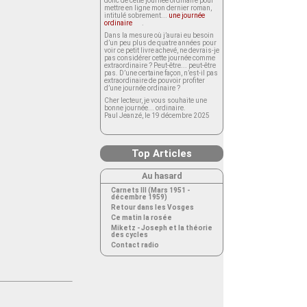
donc de cette journée ordinaire pour
mettre en ligne mon dernier roman,
intitulé sobrement...
une journée
ordinaire
.
Dans la mesure où j’aurai eu besoin
d’un peu plus de quatre années pour
voir ce petit livre achevé, ne devrais-je
pas considérer cette journée comme
extraordinaire ? Peut-être... peut-être
pas. D’une certaine façon, n’est-il pas
extraordinaire de pouvoir profiter
d’une journée ordinaire ?
Cher lecteur, je vous souhaite une
bonne journée... ordinaire.
Paul Jeanzé, le 19 décembre 2025
Top Articles
Au hasard
Carnets III (Mars 1951 -
décembre 1959)
Retour dans les Vosges
Ce matin la rosée
Miketz - Joseph et la théorie
des cycles
Contact radio