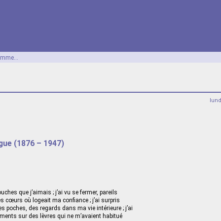
omme...
lun
gue (1876 – 1947)
ouches que j’aimais ; j’ai vu se fermer, pareils
es cœurs où logeait ma confiance ; j’ai surpris
poches, des regards dans ma vie intérieure ; j’ai
ments sur des lèvres qui ne m’avaient habitué