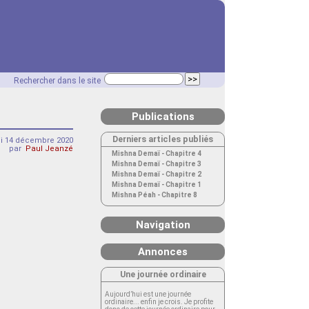
Rechercher dans le site
Publications
Derniers articles publiés
di 14 décembre 2020
par
Paul Jeanzé
Mishna Demaï - Chapitre 4
Mishna Demaï - Chapitre 3
Mishna Demaï - Chapitre 2
Mishna Demaï - Chapitre 1
Mishna Péah - Chapitre 8
Navigation
Annonces
Une journée ordinaire
Aujourd’hui est une journée
ordinaire... enfin je crois. Je profite