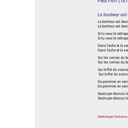
Paul Fort (187
Le bonheur est 
Le bonheur est dans 
Le bonheur est dans l
Si tu veux le rattrap
Si tu veux le rattraper
Dans l’ache et le ser
Dans l’ache et le serp
Sur les cornes du bél
Sur les cornes du béli
Sur le flot du source
.Sur le flot du sourcel
De pommier en cerisi
De pommier en cerisie
Saute par-dessus la 
Saute par-dessus la h
[
télécharger l'article a