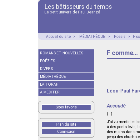
Les bâtisseurs du temps
Le petit univers de Paul Jeanzé
Accueil du site
>
MÉDIATHÈQUE
>
Poésie
>
F c
F comme...
ROMANS ET NOUVELLES
POÉZIES
DIVERS
MÉDIATHÈQUE
LA TORAH
Léon-Paul Far
À MÉDITER
Accoudé
Sites favoris
(…)
J’ai vu mentir les b
Plan du site
à des ponts-levis, l
Connexion
des mains dans mes 
perçu des chuchote