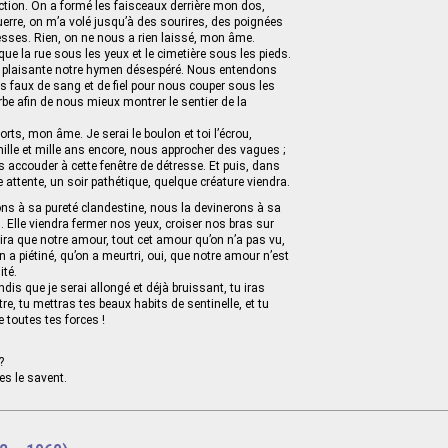
ection. On a formé les faisceaux derrière mon dos,
uerre, on m’a volé jusqu’à des sourires, des poignées
sses. Rien, on ne nous a rien laissé, mon âme.
ue la rue sous les yeux et le cimetière sous les pieds.
 plaisante notre hymen désespéré. Nous entendons
es faux de sang et de fiel pour nous couper sous les
rbe afin de nous mieux montrer le sentier de la
rts, mon âme. Je serai le boulon et toi l’écrou,
ille et mille ans encore, nous approcher des vagues ;
accouder à cette fenêtre de détresse. Et puis, dans
 attente, un soir pathétique, quelque créature viendra.
ns à sa pureté clandestine, nous la devinerons à sa
. Elle viendra fermer nos yeux, croiser nos bras sur
 dira que notre amour, tout cet amour qu’on n’a pas vu,
 a piétiné, qu’on a meurtri, oui, que notre amour n’est
ité.
is que je serai allongé et déjà bruissant, tu iras
tre, tu mettras tes beaux habits de sentinelle, et tu
e toutes tes forces !
?
es le savent.