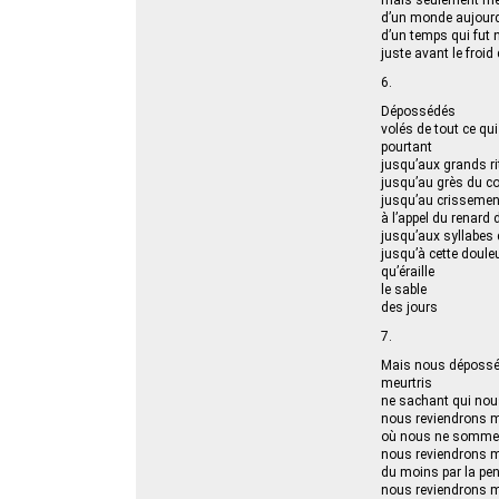
mais seulement mé
d’un monde aujourd
d’un temps qui fut 
juste avant le froid 
6.
Dépossédés
volés de tout ce qu
pourtant
jusqu’aux grands r
jusqu’au grès du co
jusqu’au crissemen
à l’appel du renard 
jusqu’aux syllabes
jusqu’à cette doule
qu’éraille
le sable
des jours
7.
Mais nous déposs
meurtris
ne sachant qui n
nous reviendrons m
où nous ne somme
nous reviendrons m
du moins par la pe
nous reviendrons m