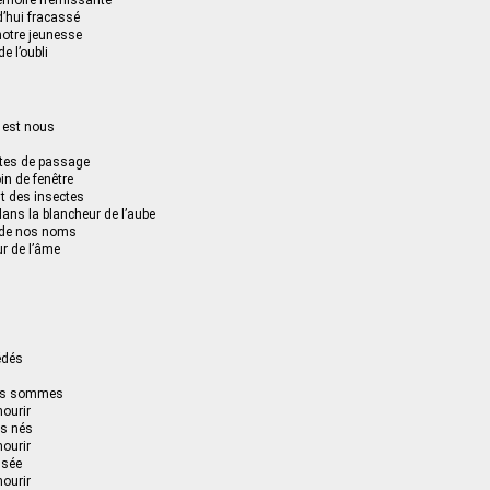
moire frémissante
’hui fracassé
notre jeunesse
de l’oubli
i est nous
ites de passage
in de fenêtre
t des insectes
dans la blancheur de l’aube
 de nos noms
ur de l’âme
édés
ous sommes
ourir
s nés
ourir
nsée
ourir