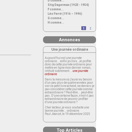
D comme...
Stig Dagerman (1923 - 1954)
F comme...
Léo Ferré (1916 – 1996)
G comme...
H comme...
1
2
Annonces
Une journée ordinaire
Aujourd’hui est une journée
ordinaire... enfin je crois. Je profite
donc de cette journée ordinaire pour
mettre en ligne mon dernier roman,
intitulé sobrement...
une journée
ordinaire
.
Dans la mesure où j’aurai eu besoin
d’un peu plus de quatre années pour
voir ce petit livre achevé, ne devrais-je
pas considérer cette journée comme
extraordinaire ? Peut-être... peut-être
pas. D’une certaine façon, n’est-il pas
extraordinaire de pouvoir profiter
d’une journée ordinaire ?
Cher lecteur, je vous souhaite une
bonne journée... ordinaire.
Paul Jeanzé, le 19 décembre 2025
Top Articles