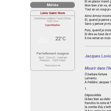
Et en plaisir maint 
Météo
Mon bien s’en va, et
Tout en un coup je s
Lévis-Saint-Nom
Ainsi Amour incon
Conditions météo à 7 août 2026 à
Et, quand je pense a
12h31min
Sans y penser je me
OpenWeather
Puis, quand je crois
Et être au haut de 
22°C
Il me remet en mon
Partiellement nuageux
Jacques Lovic
Vent
: 3 km/h - nord-est
Pression
: 1023 mbar
Prévisions
>>
Mourir dans l’î
Le service OpenWeather ne fournit
actuellement aucune prévision
météorologique sur le lieu Lévis-
Ô barbara furtuna
Saint-Nom.
Lamentu
Veuillez consulter le message du
service ci-dessous.
À Frédéric Jacques
(401 - Invalid API key. Please see
https://openweathermap.org/faq#error401
1.
for more info.)
Dépossédés
là-bas bien au-delà
franchis le ciste et 
la combe d’où s’enf