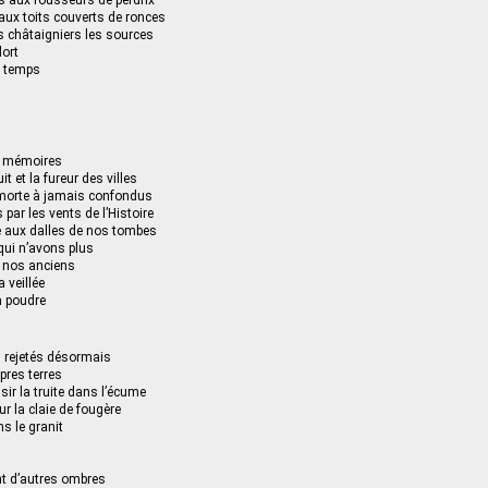
ls aux rousseurs de perdrix
 aux toits couverts de ronces
es châtaigniers les sources
dort
 temps
s mémoires
t et la fureur des villes
morte à jamais confondus
par les vents de l’Histoire
e aux dalles de nos tombes
ui n’avons plus
e nos anciens
a veillée
la poudre
 rejetés désormais
pres terres
sir la truite dans l’écume
ur la claie de fougère
ns le granit
t d’autres ombres