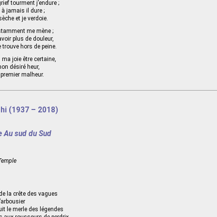
grief tourment j’endure ;
 à jamais il dure ;
èche et je verdoie.
stamment me mène ;
voir plus de douleur,
 trouve hors de peine.
 ma joie être certaine,
mon désiré heur,
 premier malheur.
hi (1937 – 2018)
le Au sud du Sud
 Temple
 de la crête des vagues
l’arbousier
uit le merle des légendes