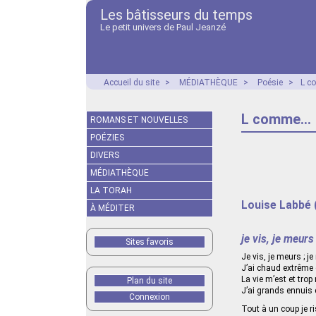
Les bâtisseurs du temps
Le petit univers de Paul Jeanzé
Accueil du site
>
MÉDIATHÈQUE
>
Poésie
>
L c
L comme...
ROMANS ET NOUVELLES
POÉZIES
DIVERS
MÉDIATHÈQUE
LA TORAH
Louise Labbé 
À MÉDITER
je vis, je meurs
Sites favoris
Je vis, je meurs ; je
J’ai chaud extrême 
La vie m’est et trop 
Plan du site
J’ai grands ennuis 
Connexion
Tout à un coup je ri