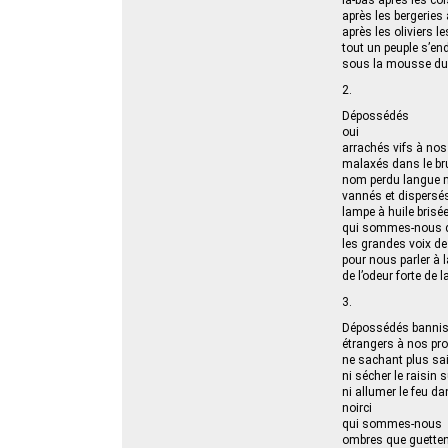
là-bas après les co
après les bergeries
après les oliviers l
tout un peuple s’en
sous la mousse du
2.
Dépossédés
oui
arrachés vifs à no
malaxés dans le brui
nom perdu langue 
vannés et dispersés 
lampe à huile brisé
qui sommes-nous q
les grandes voix d
pour nous parler à l
de l’odeur forte de 
3.
Dépossédés bannis
étrangers à nos pro
ne sachant plus sai
ni sécher le raisin s
ni allumer le feu da
noirci
qui sommes-nous
ombres que guetten