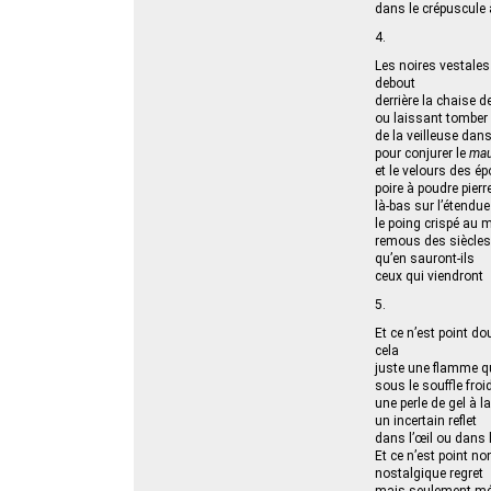
dans le crépuscule 
4.
Les noires vestales
debout
derrière la chaise 
ou laissant tomber 
de la veilleuse dans
pour conjurer le
mau
et le velours des é
poire à poudre pierre
là-bas sur l’étendu
le poing crispé au 
remous des siècles 
qu’en sauront-ils
ceux qui viendront
5.
Et ce n’est point do
cela
juste une flamme qu
sous le souffle froid
une perle de gel à l
un incertain reflet
dans l’œil ou dans l
Et ce n’est point no
nostalgique regret