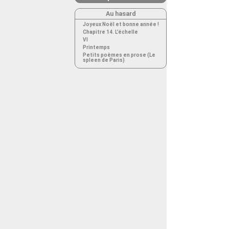
Au hasard
Joyeux Noël et bonne année !
Chapitre 14. L’échelle
VI
Printemps
Petits poèmes en prose (Le
spleen de Paris)