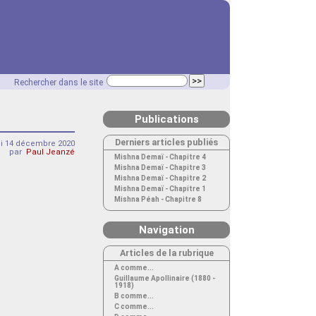
Rechercher dans le site
Publications
Derniers articles publiés
di 14 décembre 2020
par
Paul Jeanzé
Mishna Demaï - Chapitre 4
Mishna Demaï - Chapitre 3
Mishna Demaï - Chapitre 2
Mishna Demaï - Chapitre 1
Mishna Péah - Chapitre 8
Navigation
Articles de la rubrique
A comme...
Guillaume Apollinaire (1880 -
1918)
B comme...
C comme...