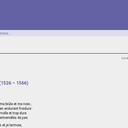
omme...
lun
(1526 – 1566)
 me brûle et me noie ;
en endurant froidure :
molle et trop dure.
entremêlés de joie.
s et je larmoie,