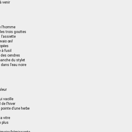
à venir
de l’homme
les trois gouttes
 l’assiette
vais œil
popées
 à fusil
e des cendres
manche du stylet
dans l’eau noire
uleur
i vacille
 de l’hiver
a pointe d’une herbe
a vitre
n plus