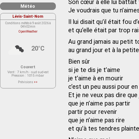
Son cœur à elle lui battait 
Météo
Je voudrais que tu n’aime
Lévis-Saint-Nom
Il lui disait qu’il était fou d’
Conditions météo à 9 août 2026 à
04h02min
et qu’elle était par trop ra
OpenWeather
Au grand jamais au petit t
20°C
au grand jour et à la petite
Bien sûr
Couvert
si je te dis je t’aime
Vent
: 7 km/h - sud sud-est
Pression
: 1015 mbar
je t’aime à en mourir
Prévisions
>>
c’est un peu aussi pour en
Le service OpenWeather ne fournit
actuellement aucune prévision
météorologique sur le lieu Lévis-
Et je ne veux pas dire que 
Saint-Nom.
Veuillez consulter le message du
que je n’aime pas partir
service ci-dessous.
(401 - Invalid API key. Please see
https://openweathermap.org/faq#error401
partir pour revenir
for more info.)
que je n’aime pas rire
et qu’à tes tendres plaint