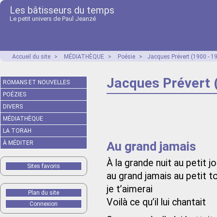
Les bâtisseurs du temps
Le petit univers de Paul Jeanzé
Accueil du site
>
MÉDIATHÈQUE
>
Poésie
>
Jacques Prévert (1900 - 1
Jacques Prévert 
ROMANS ET NOUVELLES
POÉZIES
DIVERS
MÉDIATHÈQUE
LA TORAH
Au grand jamais
À MÉDITER
À la grande nuit au petit jo
Sites favoris
au grand jamais au petit t
je t’aimerai
Plan du site
Voilà ce qu’il lui chantait
Connexion