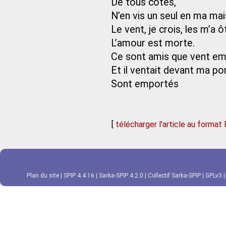
De tous côtés,
N’en vis un seul en ma mai
Le vent, je crois, les m’a ô
L’amour est morte.
Ce sont amis que vent em
Et il ventait devant ma por
Sont emportés
[
télécharger l'article au format
Plan du site
|
SPIP 4.4.16
|
Sarka-SPIP 4.2.0
|
Collectif Sarka-SPIP
|
GPLv3