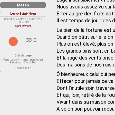
Météo
Nous avons assez vu sur 
Errer au gré des flots not
Lévis-Saint-Nom
Conditions météo à 9 août 2026 à
Il est temps de jouir des d
16h27min
OpenWeather
Le bien de la fortune est u
Quand on bâtit sur elle on b
33°C
Plus on est élevé, plus on
Les grands pins sont en b
Ciel dégagé
Et la rage des vents brise 
Vent
: 2 km/h - ouest nord-ouest
Pression
: 1014 mbar
Des maisons de nos rois q
Prévisions
>>
Le service OpenWeather ne fournit
Ô bienheureux celui qui p
actuellement aucune prévision
météorologique sur le lieu Lévis-
Saint-Nom.
Effacer pour jamais ce vai
Veuillez consulter le message du
service ci-dessous.
Dont l’inutile soin traverse
(401 - Invalid API key. Please see
https://openweathermap.org/faq#error401
for more info.)
Et qui, loin, retiré de la f
Vivant dans sa maison con
A selon son pouvoir mesur