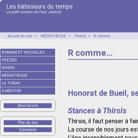
Les bâtisseurs du temps
Le petit univers de Paul Jeanzé
Accueil du site
>
MÉDIATHÈQUE
>
Poésie
>
R comme…
R comme…
ROMANS ET NOUVELLES
POÉZIES
DIVERS
MÉDIATHÈQUE
LA TORAH
Honorat de Bueil, 
À MÉDITER
Sites favoris
Stances à Thirsis
Thirsis, il faut penser à fair
Plan du site
La course de nos jours est
Connexion
L’âge insensiblement nous 