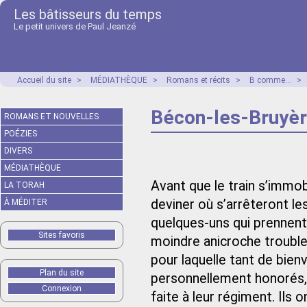
Les bâtisseurs du temps
Le petit univers de Paul Jeanzé
Accueil du site
>
MÉDIATHÈQUE
>
Romans et récits
>
B comme...
>
Bécon-les-Bruyèr
ROMANS ET NOUVELLES
POÉZIES
DIVERS
MÉDIATHÈQUE
Avant que le train s’immo
LA TORAH
deviner où s’arrêteront le
À MÉDITER
quelques-uns qui prennent 
Sites favoris
moindre anicroche trouble. 
pour laquelle tant de bien
Plan du site
personnellement honorés, a
Connexion
faite à leur régiment. Ils