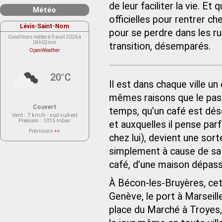
de leur faciliter la vie. Et
Météo
officielles pour rentrer ch
Lévis-Saint-Nom
pour se perdre dans les ru
Conditions météo à 9 août 2026 à
04h02min
transition, désemparés.
OpenWeather
20°C
Il est dans chaque ville u
mêmes raisons que le pas
Couvert
temps, qu’un café est dése
Vent
: 7 km/h - sud sud-est
Pression
: 1015 mbar
et auxquelles il pense parfo
Prévisions
>>
chez lui), devient une sor
Le service OpenWeather ne fournit
actuellement aucune prévision
météorologique sur le lieu Lévis-
simplement à cause de sa 
Saint-Nom.
Veuillez consulter le message du
café, d’une maison dépass
service ci-dessous.
(401 - Invalid API key. Please see
https://openweathermap.org/faq#error401
for more info.)
À Bécon-les-Bruyères, cet 
Genève, le port à Marseill
place du Marché à Troyes, 