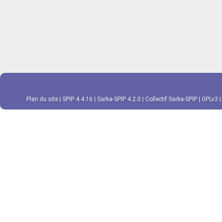
Plan du site
|
SPIP 4.4.16
|
Sarka-SPIP 4.2.0
|
Collectif Sarka-SPIP
|
GPLv3