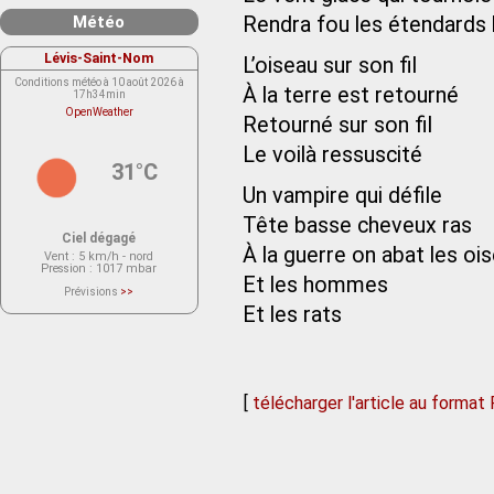
Météo
Rendra fou les étendards
Lévis-Saint-Nom
L’oiseau sur son fil
Conditions météo à 10 août 2026 à
À la terre est retourné
17h34min
OpenWeather
Retourné sur son fil
Le voilà ressuscité
31°C
Un vampire qui défile
Tête basse cheveux ras
Ciel dégagé
À la guerre on abat les oi
Vent
: 5 km/h - nord
Pression
: 1017 mbar
Et les hommes
Prévisions
>>
Le service OpenWeather ne fournit
Et les rats
actuellement aucune prévision
météorologique sur le lieu Lévis-
Saint-Nom.
Veuillez consulter le message du
service ci-dessous.
(401 - Invalid API key. Please see
https://openweathermap.org/faq#error401
[
télécharger l'article au format
for more info.)