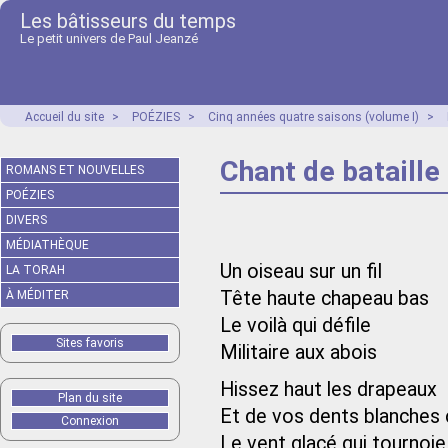
Les bâtisseurs du temps
Le petit univers de Paul Jeanzé
Accueil du site
>
POÉZIES
>
Cinq années quatre saisons (volume I)
>
Chant de bataille
ROMANS ET NOUVELLES
POÉZIES
DIVERS
MÉDIATHÈQUE
Un oiseau sur un fil
LA TORAH
Tête haute chapeau bas
À MÉDITER
Le voilà qui défile
Sites favoris
Militaire aux abois
Hissez haut les drapeaux
Plan du site
Et de vos dents blanches 
Connexion
Le vent glacé qui tournoie