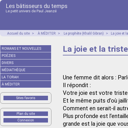
Les bâtisseurs du temps
Le petit univers de Paul Jeanzé
Accueil du site
>
À MÉDITER
>
Le prophète (Khalil Gibran)
>
La joie et l
La joie et la trist
ROMANS ET NOUVELLES
POÉZIES
DIVERS
MÉDIATHÈQUE
Une femme dit alors : Parl
LA TORAH
Il répondit :
À MÉDITER
Votre joie est votre tris
Sites favoris
Et le même puits d’où jaill
Comment en serait-il aut
Plan du site
Plus profonde est l’entail
Connexion
grande est la joie que vou