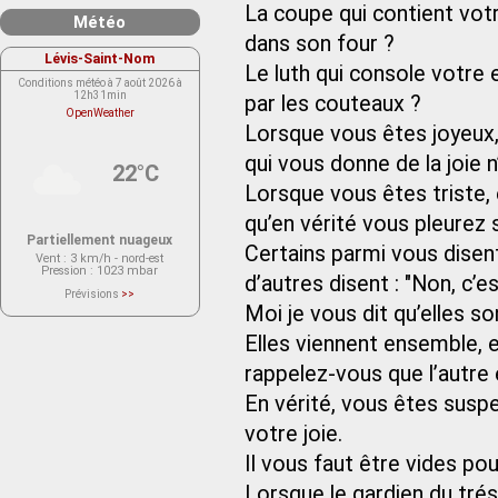
La coupe qui contient votre
Météo
dans son four ?
Lévis-Saint-Nom
Le luth qui console votre 
Conditions météo à 7 août 2026 à
12h31min
par les couteaux ?
OpenWeather
Lorsque vous êtes joyeux,
qui vous donne de la joie n
22°C
Lorsque vous êtes triste
qu’en vérité vous pleurez s
Partiellement nuageux
Certains parmi vous disent 
Vent
: 3 km/h - nord-est
Pression
: 1023 mbar
d’autres disent : "Non, c’es
Prévisions
>>
Le service OpenWeather ne fournit
Moi je vous dit qu’elles so
actuellement aucune prévision
météorologique sur le lieu Lévis-
Elles viennent ensemble, et
Saint-Nom.
Veuillez consulter le message du
service ci-dessous.
rappelez-vous que l’autre 
(401 - Invalid API key. Please see
https://openweathermap.org/faq#error401
En vérité, vous êtes suspe
for more info.)
votre joie.
Il vous faut être vides pou
Lorsque le gardien du tré