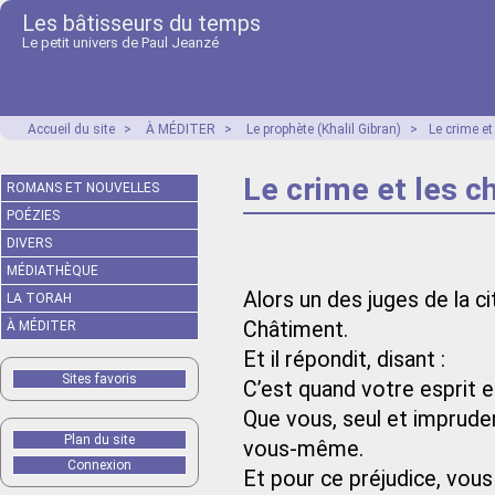
Les bâtisseurs du temps
Le petit univers de Paul Jeanzé
Accueil du site
>
À MÉDITER
>
Le prophète (Khalil Gibran)
>
Le crime e
Le crime et les c
ROMANS ET NOUVELLES
POÉZIES
DIVERS
MÉDIATHÈQUE
Alors un des juges de la ci
LA TORAH
Châtiment.
À MÉDITER
Et il répondit, disant :
Sites favoris
C’est quand votre esprit e
Que vous, seul et impruden
Plan du site
vous-même.
Connexion
Et pour ce préjudice, vous