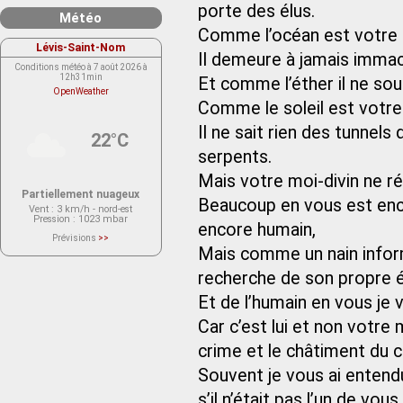
porte des élus.
Météo
Comme l’océan est votre m
Lévis-Saint-Nom
Il demeure à jamais immac
Conditions météo à 7 août 2026 à
12h31min
Et comme l’éther il ne sou
OpenWeather
Comme le soleil est votre 
Il ne sait rien des tunnels
22°C
serpents.
Mais votre moi-divin ne ré
Partiellement nuageux
Beaucoup en vous est enc
Vent
: 3 km/h - nord-est
Pression
: 1023 mbar
encore humain,
Prévisions
>>
Le service OpenWeather ne fournit
Mais comme un nain infor
actuellement aucune prévision
météorologique sur le lieu Lévis-
recherche de son propre é
Saint-Nom.
Veuillez consulter le message du
service ci-dessous.
Et de l’humain en vous je 
(401 - Invalid API key. Please see
https://openweathermap.org/faq#error401
Car c’est lui et non votre m
for more info.)
crime et le châtiment du c
Souvent je vous ai entend
s’il n’était pas l’un de vo