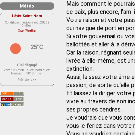
Mais comment le pourrais
Météo
de paix, plus encore, l’ami
Lévis-Saint-Nom
Votre raison et votre pass
Conditions météo à 5 août 2026 à
19h59min
qui navigue de port en por
OpenWeather
Si votre gouvernail ou vos
ballottés et aller à la déri
25°C
Car la raison, régnant seule
livrée à elle-même, est u
Ciel dégagé
extinction.
Vent
: 2 km/h - ouest nord-ouest
Pression
: 1018 mbar
Aussi, laissez votre âme e
Prévisions
>>
Le service OpenWeather ne fournit
passion, de sorte qu’elle p
actuellement aucune prévision
météorologique sur le lieu Lévis-
Et laissez la diriger votre
Saint-Nom.
Veuillez consulter le message du
service ci-dessous.
vivre au travers de son in
(401 - Invalid API key. Please see
https://openweathermap.org/faq#error401
ses propres cendres.
for more info.)
Je voudrais que vous consi
vous le feriez dans votre
Vous ne voudriez certainem