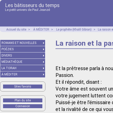
Les bâtisseurs du temps
Le petit univers de Paul Jeanzé
Accueil du site
>
À MÉDITER
>
Le prophète (Khalil Gibran)
>
La raison e
La raison et la pa
ROMANS ET NOUVELLES
POÉZIES
DIVERS
MÉDIATHÈQUE
Et la prêtresse parla à nou
LA TORAH
Passion.
À MÉDITER
Et il répondit, disant :
Sites favoris
Votre âme est souvent un 
votre jugement luttent con
Plan du site
Puissé-je être l’émissaire
Connexion
et la rivalité de ce qui vo