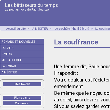
Les bâtisseurs du temps
Le petit univers de Paul Jeanzé
Accueil du site
>
À MÉDITER
>
Le prophète (Khalil Gibran)
>
La souffra
La souffrance
ROMANS ET NOUVELLES
POÉZIES
DIVERS
MÉDIATHÈQUE
Une femme dit, Parle nous
LA TORAH
Il répondit :
À MÉDITER
Votre douleur est l’éclate
Sites favoris
entendement.
De même que le noyau doit
Plan du site
au soleil, ainsi devrez-vou
Connexion
Si vous saviez garder vot