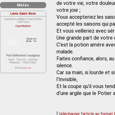
de votre vie, votre douleu
Météo
votre joie ;
Lévis-Saint-Nom
Vous accepteriez les sai
Conditions météo à 7 août 2026 à
12h31min
accepté les saisons qui p
OpenWeather
Et vous veilleriez avec sér
Une grande part de votre d
22°C
C’est la potion amère ave
malade.
Partiellement nuageux
Faites confiance, alors, 
Vent
: 3 km/h - nord-est
Pression
: 1023 mbar
silence.
Prévisions
>>
Le service OpenWeather ne fournit
Car sa main, si lourde et s
actuellement aucune prévision
météorologique sur le lieu Lévis-
l’Invisible,
Saint-Nom.
Veuillez consulter le message du
service ci-dessous.
Et la coupe qu’il vous tend
(401 - Invalid API key. Please see
https://openweathermap.org/faq#error401
d’une argile que le Potie
for more info.)
[
télécharger l'article au format