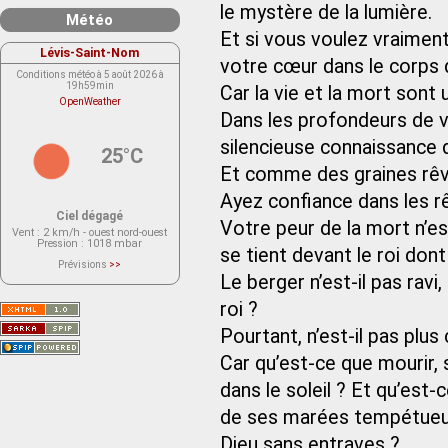
le mystère de la lumière.
Météo
Et si vous voulez vraiment
Lévis-Saint-Nom
votre cœur dans le corps d
Conditions météo à 5 août 2026 à
19h59min
Car la vie et la mort sont
OpenWeather
Dans les profondeurs de v
silencieuse connaissance de
25°C
Et comme des graines rêva
Ayez confiance dans les rê
Ciel dégagé
Votre peur de la mort n’es
Vent
: 2 km/h - ouest nord-ouest
Pression
: 1018 mbar
se tient devant le roi dont
Prévisions
>>
Le service OpenWeather ne fournit
Le berger n’est-il pas rav
actuellement aucune prévision
météorologique sur le lieu Lévis-
roi ?
Saint-Nom.
Veuillez consulter le message du
service ci-dessous.
Pourtant, n’est-il pas pl
(401 - Invalid API key. Please see
https://openweathermap.org/faq#error401
Car qu’est-ce que mourir, 
for more info.)
dans le soleil ? Et qu’est-
de ses marées tempétueuses
Dieu sans entraves ?