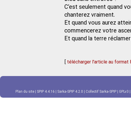
C’est seulement quand vous
chanterez vraiment.
Et quand vous aurez atte
commencerez votre ascen
Et quand la terre réclame
[
télécharger l'article au format
Plan du site
|
SPIP 4.4.16
|
Sarka-SPIP 4.2.0
|
Collectif Sarka-SPIP
|
GPLv3