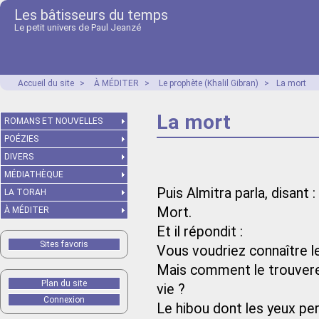
Les bâtisseurs du temps
Le petit univers de Paul Jeanzé
Accueil du site
>
À MÉDITER
>
Le prophète (Khalil Gibran)
>
La mort
La mort
ROMANS ET NOUVELLES
POÉZIES
DIVERS
MÉDIATHÈQUE
Puis Almitra parla, disant 
LA TORAH
Mort.
À MÉDITER
Et il répondit :
Sites favoris
Vous voudriez connaître l
Mais comment le trouvere
Plan du site
vie ?
Connexion
Le hibou dont les yeux perç