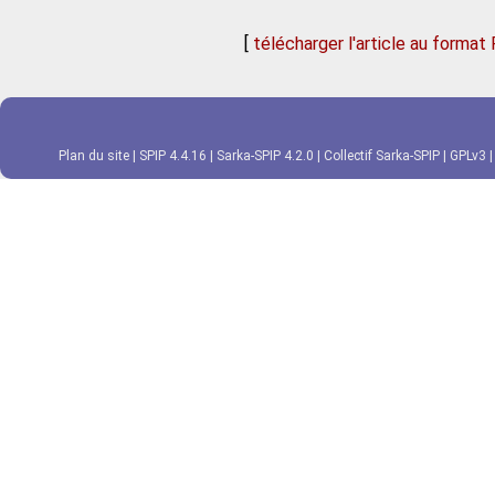
[
télécharger l'article au format
Plan du site
|
SPIP 4.4.16
|
Sarka-SPIP 4.2.0
|
Collectif Sarka-SPIP
|
GPLv3