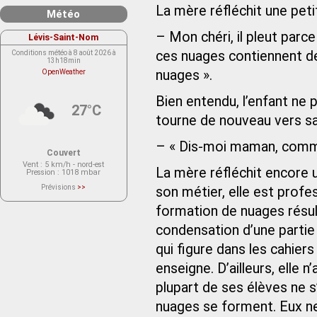
La mère réfléchit une peti
Météo
– Mon chéri, il pleut parc
Lévis-Saint-Nom
ces nuages contiennent de
Conditions météo à 8 août 2026 à
13h18min
nuages ».
OpenWeather
Bien entendu, l’enfant ne p
27°C
tourne de nouveau vers sa
– « Dis-moi maman, comme
Couvert
Vent
: 5 km/h - nord-est
La mère réfléchit encore une
Pression
: 1018 mbar
Prévisions
>>
son métier, elle est profe
Le service OpenWeather ne fournit
actuellement aucune prévision
formation de nuages résult
météorologique sur le lieu Lévis-
Saint-Nom.
Veuillez consulter le message du
condensation d’une partie d
service ci-dessous.
(401 - Invalid API key. Please see
qui figure dans les cahiers
https://openweathermap.org/faq#error401
for more info.)
enseigne. D’ailleurs, elle 
plupart de ses élèves ne s
nuages se forment. Eux ne