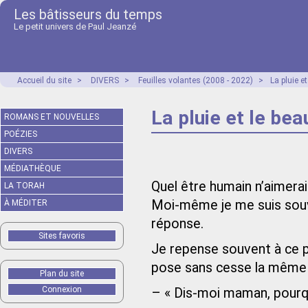
Les bâtisseurs du temps
Le petit univers de Paul Jeanzé
Accueil du site
>
DIVERS
>
Feuilles volantes (2008 - 2022)
>
La pluie e
La pluie et le be
ROMANS ET NOUVELLES
POÉZIES
DIVERS
MÉDIATHÈQUE
Quel être humain n’aimer
LA TORAH
Moi-même je me suis souv
À MÉDITER
réponse.
Sites favoris
Je repense souvent à ce p
pose sans cesse la même q
Plan du site
Connexion
– « Dis-moi maman, pourquo