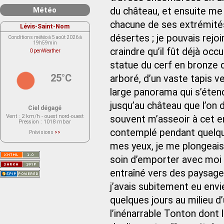
Météo
du château, et ensuite me
chacune de ses extrémités.
Lévis-Saint-Nom
désertes ; je pouvais rej
Conditions météo à 5 août 2026 à
19h59min
craindre qu’il fût déjà occ
OpenWeather
statue du cerf en bronze 
25°C
arboré, d’un vaste tapis 
large panorama qui s’éten
jusqu’au château que l’on d
Ciel dégagé
Vent
: 2 km/h - ouest nord-ouest
souvent m’asseoir à cet e
Pression
: 1018 mbar
contemplé pendant quelque
Prévisions
>>
Le service OpenWeather ne fournit
actuellement aucune prévision
mes yeux, je me plongeais 
météorologique sur le lieu Lévis-
Saint-Nom.
soin d’emporter avec moi 
Veuillez consulter le message du
service ci-dessous.
(401 - Invalid API key. Please see
entraîné vers des paysages
https://openweathermap.org/faq#error401
for more info.)
j’avais subitement eu envi
quelques jours au milieu d
l’inénarrable Tonton dont l