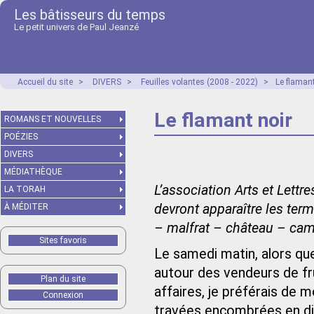
Les bâtisseurs du temps
Le petit univers de Paul Jeanzé
Accueil du site
>
DIVERS
>
Feuilles volantes (2008 - 2022)
>
Le flamant
Le flamant noir
ROMANS ET NOUVELLES
POÉZIES
DIVERS
MÉDIATHÈQUE
L’association Arts et Lett
LA TORAH
devront apparaître les term
À MÉDITER
– malfrat – château – ca
Sites favoris
Le samedi matin, alors que
autour des vendeurs de fr
Plan du site
affaires, je préférais de
Connexion
travées encombrées en dir