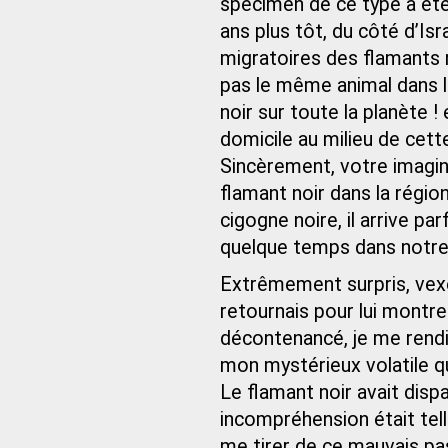
spécimen de ce type a ét
ans plus tôt, du côté d’Isr
migratoires des flamants r
pas le même animal dans le
noir sur toute la planète !
domicile au milieu de cette
Sincèrement, votre imagina
flamant noir dans la régi
cigogne noire, il arrive par
quelque temps dans notre 
Extrêmement surpris, vex
retournais pour lui montr
décontenancé, je me rendi
mon mystérieux volatile q
Le flamant noir avait disp
incompréhension était telle
me tirer de ce mauvais pas