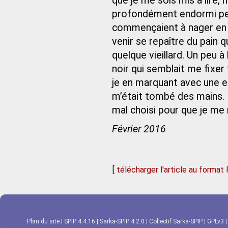
que je me sois mis à lire,
profondément endormi pen
commençaient à nager en d
venir se repaître du pain 
quelque vieillard. Un peu à
noir qui semblait me fixer
je en marquant avec une en
m’était tombé des mains. 
mal choisi pour que je me 
Février 2016
[
télécharger l'article au format
Plan du site
|
SPIP 4.4.16
|
Sarka-SPIP 4.2.0
|
Collectif Sarka-SPIP
|
GPLv3