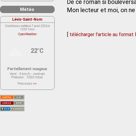
De ce roman si boulevers
Météo
Mon lecteur et moi, on ne 
Lévis-Saint-Nom
Conditions météo à 7 août 2026 à
12h31min
[
télécharger l'article au format
OpenWeather
22°C
Partiellement nuageux
Vent
: 3 km/h - nord-est
Pression
: 1023 mbar
Prévisions
>>
Le service OpenWeather ne fournit
actuellement aucune prévision
météorologique sur le lieu Lévis-
Saint-Nom.
Veuillez consulter le message du
service ci-dessous.
(401 - Invalid API key. Please see
https://openweathermap.org/faq#error401
for more info.)