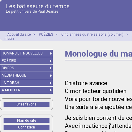
Les bâtisseurs du temps
Le petit univers de Paul Jeanzé
Accueil du site
>
POÉZIES
>
Cinq années quatre saisons (volume I)
>
matin
Monologue du ma
ROMANS ET NOUVELLES
POÉZIES
DIVERS
MÉDIATHÈQUE
L’histoire avance
LA TORAH
Ô mon lecteur quotidien
À MÉDITER
Voilà pour toi de nouvelle
Sites favoris
Une suite a été ajoutée c
Je suis bien content de 
Plan du site
Avec impatience j’attendais
Connexion