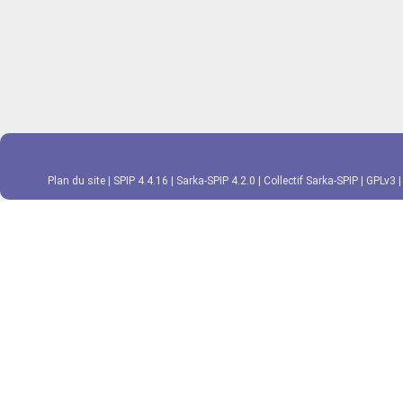
Plan du site
|
SPIP 4.4.16
|
Sarka-SPIP 4.2.0
|
Collectif Sarka-SPIP
|
GPLv3