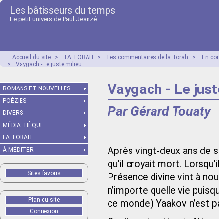
Les bâtisseurs du temps
Le petit univers de Paul Jeanzé
Accueil du site
>
LA TORAH
>
Les commentaires de la Torah
>
En co
>
Vaygach - Le juste milieu
Vaygach - Le just
ROMANS ET NOUVELLES
POÉZIES
Par Gérard Touaty
DIVERS
MÉDIATHÈQUE
LA TORAH
Après vingt-deux ans de s
À MÉDITER
qu’il croyait mort. Lorsqu’il
Sites favoris
Présence divine vint à nouv
n’importe quelle vie puisq
Plan du site
ce monde) Yaakov n’est p
Connexion