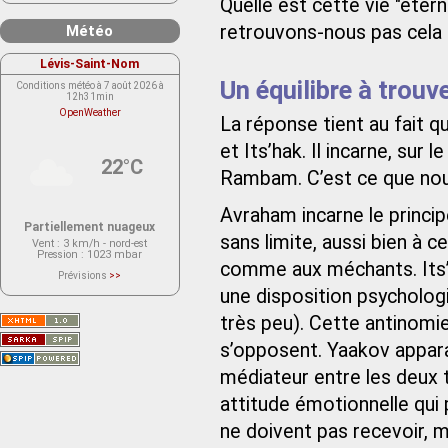
Quelle est cette vie "étern
retrouvons-nous pas cela 
Météo
Lévis-Saint-Nom
Un équilibre à trouv
Conditions météo à 7 août 2026 à
12h31min
OpenWeather
La réponse tient au fait 
et Its’hak. Il incarne, sur 
22°C
Rambam. C’est ce que nous
Avraham incarne le princi
Partiellement nuageux
sans limite, aussi bien à c
Vent
: 3 km/h - nord-est
Pression
: 1023 mbar
comme aux méchants. Its’ha
Prévisions
>>
Le service OpenWeather ne fournit
une disposition psycholog
actuellement aucune prévision
météorologique sur le lieu Lévis-
très peu). Cette antinomie
Saint-Nom.
Veuillez consulter le message du
service ci-dessous.
s’opposent. Yaakov apparaî
(401 - Invalid API key. Please see
https://openweathermap.org/faq#error401
médiateur entre les deux 
for more info.)
attitude émotionnelle qui
ne doivent pas recevoir, 