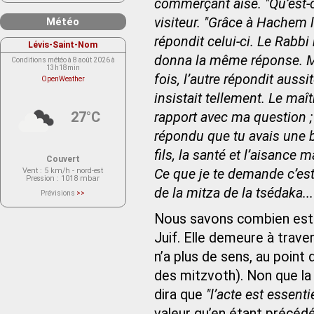
commerçant aisé. "Qu’est-
visiteur. "Grâce à Hachem l
Météo
répondit celui-ci. Le Rabbi
Lévis-Saint-Nom
donna la même réponse. Ma
Conditions météo à 8 août 2026 à
13h18min
fois, l’autre répondit auss
OpenWeather
insistait tellement. Le maît
27°C
rapport avec ma question ; 
répondu que tu avais une b
fils, la santé et l’aisance
Couvert
Vent
: 5 km/h - nord-est
Ce que je te demande c’est,
Pression
: 1018 mbar
de la mitza de la tsédaka..
Prévisions
>>
Le service OpenWeather ne fournit
actuellement aucune prévision
Nous savons combien est f
météorologique sur le lieu Lévis-
Saint-Nom.
Veuillez consulter le message du
Juif. Elle demeure à traver
service ci-dessous.
(401 - Invalid API key. Please see
n’a plus de sens, au point 
https://openweathermap.org/faq#error401
for more info.)
des mitzvoth). Non que la 
dira que
"l’acte est essenti
valeur qu’en étant précéd