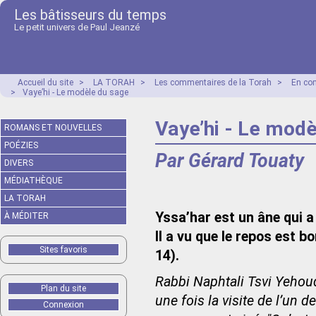
Les bâtisseurs du temps
Le petit univers de Paul Jeanzé
Accueil du site
>
LA TORAH
>
Les commentaires de la Torah
>
En co
>
Vaye’hi - Le modèle du sage
Vaye’hi - Le mod
ROMANS ET NOUVELLES
POÉZIES
Par Gérard Touaty
DIVERS
MÉDIATHÈQUE
LA TORAH
Yssa’har est un âne qui a 
À MÉDITER
Il a vu que le repos est b
Sites favoris
14).
Rabbi Naphtali Tsvi Yehoud
Plan du site
une fois la visite de l’un 
Connexion