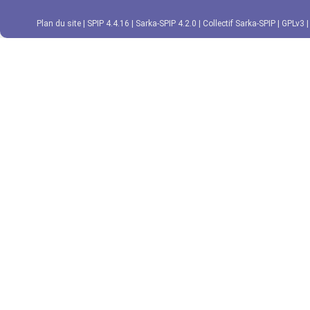
Plan du site
|
SPIP 4.4.16
|
Sarka-SPIP 4.2.0
|
Collectif Sarka-SPIP
|
GPLv3