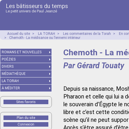
Les bâtisseurs du temps
Le petit univers de Paul Jeanzé
Accueil du site
>
LA TORAH
>
Les commentaires de la Torah
>
En co
>
Chemoth - La médisance ou l’ennemi intérieur
Chemoth - La méd
ROMANS ET NOUVELLES
POÉZIES
Par Gérard Touaty
DIVERS
MÉDIATHÈQUE
LA TORAH
Depuis sa naissance, Moshé
À MÉDITER
Pharaon et celle qui lui a
Sites favoris
le souverain d’Égypte le
libre et c’est cette condit
Plan du site
scène qu’il ne peut suppor
Connexion
Après s’être assuré d’être 