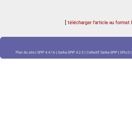
[
télécharger l'article au format
Plan du site
|
SPIP 4.4.16
|
Sarka-SPIP 4.2.0
|
Collectif Sarka-SPIP
|
GPLv3