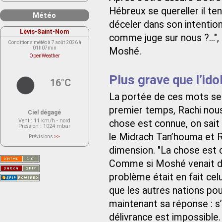
Hébreux se quereller il ten
Météo
déceler dans son intention 
Lévis-Saint-Nom
comme juge sur nous ?...", 
Conditions météo à 7 août 2026 à
01h07min
Moshé.
OpenWeather
Plus grave que l’idol
16°C
La portée de ces mots se r
premier temps, Rachi nous 
Ciel dégagé
Vent
: 11 km/h - nord
chose est connue, on sait
Pression
: 1024 mbar
le Midrach Tan’houma et Ra
Prévisions
>>
Le service OpenWeather ne fournit
actuellement aucune prévision
dimension. "La chose est c
météorologique sur le lieu Lévis-
Saint-Nom.
Comme si Moshé venait de
Veuillez consulter le message du
service ci-dessous.
problème était en fait celui
(401 - Invalid API key. Please see
https://openweathermap.org/faq#error401
for more info.)
que les autres nations pou
maintenant sa réponse : s’i
délivrance est impossible.