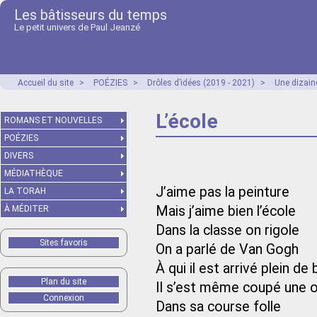
Les bâtisseurs du temps
Le petit univers de Paul Jeanzé
Accueil du site
>
POÉZIES
>
Drôles d’idées (2019 - 2021)
>
Une dizain
L’école
ROMANS ET NOUVELLES
POÉZIES
DIVERS
MÉDIATHÈQUE
J’aime pas la peinture
LA TORAH
Mais j’aime bien l’école
À MÉDITER
Dans la classe on rigole
Sites favoris
On a parlé de Van Gogh
À qui il est arrivé plein de 
Plan du site
Il s’est même coupé une or
Connexion
Dans sa course folle