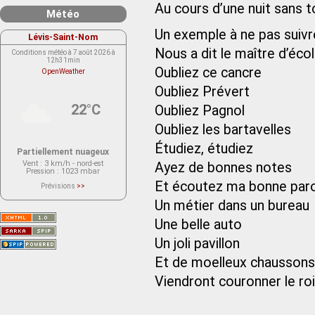
Au cours d’une nuit sans t
Météo
Un exemple à ne pas suivr
Lévis-Saint-Nom
Nous a dit le maître d’éco
Conditions météo à 7 août 2026 à
12h31min
Oubliez ce cancre
OpenWeather
Oubliez Prévert
22°C
Oubliez Pagnol
Oubliez les bartavelles
Étudiez, étudiez
Partiellement nuageux
Vent
: 3 km/h - nord-est
Ayez de bonnes notes
Pression
: 1023 mbar
Et écoutez ma bonne par
Prévisions
>>
Le service OpenWeather ne fournit
actuellement aucune prévision
Un métier dans un bureau
météorologique sur le lieu Lévis-
Saint-Nom.
Une belle auto
Veuillez consulter le message du
service ci-dessous.
(401 - Invalid API key. Please see
Un joli pavillon
https://openweathermap.org/faq#error401
for more info.)
Et de moelleux chaussons
Viendront couronner le ro