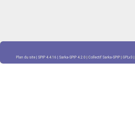
Plan du site
|
SPIP 4.4.16
|
Sarka-SPIP 4.2.0
|
Collectif Sarka-SPIP
|
GPLv3