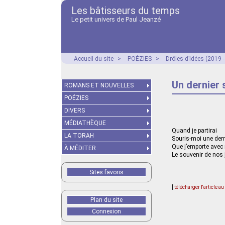
Les bâtisseurs du temps
Le petit univers de Paul Jeanzé
Accueil du site
>
POÉZIES
>
Drôles d’idées (2019 
Un dernier 
ROMANS ET NOUVELLES
POÉZIES
DIVERS
MÉDIATHÈQUE
Quand je partirai
LA TORAH
Souris-moi une dern
Que j’emporte avec
À MÉDITER
Le souvenir de nos
Sites favoris
[
télécharger l'article a
Plan du site
Connexion