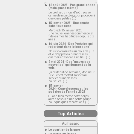
12 août 2025 - Pas grand-chose
(mais quand même)
Je profite du mois d’août, souvent
calme de mon côté, pour procéder à
quelques petites (…)
15 janvier 2025 - Une année
dans tous sens
Mercredi 15 janvier 2025
Une nouvelle année commence, et
fidèle à mes habitudes depuis dix
ans (…)
16 juin 2024 - Des Poézies qui
repartent dans le bon sens
Nous voici arrivés au mois de juin
et je m’apprête à prendre mes
quartiers d’été dans un lieu (…)
7 mai 2024 - Des "mauvaises
nouvelles" qui donnent de la
voix
En ce début de semaine, Monsieur
Éric Lebret mettait sa voix au
service d’une de mes
nouvelles, (…)
15 janvier
2024 - Convalescence : les
poézies de l’année 2023
Quand bien même notre corps
aurait besoin d’une petite pause
pour quelques réparations (…)
Top Articles
Au hasard
Le quartier de la gare