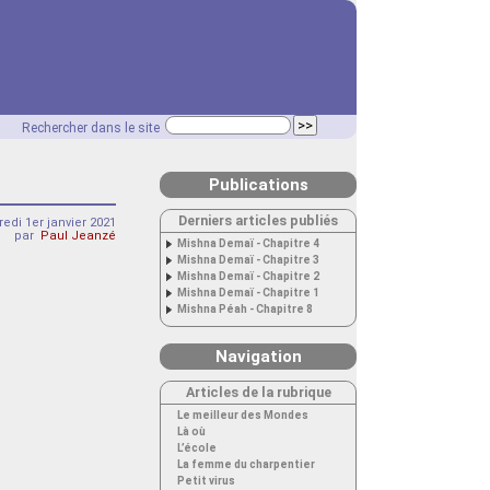
Rechercher dans le site
Publications
Derniers articles publiés
edi 1er janvier 2021
par
Paul Jeanzé
Mishna Demaï - Chapitre 4
Mishna Demaï - Chapitre 3
Mishna Demaï - Chapitre 2
Mishna Demaï - Chapitre 1
Mishna Péah - Chapitre 8
Navigation
Articles de la rubrique
Le meilleur des Mondes
Là où
L’école
La femme du charpentier
Petit virus