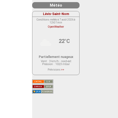
Météo
Lévis-Saint-Nom
Conditions météo à 7 août 2026 à
12h31min
OpenWeather
22°C
Partiellement nuageux
Vent
: 3 km/h - nord-est
Pression
: 1023 mbar
Prévisions
>>
Le service OpenWeather ne fournit
actuellement aucune prévision
météorologique sur le lieu Lévis-
Saint-Nom.
Veuillez consulter le message du
service ci-dessous.
(401 - Invalid API key. Please see
https://openweathermap.org/faq#error401
for more info.)