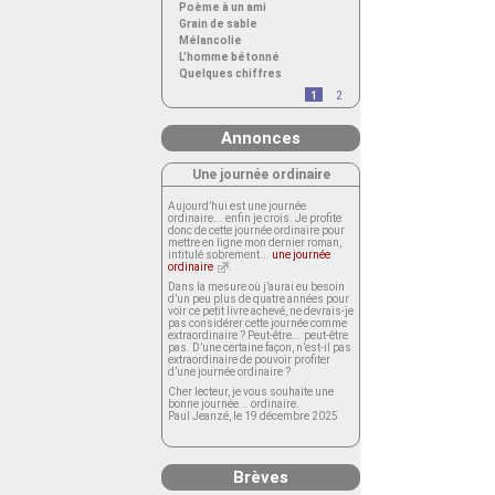
Poème à un ami
Grain de sable
Mélancolie
L’homme bétonné
Quelques chiffres
1
2
Annonces
Une journée ordinaire
Aujourd’hui est une journée
ordinaire... enfin je crois. Je profite
donc de cette journée ordinaire pour
mettre en ligne mon dernier roman,
intitulé sobrement...
une journée
ordinaire
.
Dans la mesure où j’aurai eu besoin
d’un peu plus de quatre années pour
voir ce petit livre achevé, ne devrais-je
pas considérer cette journée comme
extraordinaire ? Peut-être... peut-être
pas. D’une certaine façon, n’est-il pas
extraordinaire de pouvoir profiter
d’une journée ordinaire ?
Cher lecteur, je vous souhaite une
bonne journée... ordinaire.
Paul Jeanzé, le 19 décembre 2025
Brèves