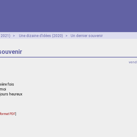
- 2021)
>
Une dizaine d’idées (2020)
>
Un dernier souvenir
souvenir
vendr
ière fois
 moi
 jours heureux
u format PDF
]