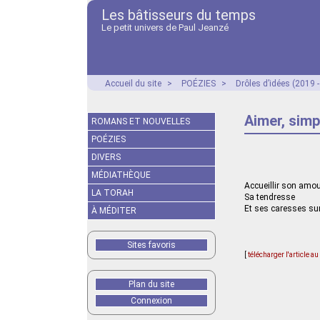
Les bâtisseurs du temps
Le petit univers de Paul Jeanzé
Accueil du site
>
POÉZIES
>
Drôles d’idées (2019 
Aimer, simp
ROMANS ET NOUVELLES
POÉZIES
DIVERS
MÉDIATHÈQUE
Accueillir son amo
LA TORAH
Sa tendresse
Et ses caresses s
À MÉDITER
Sites favoris
[
télécharger l'article a
Plan du site
Connexion