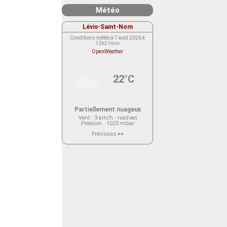
Météo
Lévis-Saint-Nom
Conditions météo à 7 août 2026 à
12h31min
OpenWeather
22°C
Partiellement nuageux
Vent
: 3 km/h - nord-est
Pression
: 1023 mbar
Prévisions
>>
Le service OpenWeather ne fournit
actuellement aucune prévision
météorologique sur le lieu Lévis-
Saint-Nom.
Veuillez consulter le message du
service ci-dessous.
(401 - Invalid API key. Please see
https://openweathermap.org/faq#error401
for more info.)