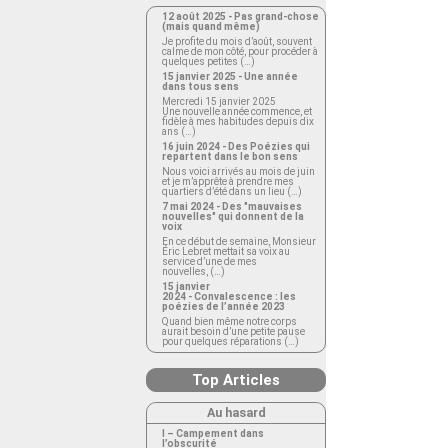
12 août 2025 - Pas grand-chose
(mais quand même)
Je profite du mois d’août, souvent
calme de mon côté, pour procéder à
quelques petites (…)
15 janvier 2025 - Une année
dans tous sens
Mercredi 15 janvier 2025
Une nouvelle année commence, et
fidèle à mes habitudes depuis dix
ans (…)
16 juin 2024 - Des Poézies qui
repartent dans le bon sens
Nous voici arrivés au mois de juin
et je m’apprête à prendre mes
quartiers d’été dans un lieu (…)
7 mai 2024 - Des "mauvaises
nouvelles" qui donnent de la
voix
En ce début de semaine, Monsieur
Éric Lebret mettait sa voix au
service d’une de mes
nouvelles, (…)
15 janvier
2024 - Convalescence : les
poézies de l’année 2023
Quand bien même notre corps
aurait besoin d’une petite pause
pour quelques réparations (…)
Top Articles
Au hasard
I – Campement dans
l’obscurité