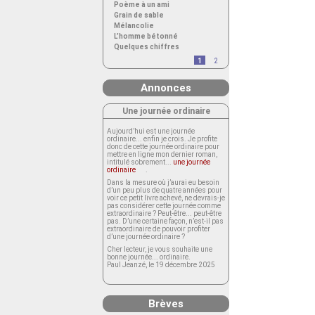
Poème à un ami
Grain de sable
Mélancolie
L’homme bétonné
Quelques chiffres
1
2
Annonces
Une journée ordinaire
Aujourd’hui est une journée
ordinaire... enfin je crois. Je profite
donc de cette journée ordinaire pour
mettre en ligne mon dernier roman,
intitulé sobrement...
une journée
ordinaire
.
Dans la mesure où j’aurai eu besoin
d’un peu plus de quatre années pour
voir ce petit livre achevé, ne devrais-je
pas considérer cette journée comme
extraordinaire ? Peut-être... peut-être
pas. D’une certaine façon, n’est-il pas
extraordinaire de pouvoir profiter
d’une journée ordinaire ?
Cher lecteur, je vous souhaite une
bonne journée... ordinaire.
Paul Jeanzé, le 19 décembre 2025
Brèves