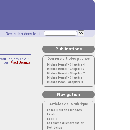
Rechercher dans le site
Publications
Derniers articles publiés
edi 1er janvier 2021
par
Paul Jeanzé
Mishna Demaï - Chapitre 4
Mishna Demaï - Chapitre 3
Mishna Demaï - Chapitre 2
Mishna Demaï - Chapitre 1
Mishna Péah - Chapitre 8
Navigation
Articles de la rubrique
Le meilleur des Mondes
Là où
L’école
La femme du charpentier
Petit virus