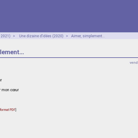
- 2021)
>
Une dizaine d’idées (2020)
>
Aimer, simplement...
lement...
vendr
ur
ur mon cœur
u format PDF
]