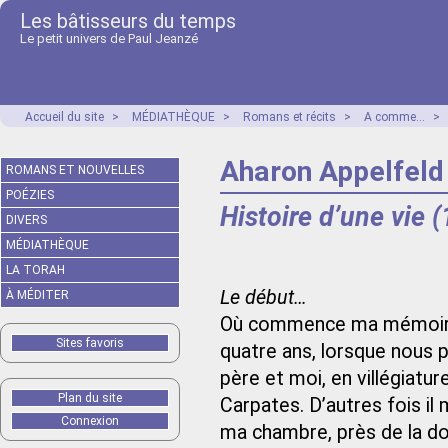
Les bâtisseurs du temps
Le petit univers de Paul Jeanzé
Accueil du site
>
MÉDIATHÈQUE
>
Romans et récits
>
A comme...
>
Aharon Appelfeld
ROMANS ET NOUVELLES
POÉZIES
Histoire d’une vie 
DIVERS
MÉDIATHÈQUE
LA TORAH
Le début…
À MÉDITER
Où commence ma mémoire ?
Sites favoris
quatre ans, lorsque nous 
père et moi, en villégiat
Plan du site
Carpates. D’autres fois il
Connexion
ma chambre, près de la do