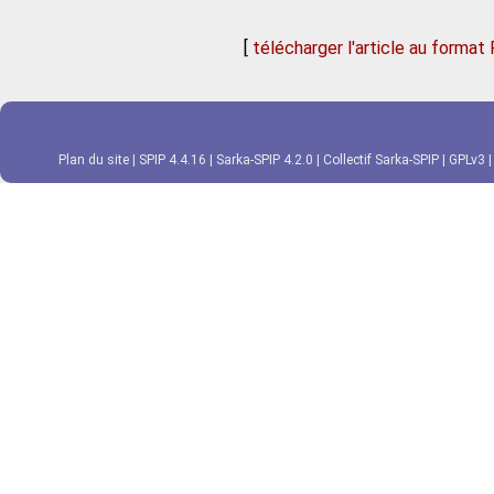
[
télécharger l'article au format
Plan du site
|
SPIP 4.4.16
|
Sarka-SPIP 4.2.0
|
Collectif Sarka-SPIP
|
GPLv3