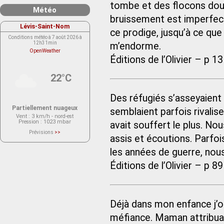
tombe et des flocons doux
Météo
bruissement est imperfecti
Lévis-Saint-Nom
ce prodige, jusqu’à ce que
Conditions météo à 7 août 2026 à
12h31min
m’endorme.
OpenWeather
Éditions de l’Olivier – p 13
22°C
Des réfugiés s’asseyaient 
Partiellement nuageux
semblaient parfois rivalise
Vent
: 3 km/h - nord-est
Pression
: 1023 mbar
avait souffert le plus. No
Prévisions
>>
assis et écoutions. Parfo
Le service OpenWeather ne fournit
actuellement aucune prévision
météorologique sur le lieu Lévis-
les années de guerre, nous
Saint-Nom.
Veuillez consulter le message du
Éditions de l’Olivier – p 89
service ci-dessous.
(401 - Invalid API key. Please see
https://openweathermap.org/faq#error401
for more info.)
Déjà dans mon enfance j’o
méfiance. Maman attribuai