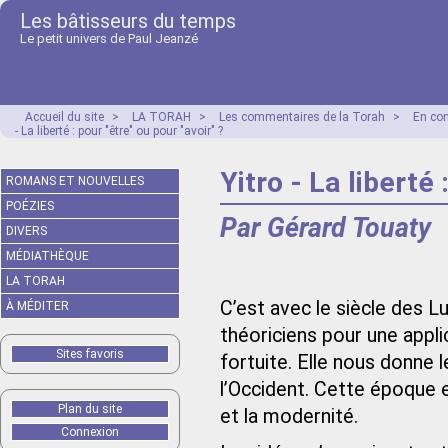
Les bâtisseurs du temps
Le petit univers de Paul Jeanzé
Accueil du site
>
LA TORAH
>
Les commentaires de la Torah
>
En co
- La liberté : pour "être" ou pour "avoir" ?
Yitro - La liberté 
ROMANS ET NOUVELLES
POÉZIES
Par Gérard Touaty
DIVERS
MÉDIATHÈQUE
LA TORAH
C’est avec le siècle des 
À MÉDITER
théoriciens pour une appli
Sites favoris
fortuite. Elle nous donne 
l’Occident. Cette époque
Plan du site
et la modernité.
Connexion