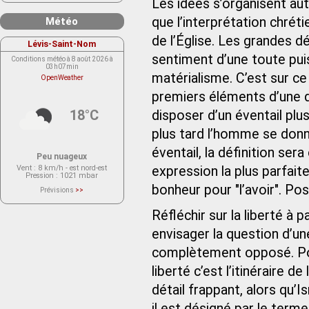
Les idées s’organisent auto
que l’interprétation chréti
Météo
de l’Église. Les grandes 
Lévis-Saint-Nom
sentiment d’une toute puis
Conditions météo à 8 août 2026 à
03h07min
matérialisme. C’est sur ce
OpenWeather
premiers éléments d’une dé
18°C
disposer d’un éventail plu
plus tard l’homme se donn
éventail, la définition se
Peu nuageux
Vent
: 8 km/h - est nord-est
expression la plus parfai
Pression
: 1021 mbar
bonheur pour "l’avoir". Poss
Prévisions
>>
Le service OpenWeather ne fournit
actuellement aucune prévision
Réfléchir sur la liberté à
météorologique sur le lieu Lévis-
Saint-Nom.
Veuillez consulter le message du
envisager la question d’un
service ci-dessous.
(401 - Invalid API key. Please see
complètement opposé. Pour 
https://openweathermap.org/faq#error401
for more info.)
liberté c’est l’itinéraire d
détail frappant, alors qu’
il est désigné par le term