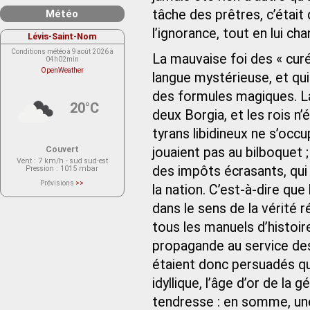
tâche des prêtres, c’était
Météo
l’ignorance, tout en lui ch
Lévis-Saint-Nom
Conditions météo à 9 août 2026 à
La mauvaise foi des « curés
04h02min
OpenWeather
langue mystérieuse, et qui 
des formules magiques. L
20°C
deux Borgia, et les rois n’
tyrans libidineux ne s’occ
Couvert
jouaient pas au bilboquet 
Vent
: 7 km/h - sud sud-est
des impôts écrasants, qui 
Pression
: 1015 mbar
Prévisions
>>
la nation. C’est-à-dire qu
Le service OpenWeather ne fournit
actuellement aucune prévision
dans le sens de la vérité ré
météorologique sur le lieu Lévis-
Saint-Nom.
Veuillez consulter le message du
tous les manuels d’histoir
service ci-dessous.
(401 - Invalid API key. Please see
propagande au service de
https://openweathermap.org/faq#error401
for more info.)
étaient donc persuadés qu
idyllique, l’âge d’or de la 
tendresse : en somme, un