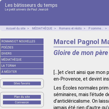
Les bâtisseurs du temps
Le petit univers de Paul Jeanzé
Accueil du site
>
MÉDIATHÈQUE
>
Romans et récits
>
P comme...
>
Marcel Pagnol Ma
ROMANS ET NOUVELLES
POÉZIES
Gloire de mon père
DIVERS
MÉDIATHÈQUE
LA TORAH
[…]et c’est ainsi que mon p
À MÉDITER
en-Provence, et devint inst
Sites favoris
Les Écoles normales prima
séminaires, mais l’étude d
Plan du site
d’anticléricalisme. On lais
Connexion
jamais été rien d’autre qu’