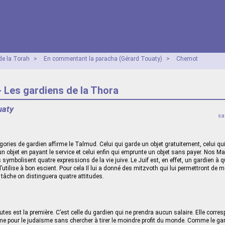
e la Torah
>
En commentant la paracha (Gérard Touaty)
>
Chemot
 Les gardiens de la Thora
uaty
sa
égories de gardien affirme le Talmud. Celui qui garde un objet gratuitement, celui qui
 un objet en payant le service et celui enfin qui emprunte un objet sans payer. Nos M
 symbolisent quatre expressions de la vie juive. Le Juif est, en effet, un gardien à 
l’utilise à bon escient. Pour cela Il lui a donné des mitzvoth qui lui permettront de 
 tâche on distinguera quatre attitudes.
utes est la première. C’est celle du gardien qui ne prendra aucun salaire. Elle corre
e pour le judaïsme sans chercher à tirer le moindre profit du monde. Comme le gar