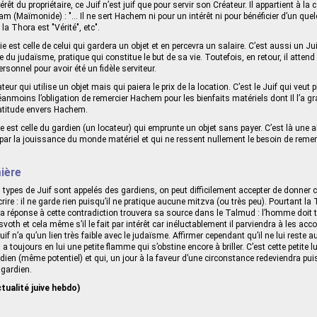
térêt du propriétaire, ce Juif n’est juif que pour servir son Créateur. Il appartient à la
m (Maïmonide) : "... Il ne sert Hachem ni pour un intérêt ni pour bénéficier d’un quel
la Thora est "Vérité", etc".
 est celle de celui qui gardera un objet et en percevra un salaire. C’est aussi un Ju
e du judaïsme, pratique qui constitue le but de sa vie. Toutefois, en retour, il attend
personnel pour avoir été un fidèle serviteur.
ateur qui utilise un objet mais qui paiera le prix de la location. C’est le Juif qui veut
nmoins l’obligation de remercier Hachem pour les bienfaits matériels dont Il l’a grati
ratitude envers Hachem.
e est celle du gardien (un locateur) qui emprunte un objet sans payer. C’est là une a
 par la jouissance du monde matériel et qui ne ressent nullement le besoin de reme
ière
s types de Juif sont appelés des gardiens, on peut difficilement accepter de donner ce
re : il ne garde rien puisqu’il ne pratique aucune mitzva (ou très peu). Pourtant la T
La réponse à cette contradiction trouvera sa source dans le Talmud : l’homme doit t
svoth et cela même s’il le fait par intérêt car inéluctablement il parviendra à les ac
if n’a qu’un lien très faible avec le judaïsme. Affirmer cependant qu’il ne lui reste
 a toujours en lui une petite flamme qui s’obstine encore à briller. C’est cette petite l
dien (même potentiel) et qui, un jour à la faveur d’une circonstance redeviendra pui
 gardien.
tualité juive hebdo)