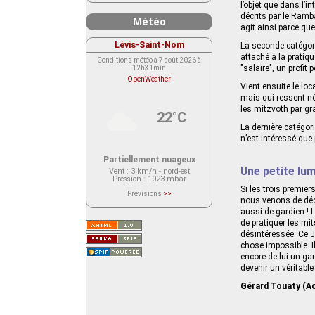
l’objet que dans l’in
décrits par le Ramba
Météo
agit ainsi parce que 
Lévis-Saint-Nom
La seconde catégorie
attaché à la pratiqu
Conditions météo à 7 août 2026 à
"salaire", un profit 
12h31min
OpenWeather
Vient ensuite le loc
mais qui ressent néa
les mitzvoth par g
22°C
La dernière catégori
n’est intéressé que
Partiellement nuageux
Une petite lum
Vent
: 3 km/h - nord-est
Pression
: 1023 mbar
Si les trois premier
Prévisions
>>
nous venons de décri
Le service OpenWeather ne fournit
actuellement aucune prévision
aussi de gardien ! 
météorologique sur le lieu Lévis-
de pratiquer les mit
Saint-Nom.
Veuillez consulter le message du
désintéressée. Ce Ju
service ci-dessous.
chose impossible. Il
(401 - Invalid API key. Please see
https://openweathermap.org/faq#error401
encore de lui un gar
for more info.)
devenir un véritable
Gérard Touaty (Ac