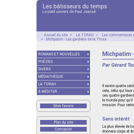
Les bâtisseurs du temps
Le petit univers de Paul Jeanzé
Accueil du site
>
LA TORAH
>
Les commentaires d
>
Michpatim - Les gardiens de la Thora
Michpatim -
ROMANS ET NOUVELLES
POÉZIES
Par Gérard To
DIVERS
MÉDIATHÈQUE
LA TORAH
Il existe quatre cat
cela, celui qui loue
À MÉDITER
ces quatre gardiens
le monde pour qu’il 
mission. Pour cette
Sites favoris
Sans intérêt
Plan du site
La plus élevée de to
Connexion
donnera corps et âm