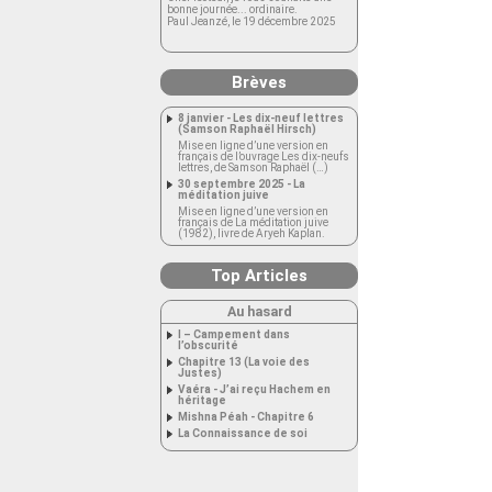
bonne journée... ordinaire.
Paul Jeanzé, le 19 décembre 2025
Brèves
8 janvier - Les dix-neuf lettres
(Samson Raphaël Hirsch)
Mise en ligne d’une version en
français de l’ouvrage Les dix-neufs
lettres, de Samson Raphaël (…)
30 septembre 2025 - La
méditation juive
Mise en ligne d’une version en
français de La méditation juive
(1982), livre de Aryeh Kaplan.
Top Articles
Au hasard
I – Campement dans
l’obscurité
Chapitre 13 (La voie des
Justes)
Vaéra - J’ai reçu Hachem en
héritage
Mishna Péah - Chapitre 6
La Connaissance de soi