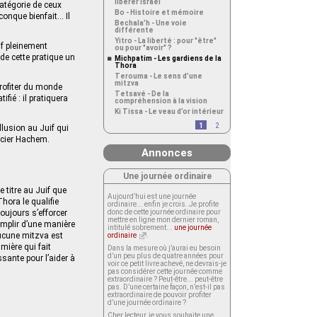
libérer Israël
 catégorie de ceux
Bo - Histoire et mémoire
conque bienfait… Il
Bechala’h - Une voie
différente
Yitro - La liberté : pour "être"
if pleinement
ou pour "avoir" ?
 de cette pratique un
Michpatim - Les gardiens de la
Thora
Terouma - Le sens d’une
mitzva
 profiter du monde
Tetsavé - De la
fié : il pratiquera
compréhension à la vision
Ki Tissa - Le veau d’or intérieur
1
2
llusion au Juif qui
rcier Hachem.
Annonces
Une journée ordinaire
 titre au Juif que
Aujourd’hui est une journée
hora le qualifie
ordinaire... enfin je crois. Je profite
oujours s’efforcer
donc de cette journée ordinaire pour
mettre en ligne mon dernier roman,
complir d’une manière
intitulé sobrement...
une journée
 aucune mitzva est
ordinaire
.
umière qui fait
Dans la mesure où j’aurai eu besoin
d’un peu plus de quatre années pour
ssante pour l’aider à
voir ce petit livre achevé, ne devrais-je
pas considérer cette journée comme
extraordinaire ? Peut-être... peut-être
pas. D’une certaine façon, n’est-il pas
extraordinaire de pouvoir profiter
d’une journée ordinaire ?
Cher lecteur, je vous souhaite une