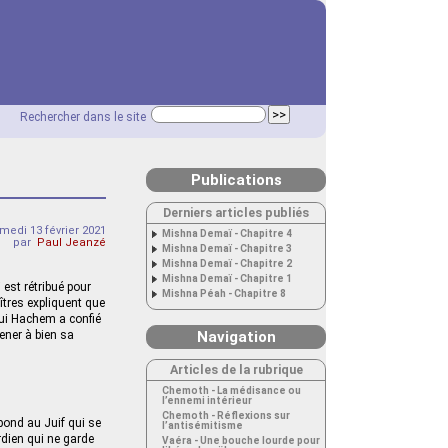
Rechercher dans le site
Publications
Derniers articles publiés
medi 13 février 2021
Mishna Demaï - Chapitre 4
par
Paul Jeanzé
Mishna Demaï - Chapitre 3
Mishna Demaï - Chapitre 2
Mishna Demaï - Chapitre 1
 est rétribué pour
Mishna Péah - Chapitre 8
aîtres expliquent que
qui Hachem a confié
mener à bien sa
Navigation
Articles de la rubrique
Chemoth - La médisance ou
l’ennemi intérieur
Chemoth - Réflexions sur
spond au Juif qui se
l’antisémitisme
dien qui ne garde
Vaéra - Une bouche lourde pour